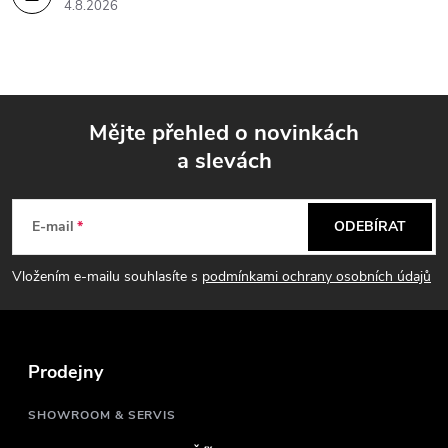
4.8.2026
Mějte přehled o novinkách
a slevách
Z
á
E-mail
ODEBÍRAT
p
Vložením e-mailu souhlasíte s
podmínkami ochrany osobních údajů
a
t
Prodejny
í
SHOWROOM & SERVIS