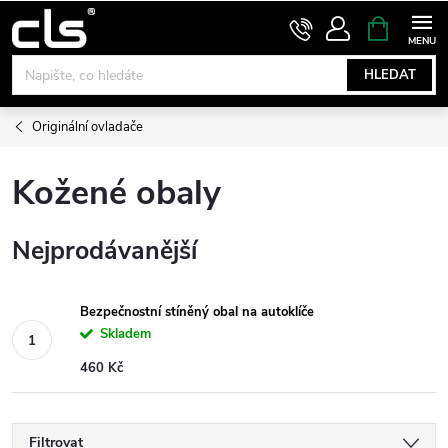
Přejít
NÁKUPNÍ
KOŠÍK
na
obsah
HLEDAT
Originální ovladače
Kožené obaly
Nejprodávanější
Bezpečnostní stíněný obal na autoklíče
Skladem
460 Kč
Filtrovat