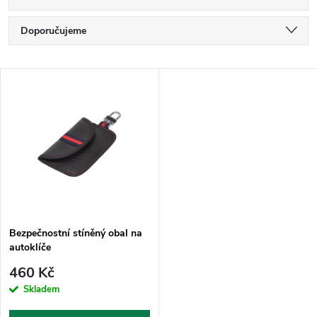
Ř
Doporučujeme
a
Nejlevnější
V
Nejdražší
z
ý
Nejprodávanější
e
p
Abecedně
n
i
í
s
p
Bezpečnostní stíněný obal na
autoklíče
p
r
460 Kč
r
Skladem
o