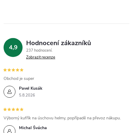
r
v
k
y
Hodnocení zákazníků
4,9
v
237 hodnocení
Zobrazit recenze
ý
p
Obchod je super
i
Pavel Kusák
5.8.2026
s
u
Výborný kufřík na úschovu helmy, popřípadě na převoz nákupu.
Michal Švácha