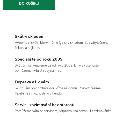
o
DO KOŠÍKU
d
d
u
O
u
k
v
Skútry skladem
k
Vyberte si skútr, který máme fyzicky skladem. Bez zbytečného
l
t
čekání a nejistoty.
t
á
Specialisté od roku 2009
ů
Skútrům se věnujeme už od roku 2009. Díky zkušenostem
ů
d
pomůžeme vybrat stroj na míru.
a
Doprava až k vám
c
Skútr vám po domluvě doručíme až domů. Rozvoz řešíme
flexibilně s možností i o víkendu.
í
Servis i zazimování bez starostí
p
Pomůžeme vám se servisem, přípravou na sezonu i zazimováním.