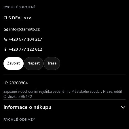
RYCHLÉ SPOJENÍ
CLS DEAL s.r.o.
✉️
info@clsmoto.cz
📞
+420 577 104 217
📱
+420 777 122 612
Zavolat
Napsat
Trasa
IČ:
28260864
zapsané v obchodním rejstříku vedeném u Městského soudu v Praze, oddíl
C, vložka 395442
Informace o nákupu
RYCHLÉ ODKAZY