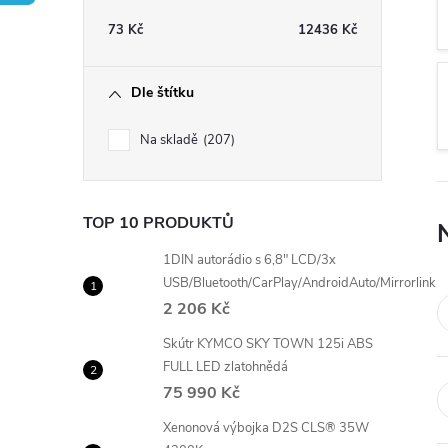
t
73
Kč
12436
Kč
r
Dle štítku
a
Na skladě
207
n
n
TOP 10 PRODUKTŮ
í
1DIN autorádio s 6,8" LCD/3x
USB/Bluetooth/CarPlay/AndroidAuto/Mirrorlink
2 206 Kč
p
Skútr KYMCO SKY TOWN 125i ABS
a
FULL LED zlatohnědá
75 990 Kč
n
Xenonová výbojka D2S CLS® 35W