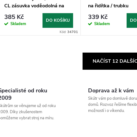
CL zásuvka voděodolná na
na řidítka / trubku
motocykl
385 Kč
339 Kč
DO KOŠÍKU
DO
Skladem
Skladem
Kód:
34701
O
NAČÍST 12 DALŠÍ
v
Specialisté od roku
Doprava až k vám
á
2009
Skútr vám po domluvě doru
d
domů. Rozvoz řešíme flexibi
kútrům se věnujeme už od roku
možností i o víkendu.
2009. Díky zkušenostem
a
omůžeme vybrat stroj na míru.
c