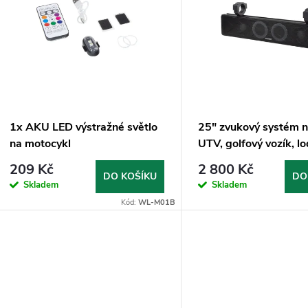
n
p
p
s
r
p
1x AKU LED výstražné světlo
25" zvukový systém 
o
na motocykl
UTV, golfový vozík, l
r
AUX, BT, černé
209 Kč
2 800 Kč
d
DO KOŠÍKU
DO
Skladem
Skladem
o
Kód:
WL-M01B
u
d
k
u
t
k