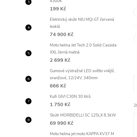
4300K
e
199 Kč
l
Elektrický skútr NIU MQi GT červená
lesklá
74 900 Kč
Moto helma Jet Tech 2.0 Solid Cassida
XXL černá matná
2 699 Kč
Gumové výstražné LED světlo vnější,
oranžové, 12/24V, 340mm
666 Kč
Kufr GIVI C30N 30 litrů
1 750 Kč
2
Skútr MORBIDELLI SC 125LX 8,3kW
69 990 Kč
Moto helma jet moto KAPPA KV37 M