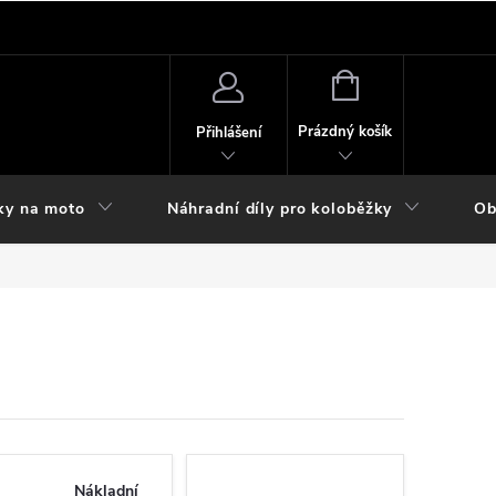
NÁKUPNÍ
KOŠÍK
Prázdný košík
Přihlášení
ky na moto
Náhradní díly pro koloběžky
Ob
Nákladní