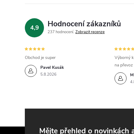
í
Hodnocení zákazníků
4,9
r
237 hodnocení
Zobrazit recenze
Obchod je super
Výborný k
na převoz
Pavel Kusák
5.8.2026
M
4.
i
Z
Mějte přehled o novinkách