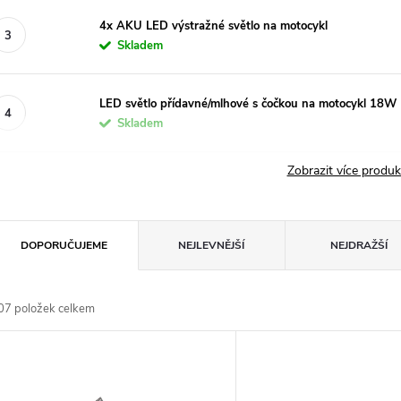
4x AKU LED výstražné světlo na motocykl
Skladem
LED světlo přídavné/mlhové s čočkou na motocykl 18W
Skladem
Zobrazit více produ
Ř
DOPORUČUJEME
NEJLEVNĚJŠÍ
NEJDRAŽŠÍ
a
07
položek celkem
z
V
e
ý