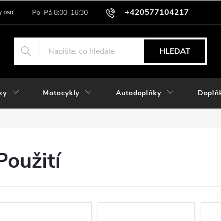
+420577104217
 osobních údajů
HLEDAT
ky
Motocykly
Autodoplňky
Doplň
Použití