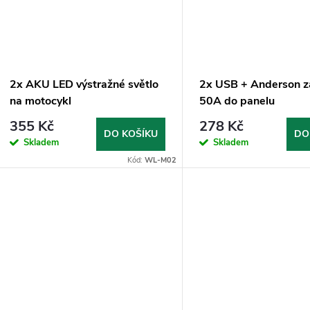
ů
t
ů
2x AKU LED výstražné světlo
2x USB + Anderson z
na motocykl
50A do panelu
355 Kč
278 Kč
DO KOŠÍKU
DO
Skladem
Skladem
Kód:
WL-M02