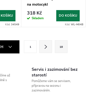
na motocykl
318 Kč
 KOŠÍKU
DO KOŠÍKU
Skladem
Kód:
34549
Kód:
WL-M04B
S
CH
1
18
t
r
á
Servis i zazimování bez
n
starostí
číme až
k
lně s
Pomůžeme vám se servisem,
přípravou na sezonu i
o
zazimováním.
v
á