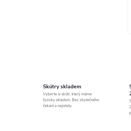
l
Skútry skladem
Vyberte si skútr, který máme
fyzicky skladem. Bez zbytečného
S
čekání a nejistoty.
p