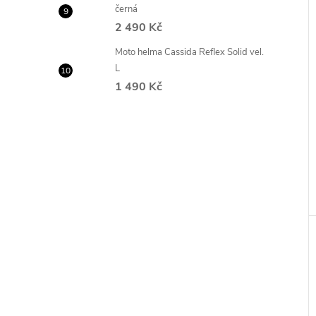
černá
2 490 Kč
í
Moto helma Cassida Reflex Solid vel.
i
L
1 490 Kč