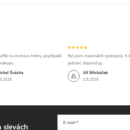
p
v
k
ufřík na úschovu helmy, popřípadě
Byl jsem maximálně spokojený. A k
y
 nákupu.
jednání, doporučuji
ichal Švácha
Jiří Břicháček
v
8.2026
2.8.2026
ý
p
s
E-mail
a slevách