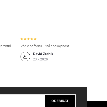
n
í
orektní
Vše v pořádku. Plná spokojenost.
David Zedník
23.7.2026
ODEBÍRAT