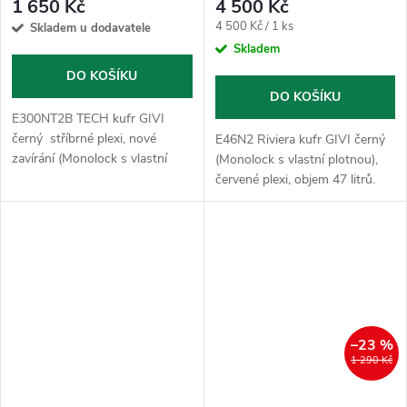
1 650 Kč
4 500 Kč
Měrná
4 500 Kč / 1 ks
Skladem u dodavatele
cena:
Skladem
DO KOŠÍKU
DO KOŠÍKU
E300NT2B TECH kufr GIVI
černý stříbrné plexi, nové
E46N2 Riviera kufr GIVI černý
zavírání (Monolock s vlastní
(Monolock s vlastní plotnou),
plotnou), objem 30 litrů.Pro 1
červené plexi, objem 47 litrů.
přilbu - lze použít pouze jako
Pro 2 přilby - lze použít pouze
horní kufr.Plotna dodaná s...
jako horní kufr.Plotna dodaná s
kufrem slouží k...
–23 %
1 290 Kč