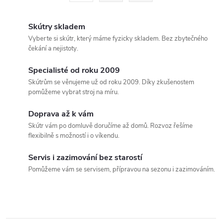
á
r
d
á
Skútry skladem
a
n
Vyberte si skútr, který máme fyzicky skladem. Bez zbytečného
čekání a nejistoty.
k
c
o
Specialisté od roku 2009
í
v
Skútrům se věnujeme už od roku 2009. Díky zkušenostem
pomůžeme vybrat stroj na míru.
á
p
n
Doprava až k vám
r
í
Skútr vám po domluvě doručíme až domů. Rozvoz řešíme
flexibilně s možností i o víkendu.
v
k
Servis i zazimování bez starostí
Pomůžeme vám se servisem, přípravou na sezonu i zazimováním.
y
v
ý