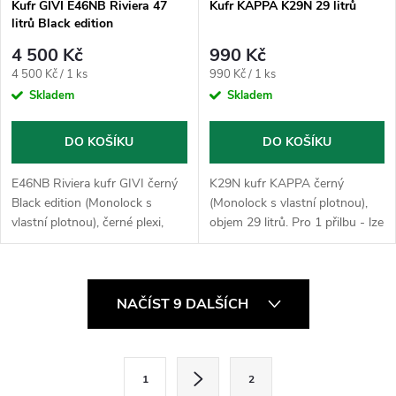
Kufr GIVI E46NB Riviera 47
Kufr KAPPA K29N 29 litrů
litrů Black edition
4 500 Kč
990 Kč
Měrná
Měrná
4 500 Kč / 1 ks
990 Kč / 1 ks
cena:
cena:
Skladem
Skladem
DO KOŠÍKU
DO KOŠÍKU
E46NB Riviera kufr GIVI černý
K29N kufr KAPPA černý
Black edition (Monolock s
(Monolock s vlastní plotnou),
vlastní plotnou), černé plexi,
objem 29 litrů. Pro 1 přilbu - lze
objem 47 litrů. Pro 2 přilby - lze
použít pouze jako horní
použít pouze jako horní
kufr.Plotna dodaná s kufrem
kufr.Plotna dodaná s kufrem...
slouží k uchycení na stávající
O
nosič...
NAČÍST 9 DALŠÍCH
v
l
S
1
2
t