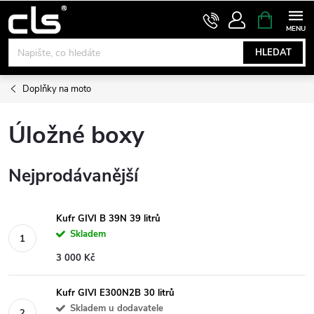
Přejít
NÁKUPNÍ
KOŠÍK
na
obsah
HLEDAT
Doplňky na moto
Úložné boxy
Nejprodávanější
Kufr GIVI B 39N 39 litrů
Skladem
3 000 Kč
Kufr GIVI E300N2B 30 litrů
Skladem u dodavatele