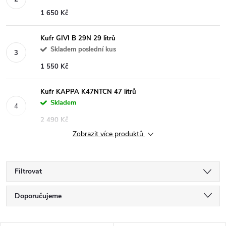
1 650 Kč
Kufr GIVI B 29N 29 litrů
Skladem poslední kus
1 550 Kč
Kufr KAPPA K47NTCN 47 litrů
Skladem
2 490 Kč
Zobrazit více produktů
Filtrovat
Ř
Doporučujeme
a
Nejlevnější