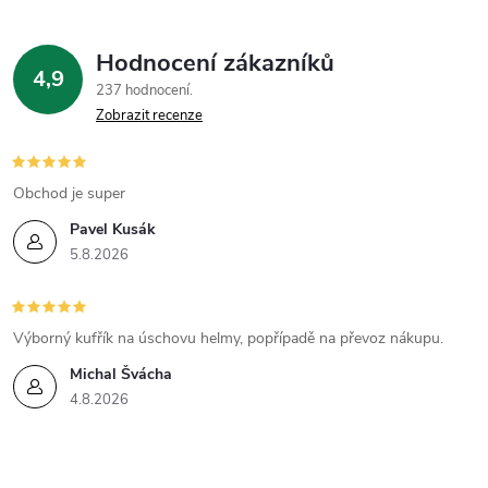
p
Hodnocení zákazníků
i
4,9
237 hodnocení
Zobrazit recenze
s
u
Obchod je super
Pavel Kusák
5.8.2026
Výborný kufřík na úschovu helmy, popřípadě na převoz nákupu.
Michal Švácha
4.8.2026