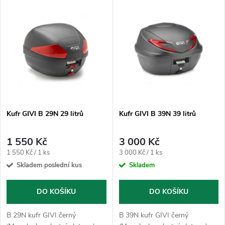
V
Nejdražší
z
ý
Nejprodávanější
e
p
Abecedně
n
i
í
s
p
Kufr GIVI B 29N 29 litrů
Kufr GIVI B 39N 39 litrů
p
r
1 550 Kč
3 000 Kč
r
Měrná
Měrná
1 550 Kč / 1 ks
3 000 Kč / 1 ks
o
cena:
cena:
Skladem poslední kus
Skladem
o
d
DO KOŠÍKU
DO KOŠÍKU
d
u
B 29N kufr GIVI černý
B 39N kufr GIVI černý