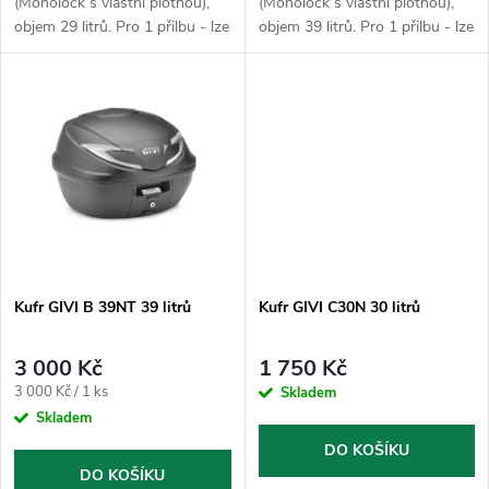
u
(Monolock s vlastní plotnou),
(Monolock s vlastní plotnou),
objem 29 litrů. Pro 1 přilbu - lze
objem 39 litrů. Pro 1 přilbu - lze
k
použít pouze jako horní
použít pouze jako horní
k
kufr.Plotna dodaná s kufrem
kufr.Plotna dodaná s kufrem
t
slouží k uchycení na stávající
slouží k uchycení na stávající
t
nosič...
nosič...
ů
ů
Kufr GIVI B 39NT 39 litrů
Kufr GIVI C30N 30 litrů
3 000 Kč
1 750 Kč
Měrná
3 000 Kč / 1 ks
Skladem
cena:
Skladem
DO KOŠÍKU
DO KOŠÍKU