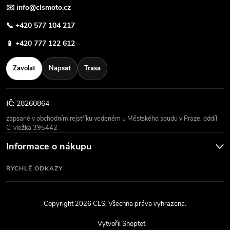
✉️
info@clsmoto.cz
📞
+420 577 104 217
📱
+420 777 122 612
Zavolat
Napsat
Trasa
IČ:
28260864
zapsané v obchodním rejstříku vedeném u Městského soudu v Praze, oddíl
C, vložka 395442
Informace o nákupu
RYCHLÉ ODKAZY
Copyright 2026
CLS
. Všechna práva vyhrazena.
Vytvořil Shoptet