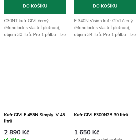
DO KOŠÍKU
DO KOŠÍKU
C30NT kufr GIVI černý
E 340N Vision kufr GIVI černý
(Monolock s vlastní plotnou),
(Monolock s vlastní plotnou),
objem 30 litrů. Pro 1 přilbu - lze
objem 34 litrů. Pro 1 přilbu - lze
použít pouze jako horní
použít pouze jako horní kufr -
kufr.Plotna dodaná s kufrem
lze doobjednat opěrku E 811,
slouží k uchycení na stávající
brzdové světlo se...
nosič...
Kufr GIVI E 455N Simply IV 45
Kufr GIVI E300N2B 30 litrů
litrů
2 890 Kč
1 650 Kč
Skladem
Skladem u dodavatele