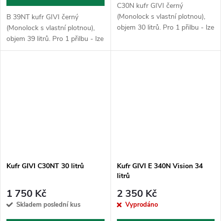
C30N kufr GIVI černý
(Monolock s vlastní plotnou),
B 39NT kufr GIVI černý
objem 30 litrů. Pro 1 přilbu - lze
(Monolock s vlastní plotnou),
použít pouze jako horní
objem 39 litrů. Pro 1 přilbu - lze
kufr.Plotna dodaná s kufrem
použít pouze jako horní
slouží k uchycení na stávající
kufr.Plotna dodaná s kufrem
nosič...
slouží k uchycení na stávající
nosič...
Kufr GIVI C30NT 30 litrů
Kufr GIVI E 340N Vision 34
litrů
1 750 Kč
2 350 Kč
Skladem poslední kus
Vyprodáno