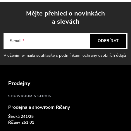
Mějte přehled o novinkách
a slevách
Z
á
E-mail
ODEBÍRAT
p
Vložením e-mailu souhlasíte s
podmínkami ochrany osobních údajů
a
t
Prodejny
í
SHOWROOM & SERVIS
Prodejna a showroom Říčany
Široká 241/25
Říčany 251 01