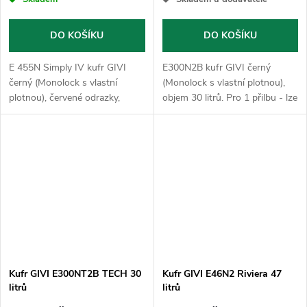
DO KOŠÍKU
DO KOŠÍKU
E 455N Simply IV kufr GIVI
E300N2B kufr GIVI černý
černý (Monolock s vlastní
(Monolock s vlastní plotnou),
plotnou), červené odrazky,
objem 30 litrů. Pro 1 přilbu - lze
objem 45 litrů. Pro 2 přilby - lze
použít pouze jako horní
použít pouze jako horní kufr.
kufr.Plotna dodaná s kufrem
Plotna dodaná s kufrem slouží...
slouží k uchycení na stávající...
Kufr GIVI E300NT2B TECH 30
Kufr GIVI E46N2 Riviera 47
litrů
litrů