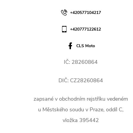
+420577104217
+420777122612
CLS Moto
IČ: 28260864
DIČ: CZ28260864
zapsané v obchodním rejstříku vedeném
u Městského soudu v Praze, oddíl C,
vložka 395442