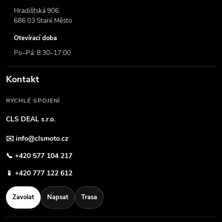
Hradišťská 906
686 03 Staré Město
Otevírací doba
Po–Pá: 8:30–17:00
Kontakt
RYCHLÉ SPOJENÍ
CLS DEAL s.r.o.
✉️
info@clsmoto.cz
📞
+420 577 104 217
📱
+420 777 122 612
Zavolat
Napsat
Trasa