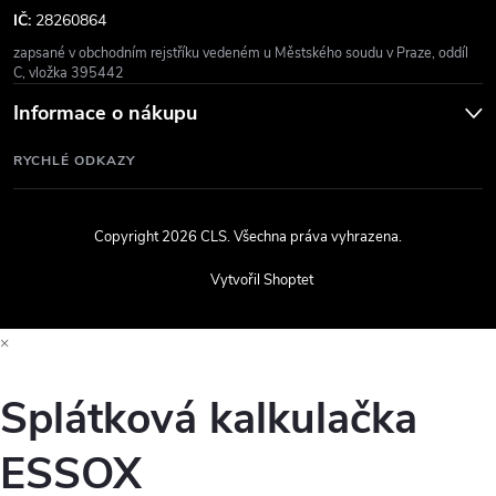
IČ:
28260864
zapsané v obchodním rejstříku vedeném u Městského soudu v Praze, oddíl
C, vložka 395442
Informace o nákupu
RYCHLÉ ODKAZY
Copyright 2026
CLS
. Všechna práva vyhrazena.
Vytvořil Shoptet
×
Splátková kalkulačka
ESSOX