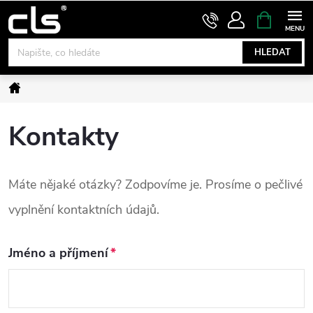
Přejít
NÁKUPNÍ
KOŠÍK
na
obsah
HLEDAT
Domů
Kontakty
Máte nějaké otázky? Zodpovíme je. Prosíme o pečlivé
vyplnění kontaktních údajů.
Jméno a příjmení