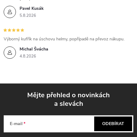
Pavel Kusák
5.8.2026
Výborný kufřík na úschovu helmy, popřípadě na převoz nákupu.
Michal Švácha
4.8.2026
Mějte přehled o novinkách
a slevách
Z
á
E-mail
ODEBÍRAT