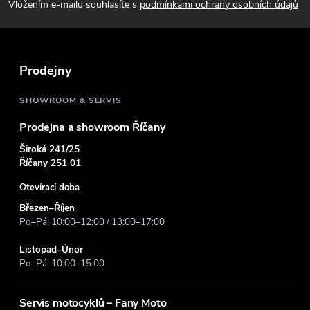
p
Vložením e-mailu souhlasíte s
podmínkami ochrany osobních údajů
a
t
Prodejny
í
SHOWROOM & SERVIS
Prodejna a showroom Říčany
Široká 241/25
Říčany 251 01
Otevírací doba
Březen–Říjen
Po–Pá: 10:00–12:00 / 13:00–17:00
Listopad–Únor
Po–Pá: 10:00–15:00
Servis motocyklů – Fany Moto