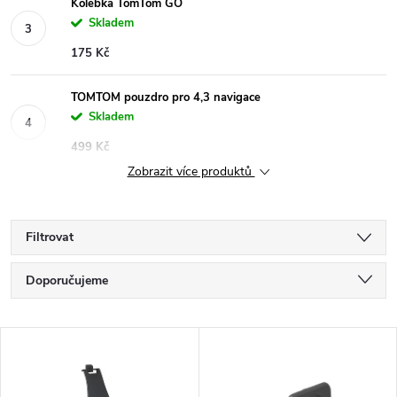
Kolébka TomTom GO
Skladem
175 Kč
TOMTOM pouzdro pro 4,3 navigace
Skladem
499 Kč
Zobrazit více produktů
Filtrovat
Ř
Doporučujeme
a
Nejlevnější
V
Nejdražší
z
ý
Nejprodávanější