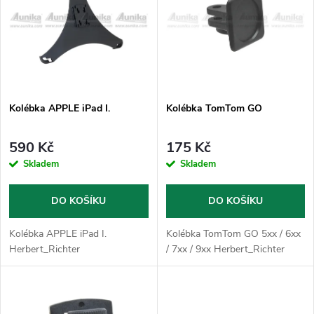
e
p
Abecedně
n
i
í
s
p
Kolébka APPLE iPad I.
Kolébka TomTom GO
p
r
590 Kč
175 Kč
r
Skladem
Skladem
o
o
DO KOŠÍKU
DO KOŠÍKU
d
d
Kolébka APPLE iPad I.
Kolébka TomTom GO 5xx / 6xx
u
Herbert_Richter
/ 7xx / 9xx Herbert_Richter
u
k
k