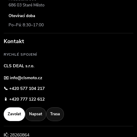
686 03 Staré Město
Otevírací doba
Po–Pá: 8:30–17:00
Kontakt
RYCHLÉ SPOJENÍ
CLS DEAL s.r.o.
✉️
info@clsmoto.cz
📞
+420 577 104 217
📱
+420 777 122 612
Zavolat
Napsat
Trasa
IČ:
28260864