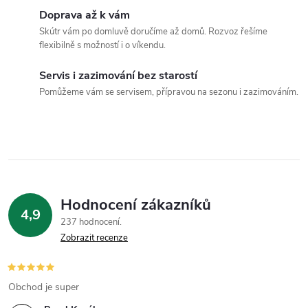
n
Doprava až k vám
r
í
Skútr vám po domluvě doručíme až domů. Rozvoz řešíme
flexibilně s možností i o víkendu.
v
k
Servis i zazimování bez starostí
Pomůžeme vám se servisem, přípravou na sezonu i zazimováním.
y
v
ý
p
Hodnocení zákazníků
i
4,9
237 hodnocení
Zobrazit recenze
s
u
Obchod je super