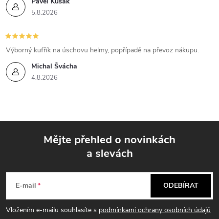
Pavel Kusák
5.8.2026
Výborný kufřík na úschovu helmy, popřípadě na převoz nákupu.
Michal Švácha
4.8.2026
Mějte přehled o novinkách
a slevách
Z
á
E-mail
ODEBÍRAT
p
Vložením e-mailu souhlasíte s
podmínkami ochrany osobních údajů