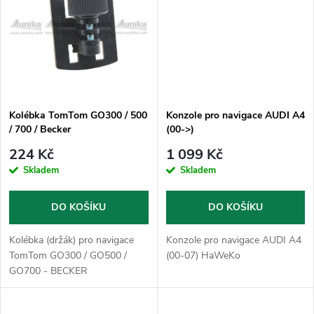
t
t
ů
ů
Kolébka TomTom GO300 / 500
Konzole pro navigace AUDI A4
/ 700 / Becker
(00->)
224 Kč
1 099 Kč
Skladem
Skladem
DO KOŠÍKU
DO KOŠÍKU
Kolébka (držák) pro navigace
Konzole pro navigace AUDI A4
TomTom GO300 / GO500 /
(00-07) HaWeKo
GO700 - BECKER
Herbert_Richter