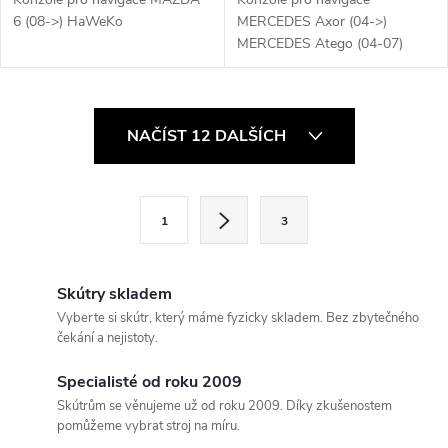
6 (08->) HaWeKo
MERCEDES Axor (04->)
MERCEDES Atego (04-07)
O
NAČÍST 12 DALŠÍCH
v
l
S
1
3
t
á
r
d
á
Skútry skladem
a
n
Vyberte si skútr, který máme fyzicky skladem. Bez zbytečného
čekání a nejistoty.
k
c
o
Specialisté od roku 2009
í
v
Skútrům se věnujeme už od roku 2009. Díky zkušenostem
pomůžeme vybrat stroj na míru.
á
p