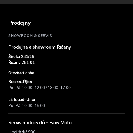
a
t
Prodejny
í
SHOWROOM & SERVIS
Prodejna a showroom Říčany
Široká 241/25
Říčany 251 01
Otevírací doba
Březen–Říjen
Po–Pá: 10:00–12:00 / 13:00–17:00
Listopad–Únor
Po–Pá: 10:00–15:00
Servis motocyklů – Fany Moto
Hradišťská 906