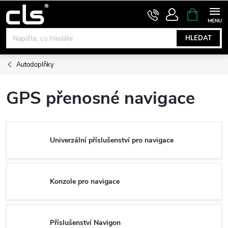
Přejít
NÁKUPNÍ
KOŠÍK
na
obsah
HLEDAT
Autodoplňky
GPS přenosné navigace
Univerzální příslušenství pro navigace
Konzole pro navigace
Příslušenství Navigon