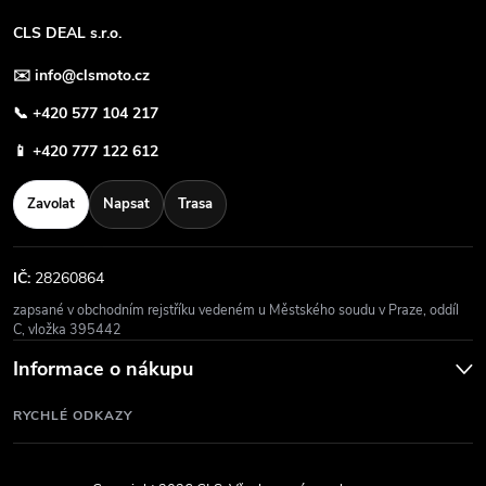
CLS DEAL s.r.o.
✉️
info@clsmoto.cz
📞
+420 577 104 217
📱
+420 777 122 612
Zavolat
Napsat
Trasa
IČ:
28260864
zapsané v obchodním rejstříku vedeném u Městského soudu v Praze, oddíl
C, vložka 395442
Informace o nákupu
RYCHLÉ ODKAZY