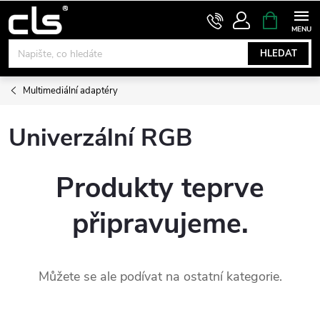
Přejít
NÁKUPNÍ
KOŠÍK
na
obsah
HLEDAT
Multimediální adaptéry
Univerzální RGB
Produkty teprve
připravujeme.
Můžete se ale podívat na ostatní kategorie.