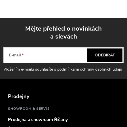
Mějte přehled o novinkách
a slevách
Z
á
E-mail
ODEBÍRAT
p
Vložením e-mailu souhlasíte s
podmínkami ochrany osobních údajů
a
t
Prodejny
í
SHOWROOM & SERVIS
Prodejna a showroom Říčany