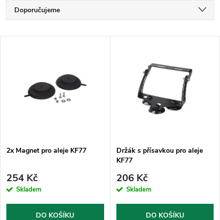
Ř
Doporučujeme
a
Nejlevnější
V
Nejdražší
z
ý
Nejprodávanější
e
p
Abecedně
n
i
í
s
p
2x Magnet pro aleje KF77
Držák s přísavkou pro aleje
KF77
p
r
254 Kč
206 Kč
r
Skladem
Skladem
o
o
DO KOŠÍKU
DO KOŠÍKU