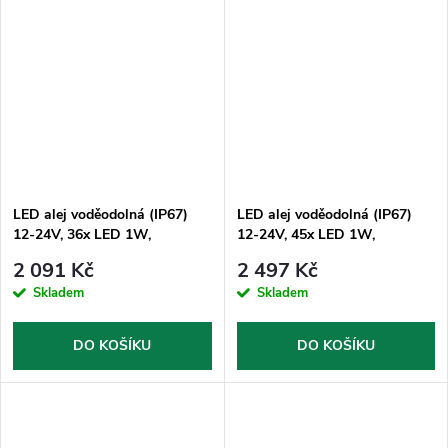
LED alej voděodolná (IP67)
LED alej voděodolná (IP67)
12-24V, 36x LED 1W,
12-24V, 45x LED 1W,
oranžová 628mm, ECE R65
oranžová 772mm, ECE R65
2 091 Kč
2 497 Kč
Skladem
Skladem
DO KOŠÍKU
DO KOŠÍKU