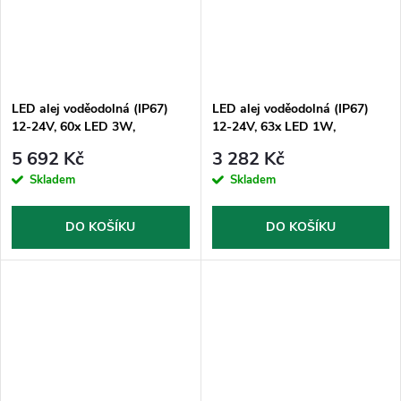
LED alej voděodolná (IP67)
LED alej voděodolná (IP67)
12-24V, 60x LED 3W,
12-24V, 63x LED 1W,
oranžová 1200mm
oranžová 1060mm, ECE R65
5 692 Kč
3 282 Kč
Skladem
Skladem
DO KOŠÍKU
DO KOŠÍKU