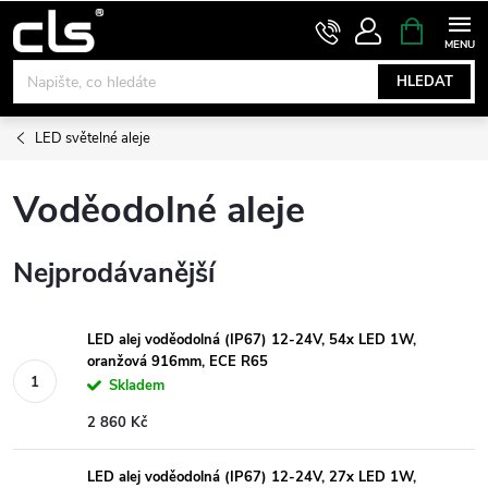
Přejít
NÁKUPNÍ
KOŠÍK
na
obsah
HLEDAT
LED světelné aleje
Voděodolné aleje
Nejprodávanější
LED alej voděodolná (IP67) 12-24V, 54x LED 1W,
oranžová 916mm, ECE R65
Skladem
2 860 Kč
LED alej voděodolná (IP67) 12-24V, 27x LED 1W,