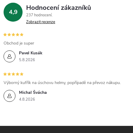
p
Hodnocení zákazníků
i
4,9
237 hodnocení
Zobrazit recenze
s
u
Obchod je super
Pavel Kusák
5.8.2026
Výborný kufřík na úschovu helmy, popřípadě na převoz nákupu.
Michal Švácha
4.8.2026