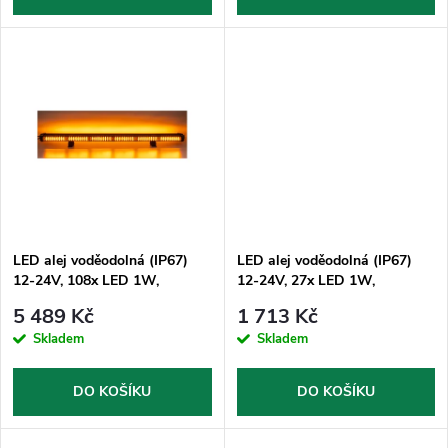
d
d
u
u
k
k
t
t
ů
ů
LED alej voděodolná (IP67)
LED alej voděodolná (IP67)
12-24V, 108x LED 1W,
12-24V, 27x LED 1W,
oranžová 916mm, dual, ECE
oranžová 484mm, ECE R65
5 489 Kč
1 713 Kč
R65
Skladem
Skladem
DO KOŠÍKU
DO KOŠÍKU