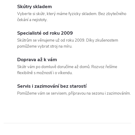
d
á
Skútry skladem
a
n
Vyberte si skútr, který máme fyzicky skladem. Bez zbytečného
čekání a nejistoty.
k
c
o
Specialisté od roku 2009
í
v
Skútrům se věnujeme už od roku 2009. Díky zkušenostem
pomůžeme vybrat stroj na míru.
á
p
n
Doprava až k vám
r
í
Skútr vám po domluvě doručíme až domů. Rozvoz řešíme
flexibilně s možností i o víkendu.
v
k
Servis i zazimování bez starostí
Pomůžeme vám se servisem, přípravou na sezonu i zazimováním.
y
v
ý