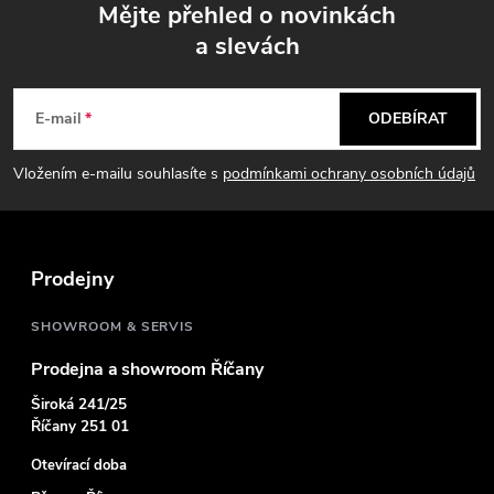
Mějte přehled o novinkách
a slevách
Z
á
E-mail
ODEBÍRAT
p
Vložením e-mailu souhlasíte s
podmínkami ochrany osobních údajů
a
t
Prodejny
í
SHOWROOM & SERVIS
Prodejna a showroom Říčany
Široká 241/25
Říčany 251 01
Otevírací doba