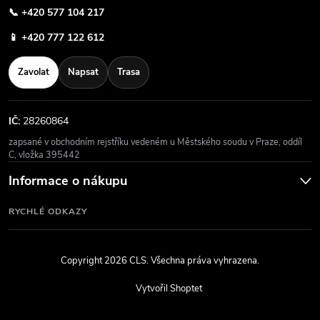
📞
+420 577 104 217
📱
+420 777 122 612
Zavolat
Napsat
Trasa
IČ:
28260864
zapsané v obchodním rejstříku vedeném u Městského soudu v Praze, oddíl
C, vložka 395442
Informace o nákupu
RYCHLÉ ODKAZY
Copyright 2026
CLS
. Všechna práva vyhrazena.
Vytvořil Shoptet