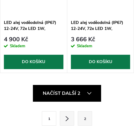
LED alej voděodolná (IP67)
LED alej voděodolná (IP67)
12-24V, 72x LED 1W,
12-24V, 72x LED 1W,
oranžová 1204mm, d.o., ECE
oranžová 1204mm, ECE R65
4 900 Kč
3 666 Kč
R65
Skladem
Skladem
DO KOŠÍKU
DO KOŠÍKU
O
NAČÍST DALŠÍ 2
v
l
S
1
2
t
á
r