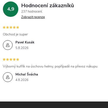
í
v
Hodnocení zákazníků
4,9
á
p
237 hodnocení
n
Zobrazit recenze
r
í
v
Obchod je super
k
Pavel Kusák
5.8.2026
y
v
Výborný kufřík na úschovu helmy, popřípadě na převoz nákupu.
ý
Michal Švácha
p
4.8.2026
i
s