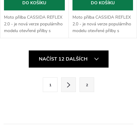
DO KOŠÍKU
DO KOŠÍKU
Moto přilba CASSIDA REFLEX
Moto přilba CASSIDA REFLEX
2.0 - je nová verze populárního
2.0 - je nová verze populárního
modelu otevřené přilby s
modelu otevřené přilby s
plastovou skořepinou a
plastovou skořepinou a
dlouhým plexi. Nová verze
dlouhým plexi. Nová verze
disponuje vylepšeným
disponuje vylepšeným
O
zpracováním v podobě...
zpracováním v podobě...
NAČÍST 12 DALŠÍCH
v
l
S
1
2
t
á
r
d
á
a
n
k
c
o