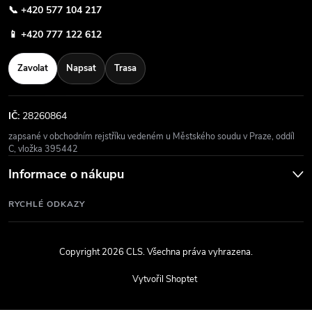
📞
+420 577 104 217
📱
+420 777 122 612
Zavolat
Napsat
Trasa
IČ:
28260864
zapsané v obchodním rejstříku vedeném u Městského soudu v Praze, oddíl
C, vložka 395442
Informace o nákupu
RYCHLÉ ODKAZY
Copyright 2026
CLS
. Všechna práva vyhrazena.
Vytvořil Shoptet