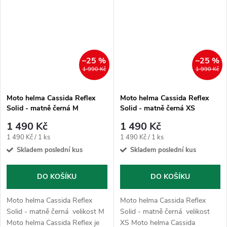
použití dlouhého a krátkého
použití dlouhého a krátkého
plexi,...
plexi,...
–25 %
–25 %
1 990 Kč
1 990 Kč
Moto helma Cassida Reflex
Moto helma Cassida Reflex
Solid - matně černá M
Solid - matně černá XS
1 490 Kč
1 490 Kč
Měrná
Měrná
1 490 Kč / 1 ks
1 490 Kč / 1 ks
cena:
cena:
Skladem poslední kus
Skladem poslední kus
DO KOŠÍKU
DO KOŠÍKU
Moto helma Cassida Reflex
Moto helma Cassida Reflex
Solid - matně černá velikost M
Solid - matně černá velikost
Moto helma Cassida Reflex je
XS Moto helma Cassida