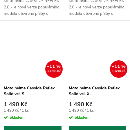
Moto přilba CASSIDA REFLEX
Moto přilba CASSIDA REFLEX
2.0 - je nová verze populárního
2.0 - je nová verze populárního
modelu otevřené přilby s
modelu otevřené přilby s
plastovou skořepinou a
plastovou skořepinou a
dlouhým plexi. Nová verze
dlouhým plexi. Nová verze
disponuje vylepšeným
disponuje vylepšeným
zpracováním v podobě...
zpracováním v podobě...
–11 %
–11 %
1 690 Kč
1 690 Kč
Moto helma Cassida Reflex
Moto helma Cassida Reflex
Solid vel. S
Solid vel. XL
1 490 Kč
1 490 Kč
Měrná
Měrná
1 490 Kč / 1 ks
1 490 Kč / 1 ks
cena:
cena:
Skladem
Skladem