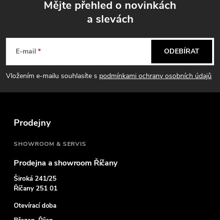
u
Mějte přehled o novinkách
a slevách
Z
á
E-mail
ODEBÍRAT
p
Vložením e-mailu souhlasíte s
podmínkami ochrany osobních údajů
a
t
Prodejny
í
SHOWROOM & SERVIS
Prodejna a showroom Říčany
Široká 241/25
Říčany 251 01
Otevírací doba