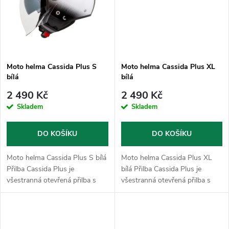
ů
ů
Moto helma Cassida Plus S
Moto helma Cassida Plus XL
bílá
bílá
2 490 Kč
2 490 Kč
Skladem
Skladem
DO KOŠÍKU
DO KOŠÍKU
Moto helma Cassida Plus S bílá
Moto helma Cassida Plus XL
Přilba Cassida Plus je
bílá Přilba Cassida Plus je
všestranná otevřená přilba s
všestranná otevřená přilba s
integrovanou sluneční clonou,
integrovanou sluneční clonou,
která nabízí díky možnosti
která nabízí díky možnosti
použití dlouhého a krátkého
použití dlouhého a krátkého
plexi,...
plexi,...