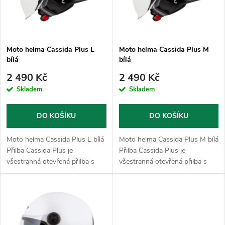
n
i
í
s
p
Moto helma Cassida Plus L
Moto helma Cassida Plus M
bílá
bílá
p
r
2 490 Kč
2 490 Kč
r
Skladem
Skladem
o
o
DO KOŠÍKU
DO KOŠÍKU
d
d
Moto helma Cassida Plus L bílá
Moto helma Cassida Plus M bílá
u
Přilba Cassida Plus je
Přilba Cassida Plus je
všestranná otevřená přilba s
všestranná otevřená přilba s
u
integrovanou sluneční clonou,
integrovanou sluneční clonou,
k
která nabízí díky možnosti
která nabízí díky možnosti
k
použití dlouhého a krátkého
použití dlouhého a krátkého
t
plexi,...
plexi,...
t