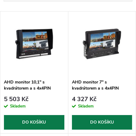
a
Nejlevnější
V
Nejdražší
z
ý
Nejprodávanější
e
p
Abecedně
n
i
í
s
p
AHD monitor 10,1" s
AHD monitor 7" s
kvadrátorem a s 4x4PIN
kvadrátorem a s 4x4PIN
p
vstupy
vstupy
r
5 503 Kč
4 327 Kč
r
Skladem
Skladem
o
o
DO KOŠÍKU
DO KOŠÍKU
d