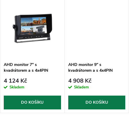
d
u
u
k
k
t
t
ů
ů
AHD monitor 7" s
AHD monitor 9" s
kvadrátorem a s 4x4PIN
kvadrátorem a s 4x4PIN
vstupy
vstupy
4 124 Kč
4 908 Kč
Skladem
Skladem
DO KOŠÍKU
DO KOŠÍKU