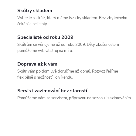
O
v
Skútry skladem
Vyberte si skútr, který máme fyzicky skladem. Bez zbytečného
l
čekání a nejistoty.
á
Specialisté od roku 2009
Skútrům se věnujeme už od roku 2009. Díky zkušenostem
d
pomůžeme vybrat stroj na míru.
a
Doprava až k vám
c
Skútr vám po domluvě doručíme až domů. Rozvoz řešíme
flexibilně s možností i o víkendu.
í
Servis i zazimování bez starostí
p
Pomůžeme vám se servisem, přípravou na sezonu i zazimováním.
r
v
k