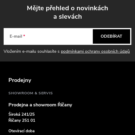
Mějte přehled o novinkách
a slevách
Z
á
E-mail
ODEBÍRAT
p
Vložením e-mailu souhlasíte s
podmínkami ochrany osobních údajů
a
t
Prodejny
í
SHOWROOM & SERVIS
Prodejna a showroom Říčany
Široká 241/25
Říčany 251 01
Otevírací doba