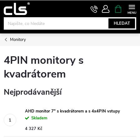
Přejít
NÁKUPNÍ
KOŠÍK
na
obsah
HLEDAT
Monitory
4PIN monitory s
kvadrátorem
Nejprodávanější
AHD monitor 7" s kvadrátorem a s 4x4PIN vstupy
Skladem
4 327 Kč