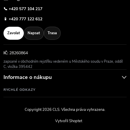
📞
+420 577 104 217
📱
+420 777 122 612
Zavolat
Napsat
Trasa
IČ:
28260864
zapsané v obchodním rejstříku vedeném u Městského soudu v Praze, oddíl
C, vložka 395442
Informace o nákupu
RYCHLÉ ODKAZY
Copyright 2026
CLS
. Všechna práva vyhrazena.
Vytvořil Shoptet