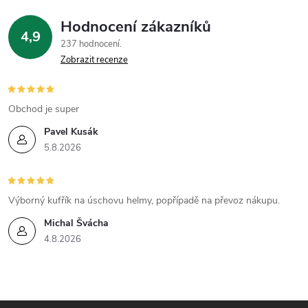
y
Hodnocení zákazníků
4,9
v
237 hodnocení
Zobrazit recenze
ý
p
Obchod je super
i
Pavel Kusák
5.8.2026
s
u
Výborný kufřík na úschovu helmy, popřípadě na převoz nákupu.
Michal Švácha
4.8.2026