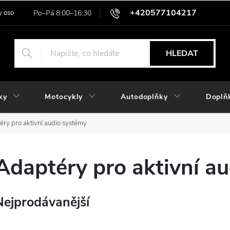
+420577104217
 osobních údajů
HLEDAT
ky
Motocykly
Autodoplňky
Doplň
éry pro aktivní audio systémy
Adaptéry pro aktivní a
Nejprodávanější