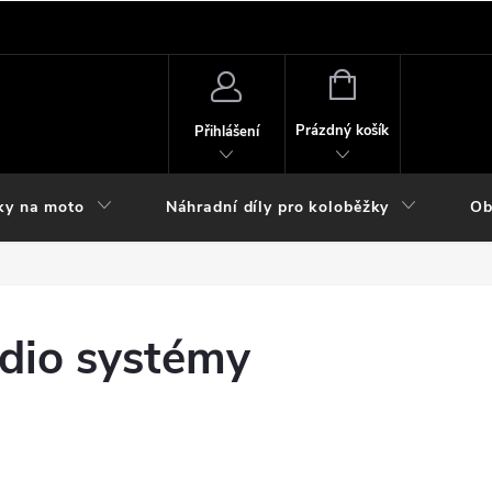
NÁKUPNÍ
KOŠÍK
Prázdný košík
Přihlášení
ky na moto
Náhradní díly pro koloběžky
Ob
udio systémy