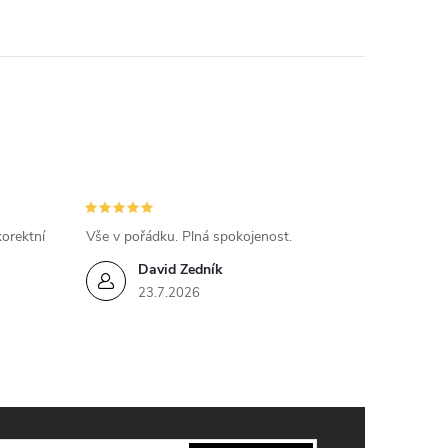
v
á
n
í
orektní
Vše v pořádku. Plná spokojenost.
David Zedník
23.7.2026