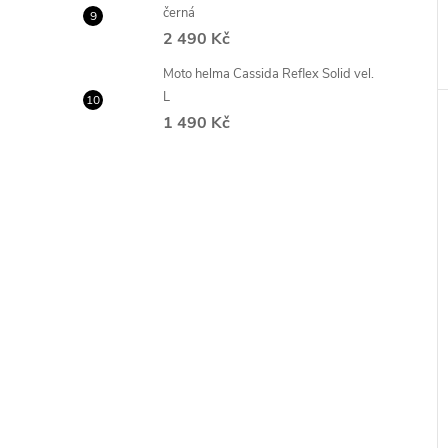
černá
2 490 Kč
Moto helma Cassida Reflex Solid vel.
L
1 490 Kč