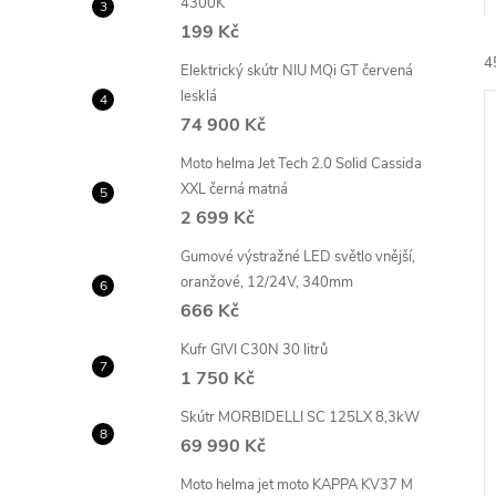
4300K
e
199 Kč
4
l
Elektrický skútr NIU MQi GT červená
lesklá
74 900 Kč
Moto helma Jet Tech 2.0 Solid Cassida
XXL černá matná
2 699 Kč
í
Gumové výstražné LED světlo vnější,
i
oranžové, 12/24V, 340mm
666 Kč
Kufr GIVI C30N 30 litrů
1 750 Kč
Skútr MORBIDELLI SC 125LX 8,3kW
69 990 Kč
Moto helma jet moto KAPPA KV37 M