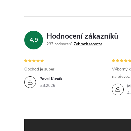
í
Hodnocení zákazníků
4,9
r
237 hodnocení
Zobrazit recenze
Obchod je super
Výborný k
na převoz
Pavel Kusák
5.8.2026
M
4.
i