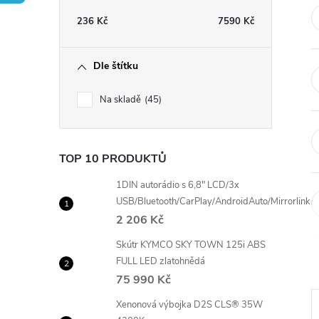
t
236
Kč
7590
Kč
r
Dle štítku
a
Na skladě
45
n
n
TOP 10 PRODUKTŮ
í
1DIN autorádio s 6,8" LCD/3x
USB/Bluetooth/CarPlay/AndroidAuto/Mirrorlink
2 206 Kč
p
Skútr KYMCO SKY TOWN 125i ABS
a
FULL LED zlatohnědá
75 990 Kč
n
Xenonová výbojka D2S CLS® 35W