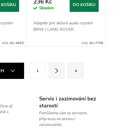
236 Kč
 KOŠÍKU
DO KOŠÍKU
Skladem
o systém
Adaptér pro aktivní audio systém
BMW / LAND ROVER
Kód:
AU-4925
Kód:
AU-7708
S
CH
1
4
t
r
á
Servis i zazimování bez
n
starostí
číme až
k
lně s
Pomůžeme vám se servisem,
přípravou na sezonu i
o
zazimováním.