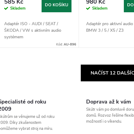
585 Kč
980 Kč
DO KOŠÍKU
DO
Skladem
Skladem
Adaptér ISO - AUDI / SEAT /
Adaptér pro aktivní audi
ŠKODA / VW s aktivním audio
BMW 3 / 5 / X5 / Z3
systémem
Kód:
AU-896
O
NAČÍST 12 DALŠÍ
v
Specialisté od roku
Doprava až k vám
á
2009
Skútr vám po domluvě doru
d
domů. Rozvoz řešíme flexibi
kútrům se věnujeme už od roku
možností i o víkendu.
2009. Díky zkušenostem
a
omůžeme vybrat stroj na míru.