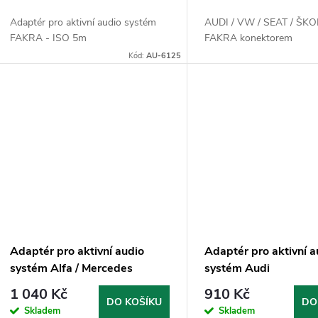
o
u
Adaptér pro aktivní audio systém
AUDI / VW / SEAT / ŠK
d
FAKRA - ISO 5m
FAKRA konektorem
k
Kód:
AU-6125
u
t
k
ů
t
ů
Adaptér pro aktivní audio
Adaptér pro aktivní a
systém Alfa / Mercedes
systém Audi
1 040 Kč
910 Kč
DO KOŠÍKU
DO
Skladem
Skladem