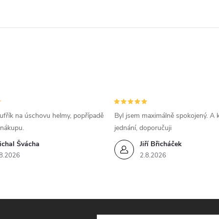
c
p
v
k
ufřík na úschovu helmy, popřípadě
Byl jsem maximálně spokojený. A k
y
 nákupu.
jednání, doporučuji
ichal Švácha
Jiří Břicháček
v
8.2026
2.8.2026
ý
p