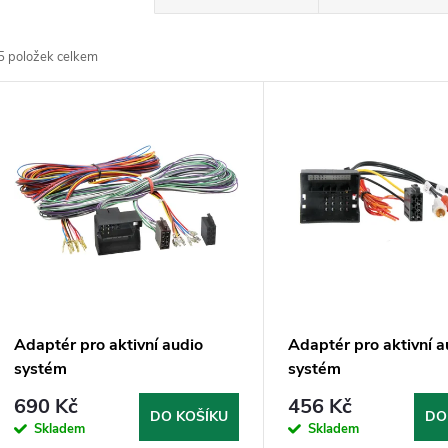
a
5
položek celkem
z
V
e
ý
n
p
p
s
r
p
Adaptér pro aktivní audio
Adaptér pro aktivní a
o
systém
systém
r
690 Kč
456 Kč
d
DO KOŠÍKU
DO
Skladem
Skladem