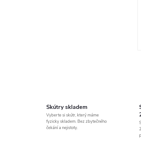
l
Skútry skladem
Vyberte si skútr, který máme
fyzicky skladem. Bez zbytečného
S
čekání a nejistoty.
p