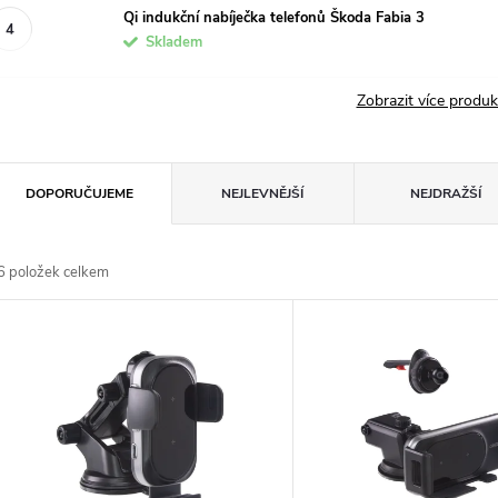
Qi indukční nabíječka telefonů Škoda Fabia 3
Skladem
Zobrazit více produ
Ř
DOPORUČUJEME
NEJLEVNĚJŠÍ
NEJDRAŽŠÍ
a
6
položek celkem
z
V
e
ý
n
p