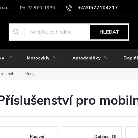
+420577104217
 osobních údajů
HLEDAT
ky
Motocykly
Autodoplňky
Doplň
 pro mobilní telefony
Příslušenství pro mobiln
Pasivní
Dobíjecí QI