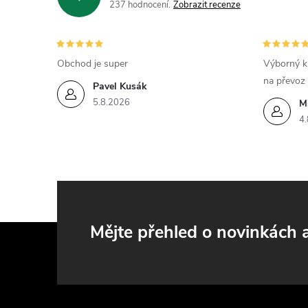
r
237 hodnocení
Zobrazit recenze
Obchod je super
Výborný k
na převoz
Pavel Kusák
5.8.2026
M
4.
i
Z
Mějte přehled o novinkách
á
p