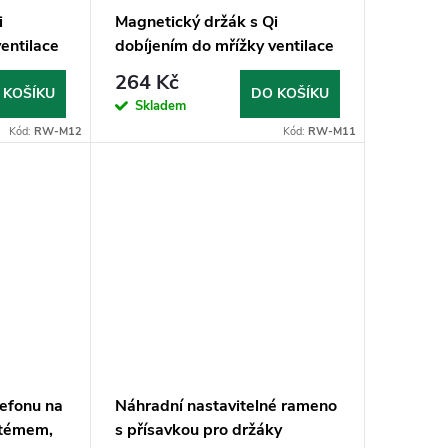
i
Magnetický držák s Qi
entilace
dobíjením do mřížky ventilace
)
(MagSafe compatible)
264 Kč
 KOŠÍKU
DO KOŠÍKU
Skladem
Kód:
RW-M12
Kód:
RW-M11
lefonu na
Náhradní nastavitelné rameno
stémem,
s přísavkou pro držáky