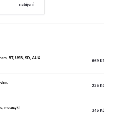
nabíjení
émem, BT, USB, SD, AUX
669 Kč
avkou
235 Kč
lo, motocykl
345 Kč