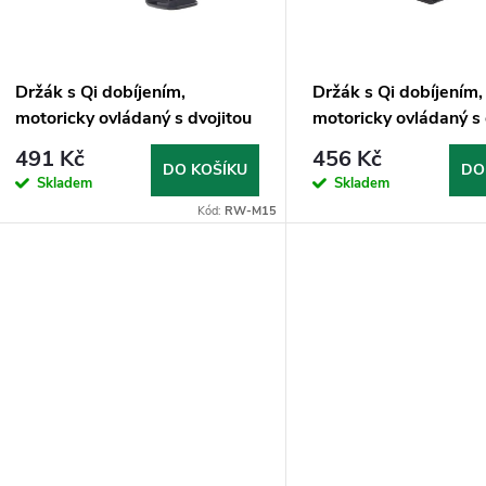
p
s
r
p
Držák s Qi dobíjením,
Držák s Qi dobíjením,
o
motoricky ovládaný s dvojitou
motoricky ovládaný s 
r
cívkou
cívkou, horizontální/ve
491 Kč
456 Kč
d
pozice
DO KOŠÍKU
DO
Skladem
Skladem
o
Kód:
RW-M15
u
d
k
u
t
k
ů
t
ů