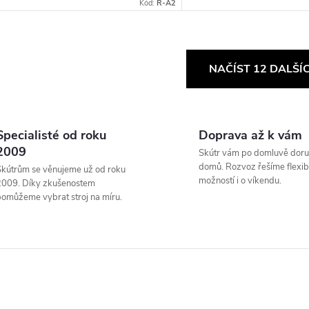
Kód:
R-A2
O
NAČÍST 12 DALŠÍ
v
Specialisté od roku
Doprava až k vám
á
2009
Skútr vám po domluvě doru
d
domů. Rozvoz řešíme flexibi
kútrům se věnujeme už od roku
možností i o víkendu.
2009. Díky zkušenostem
a
omůžeme vybrat stroj na míru.
c
p