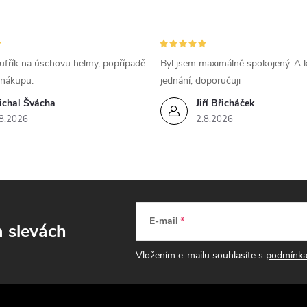
v
k
ufřík na úschovu helmy, popřípadě
Byl jsem maximálně spokojený. A k
y
 nákupu.
jednání, doporučuji
ichal Švácha
Jiří Břicháček
v
8.2026
2.8.2026
ý
p
s
E-mail
a slevách
u
Vložením e-mailu souhlasíte s
podmínka