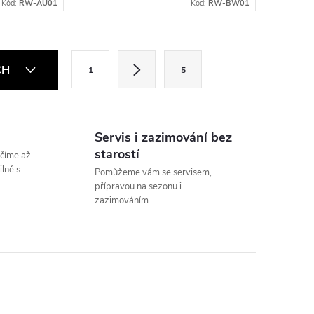
Kód:
RW-AU01
Kód:
RW-BW01
S
CH
1
5
t
r
á
Servis i zazimování bez
n
starostí
číme až
k
lně s
Pomůžeme vám se servisem,
přípravou na sezonu i
o
zazimováním.
v
á
n
í