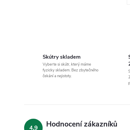
l
Skútry skladem
Vyberte si skútr, který máme
fyzicky skladem. Bez zbytečného
S
čekání a nejistoty.
p
í
Hodnocení zákazníků
4,9