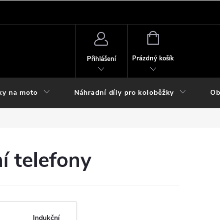
NÁKUPNÍ
KOŠÍK
Prázdný košík
Přihlášení
ky na moto
Náhradní díly pro koloběžky
Ob
í telefony
Indukční