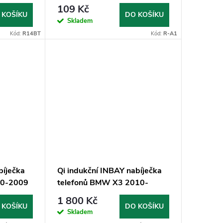
telefonu
109 Kč
 KOŠÍKU
DO KOŠÍKU
Skladem
Kód:
R14BT
Kód:
R-A1
bíječka
Qi indukční INBAY nabíječka
00-2009
telefonů BMW X3 2010-
2014, 10W
1 800 Kč
 KOŠÍKU
DO KOŠÍKU
Skladem