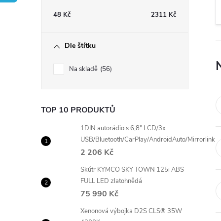
t
48
Kč
2311
Kč
r
Dle štítku
a
Na skladě
56
n
n
TOP 10 PRODUKTŮ
í
1DIN autorádio s 6,8" LCD/3x
USB/Bluetooth/CarPlay/AndroidAuto/Mirrorlink
2 206 Kč
p
Skútr KYMCO SKY TOWN 125i ABS
a
FULL LED zlatohnědá
75 990 Kč
n
Xenonová výbojka D2S CLS® 35W