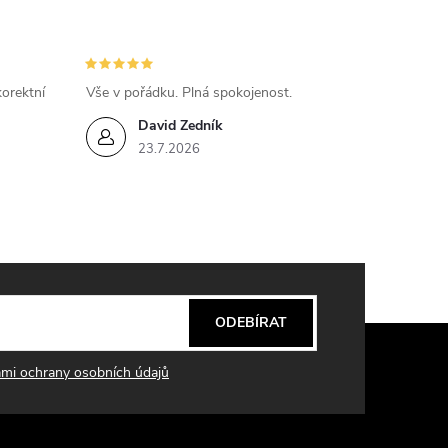
orektní
Vše v pořádku. Plná spokojenost.
David Zedník
23.7.2026
ODEBÍRAT
mi ochrany osobních údajů