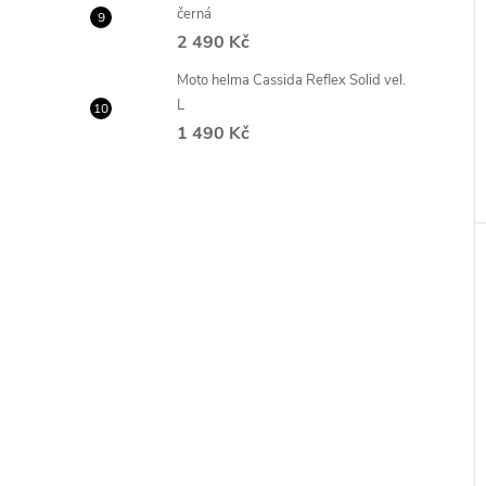
černá
2 490 Kč
Moto helma Cassida Reflex Solid vel.
L
1 490 Kč