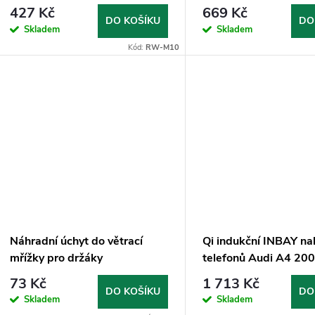
chlazením do mřížky ventilace
BT, USB, SD, AUX
427 Kč
669 Kč
(MagSafe compatible)
DO KOŠÍKU
DO
Skladem
Skladem
Kód:
RW-M10
Náhradní úchyt do větrací
Qi indukční INBAY na
mřížky pro držáky
telefonů Audi A4 20
73 Kč
1 713 Kč
DO KOŠÍKU
DO
Skladem
Skladem