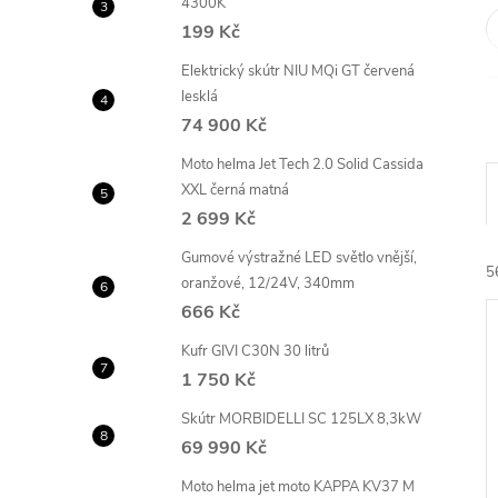
4300K
e
199 Kč
l
Elektrický skútr NIU MQi GT červená
lesklá
74 900 Kč
Moto helma Jet Tech 2.0 Solid Cassida
XXL černá matná
2 699 Kč
Gumové výstražné LED světlo vnější,
5
oranžové, 12/24V, 340mm
666 Kč
Kufr GIVI C30N 30 litrů
1 750 Kč
Skútr MORBIDELLI SC 125LX 8,3kW
69 990 Kč
í
i
Moto helma jet moto KAPPA KV37 M