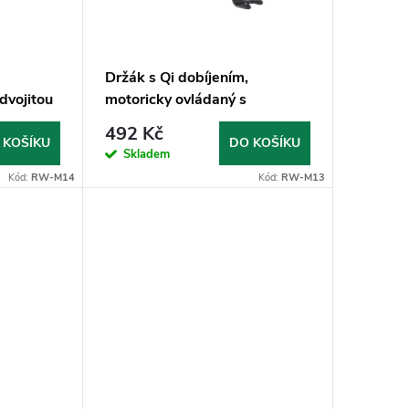
Držák s Qi dobíjením,
dvojitou
motoricky ovládaný s
rtikální
chlazením, 2 typy uchycení v
492 Kč
ceně
 KOŠÍKU
DO KOŠÍKU
Skladem
Kód:
RW-M14
Kód:
RW-M13