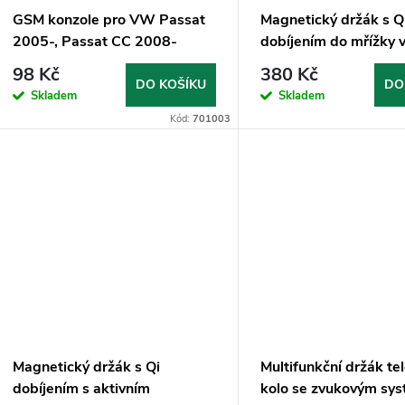
GSM konzole pro VW Passat
Magnetický držák s Q
2005-, Passat CC 2008-
dobíjením do mřížky v
(MagSafe compatible
98 Kč
380 Kč
DO KOŠÍKU
DO
Skladem
Skladem
Kód:
701003
Magnetický držák s Qi
Multifunkční držák te
dobíjením s aktivním
kolo se zvukovým sy