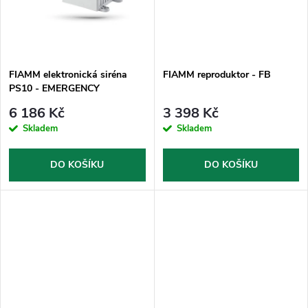
t
t
ů
ů
FIAMM elektronická siréna
FIAMM reproduktor - FB
PS10 - EMERGENCY
6 186 Kč
3 398 Kč
Skladem
Skladem
DO KOŠÍKU
DO KOŠÍKU