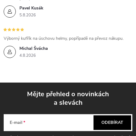
Pavel Kusák
5.8.2026
Výborný kufřík na úschovu helmy, popřípadě na převoz nákupu.
Michal Švácha
4.8.2026
Mějte přehled o novinkách
a slevách
Z
á
E-mail
ODEBÍRAT