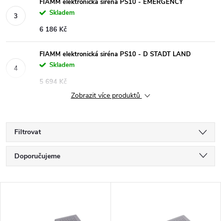
FIAMM elektronická siréna PS10 - EMERGENCY
Skladem
6 186 Kč
FIAMM elektronická siréna PS10 - D STADT LAND
Skladem
5 694 Kč
Zobrazit více produktů
Filtrovat
Ř
Doporučujeme
a
Nejlevnější
V
Nejdražší
z
ý
Nejprodávanější