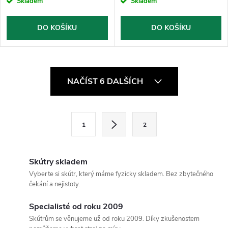
Skladem
Skladem
DO KOŠÍKU
DO KOŠÍKU
O
NAČÍST 6 DALŠÍCH
v
l
S
1
2
t
á
r
d
á
Skútry skladem
a
n
Vyberte si skútr, který máme fyzicky skladem. Bez zbytečného
čekání a nejistoty.
k
c
o
Specialisté od roku 2009
í
v
Skútrům se věnujeme už od roku 2009. Díky zkušenostem