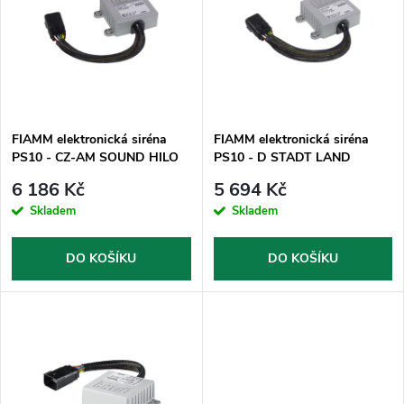
e
p
Abecedně
n
i
í
s
p
FIAMM elektronická siréna
FIAMM elektronická siréna
PS10 - CZ-AM SOUND HILO
PS10 - D STADT LAND
p
r
6 186 Kč
5 694 Kč
r
Skladem
Skladem
o
o
DO KOŠÍKU
DO KOŠÍKU
d
d
u
u
k
k