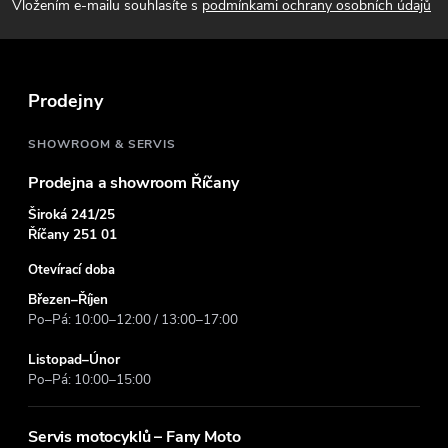
p
Vložením e-mailu souhlasíte s
podmínkami ochrany osobních údajů
a
t
Prodejny
í
SHOWROOM & SERVIS
Prodejna a showroom Říčany
Široká 241/25
Říčany 251 01
Otevírací doba
Březen–Říjen
Po–Pá: 10:00–12:00 / 13:00–17:00
Listopad–Únor
Po–Pá: 10:00–15:00
Servis motocyklů – Fany Moto