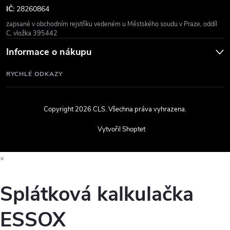
IČ:
28260864
zapsané v obchodním rejstříku vedeném u Městského soudu v Praze, oddíl
C, vložka 395442
Informace o nákupu
RYCHLÉ ODKAZY
Copyright 2026
CLS
. Všechna práva vyhrazena.
Vytvořil Shoptet
×
Splátková kalkulačka
ESSOX