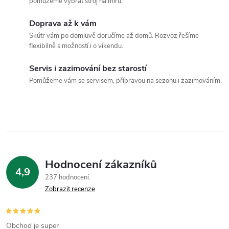
pomůžeme vybrat stroj na míru.
á
p
n
Doprava až k vám
r
í
Skútr vám po domluvě doručíme až domů. Rozvoz řešíme
flexibilně s možností i o víkendu.
v
k
Servis i zazimování bez starostí
Pomůžeme vám se servisem, přípravou na sezonu i zazimováním.
y
v
ý
p
Hodnocení zákazníků
i
4,9
237 hodnocení
Zobrazit recenze
s
u
Obchod je super