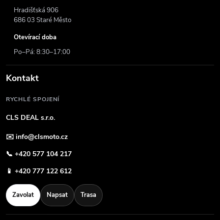
Hradišťská 906
686 03 Staré Město
Otevírací doba
Po–Pá: 8:30–17:00
Kontakt
RYCHLÉ SPOJENÍ
CLS DEAL s.r.o.
✉️
info@clsmoto.cz
📞
+420 577 104 217
📱
+420 777 122 612
Zavolat
Napsat
Trasa