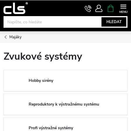
Přejít
NÁKUPNÍ
KOŠÍK
na
obsah
HLEDAT
Majáky
Zvukové systémy
Hobby sirény
Reproduktory k výstražnému systému
Profi výstražné systémy