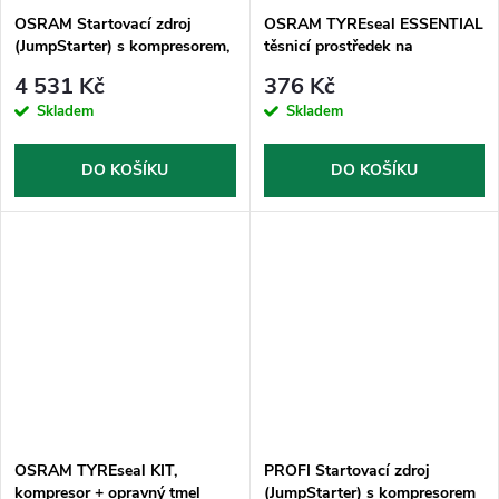
OSRAM Startovací zdroj
OSRAM TYREseal ESSENTIAL
(JumpStarter) s kompresorem,
těsnicí prostředek na
12000mAh / 300A / 1000A,
pneumatiky
4 531 Kč
376 Kč
12V
Skladem
Skladem
DO KOŠÍKU
DO KOŠÍKU
OSRAM TYREseal KIT,
PROFI Startovací zdroj
kompresor + opravný tmel
(JumpStarter) s kompresorem