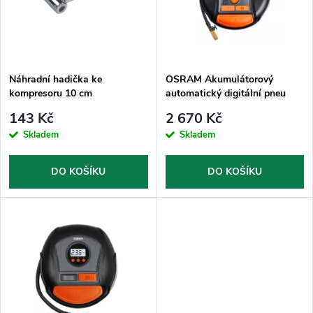
p
n
i
í
s
p
Náhradní hadička ke
OSRAM Akumulátorový
kompresoru 10 cm
automatický digitální pneu
p
kompresoror, 12V
r
143 Kč
2 670 Kč
r
Skladem
Skladem
o
o
DO KOŠÍKU
DO KOŠÍKU
d
d
u
u
k
k
t