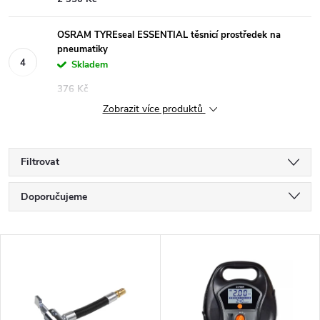
OSRAM TYREseal ESSENTIAL těsnicí prostředek na
pneumatiky
Skladem
376 Kč
Zobrazit více produktů
Filtrovat
Ř
Doporučujeme
a
Nejlevnější
V
Nejdražší
z
ý
Nejprodávanější
e
Abecedně