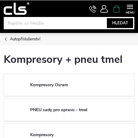
Přejít
NÁKUPNÍ
KOŠÍK
na
obsah
HLEDAT
Autopříslušenství
Kompresory + pneu tmel
Kompresory Osram
PNEU sady pro opravu - tmel
Kompresory