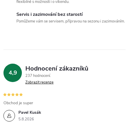
flexibilně s možností i o víkendu.
í
Servis i zazimování bez starostí
p
Pomůžeme vám se servisem, přípravou na sezonu i zazimováním.
r
v
k
y
Hodnocení zákazníků
4,9
v
237 hodnocení
Zobrazit recenze
ý
p
Obchod je super
i
Pavel Kusák
5.8.2026
s