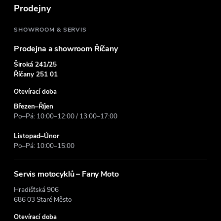
t
Prodejny
í
SHOWROOM & SERVIS
Prodejna a showroom Říčany
Široká 241/25
Říčany 251 01
Otevírací doba
Březen–Říjen
Po–Pá: 10:00–12:00 / 13:00–17:00
Listopad–Únor
Po–Pá: 10:00–15:00
Servis motocyklů – Fany Moto
Hradišťská 906
686 03 Staré Město
Otevírací doba