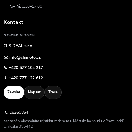
Po–Pá: 8:30–17:00
Kontakt
RYCHLÉ SPOJENÍ
CLS DEAL s.r.o.
✉️
info@clsmoto.cz
📞
+420 577 104 217
📱
+420 777 122 612
Zavolat
Napsat
Trasa
IČ:
28260864
zapsané v obchodním rejstříku vedeném u Městského soudu v Praze, oddíl
C, vložka 395442