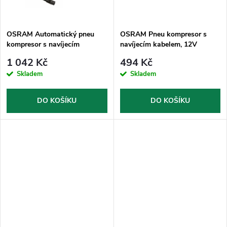
t
ů
ů
OSRAM Automatický pneu
OSRAM Pneu kompresor s
kompresor s navíjecím
navíjecím kabelem, 12V
kabelem, 12V
1 042 Kč
494 Kč
Skladem
Skladem
DO KOŠÍKU
DO KOŠÍKU