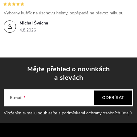
u
Výborný kufřík na úschovu helmy, popřípadě na převoz nákupu.
Michal Švácha
4.8.2026
Mějte přehled o novinkách
a slevách
Z
á
E-mail
ODEBÍRAT
p
Vložením e-mailu souhlasíte s
podmínkami ochrany osobních údajů
a