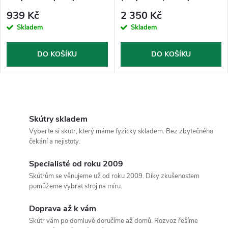
16.000mAh / 59,2Wh / 1000A,
939 Kč
2 350 Kč
12V
Skladem
Skladem
DO KOŠÍKU
DO KOŠÍKU
O
v
Skútry skladem
Vyberte si skútr, který máme fyzicky skladem. Bez zbytečného
l
čekání a nejistoty.
á
Specialisté od roku 2009
Skútrům se věnujeme už od roku 2009. Díky zkušenostem
d
pomůžeme vybrat stroj na míru.
a
Doprava až k vám
c
Skútr vám po domluvě doručíme až domů. Rozvoz řešíme