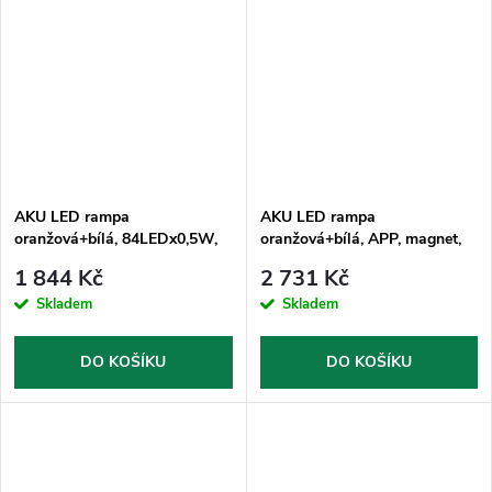
AKU LED rampa
AKU LED rampa
oranžová+bílá, 84LEDx0,5W,
oranžová+bílá, APP, magnet,
magnet, 12-24V, 304mm, ECE
12-24V, 304mm, ECE R65 R10
1 844 Kč
2 731 Kč
R65 R10
Skladem
Skladem
DO KOŠÍKU
DO KOŠÍKU