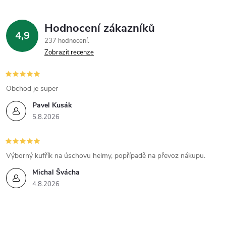
p
Hodnocení zákazníků
i
4,9
237 hodnocení
Zobrazit recenze
s
u
Obchod je super
Pavel Kusák
5.8.2026
Výborný kufřík na úschovu helmy, popřípadě na převoz nákupu.
Michal Švácha
4.8.2026