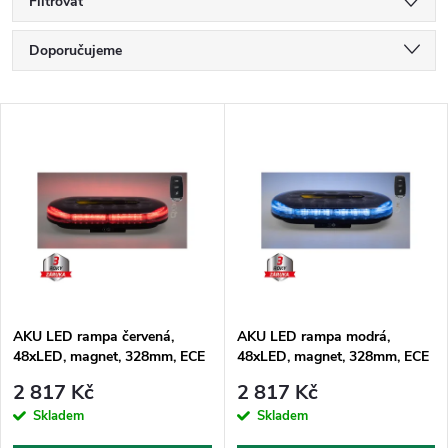
Filtrovat
Ř
Doporučujeme
a
Nejlevnější
V
Nejdražší
z
ý
Nejprodávanější
e
p
Abecedně
n
i
í
s
p
AKU LED rampa červená,
AKU LED rampa modrá,
48xLED, magnet, 328mm, ECE
48xLED, magnet, 328mm, ECE
p
R65 R10
R65 R10
r
2 817 Kč
2 817 Kč
r
Skladem
Skladem