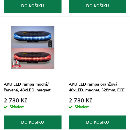
o
o
DO KOŠÍKU
DO KOŠÍKU
d
d
u
u
k
k
t
t
ů
ů
AKU LED rampa modrá/
AKU LED rampa oranžová,
červená, 48xLED, magnet,
48xLED, magnet, 328mm, ECE
328mm, ECE R65 R10
R65 R10
2 730 Kč
2 730 Kč
Skladem
Skladem
DO KOŠÍKU
DO KOŠÍKU