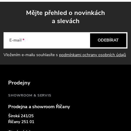
Mějte přehled o novinkách
a slevách
Z
á
E-mail
ODEBÍRAT
p
Vložením e-mailu souhlasíte s
podmínkami ochrany osobních údajů
a
t
Prodejny
í
SHOWROOM & SERVIS
Prodejna a showroom Říčany
Široká 241/25
Říčany 251 01