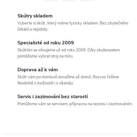
á
r
d
á
Skútry skladem
a
n
Vyberte si skútr, který máme fyzicky skladem. Bez zbytečného
čekání a nejistoty.
k
c
o
Specialisté od roku 2009
í
v
Skútrům se věnujeme už od roku 2009. Díky zkušenostem
pomůžeme vybrat stroj na míru.
á
p
n
Doprava až k vám
r
í
Skútr vám po domluvě doručíme až domů. Rozvoz řešíme
flexibilně s možností i o víkendu.
v
k
Servis i zazimování bez starostí
Pomůžeme vám se servisem, přípravou na sezonu i zazimováním.
y
v
ý