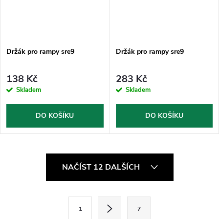
Držák pro rampy sre9
Držák pro rampy sre9
138 Kč
283 Kč
Skladem
Skladem
DO KOŠÍKU
DO KOŠÍKU
O
NAČÍST 12 DALŠÍCH
v
l
S
1
7
t