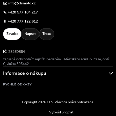
✉️
info@clsmoto.cz
📞
+420 577 104 217
📱
+420 777 122 612
Zavolat
Napsat
Trasa
IČ:
28260864
zapsané v obchodním rejstříku vedeném u Městského soudu v Praze, oddíl
C, vložka 395442
Informace o nákupu
RYCHLÉ ODKAZY
Copyright 2026
CLS
. Všechna práva vyhrazena.
Vytvořil Shoptet