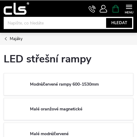
Přejít
NÁKUPNÍ
KOŠÍK
na
obsah
HLEDAT
Majáky
LED střešní rampy
Modré/červené rampy 600-1530mm
Malé oranžové magnetické
Malé modré/červené