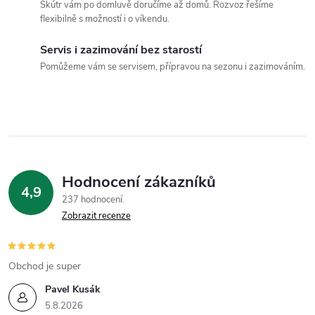
c
Skútr vám po domluvě doručíme až domů. Rozvoz řešíme
flexibilně s možností i o víkendu.
í
Servis i zazimování bez starostí
p
Pomůžeme vám se servisem, přípravou na sezonu i zazimováním.
r
v
k
y
Hodnocení zákazníků
4,9
v
237 hodnocení
Zobrazit recenze
ý
p
Obchod je super
i
Pavel Kusák
5.8.2026