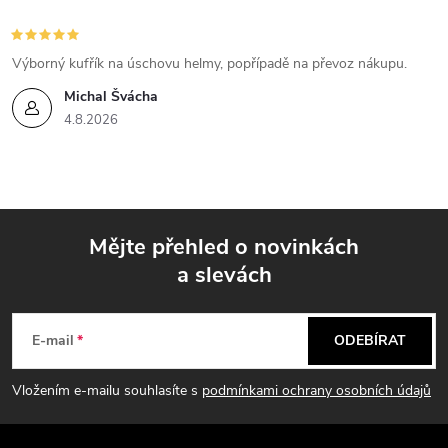
s
u
Výborný kufřík na úschovu helmy, popřípadě na převoz nákupu.
Michal Švácha
4.8.2026
Mějte přehled o novinkách
a slevách
Z
á
E-mail
ODEBÍRAT
p
Vložením e-mailu souhlasíte s
podmínkami ochrany osobních údajů
a