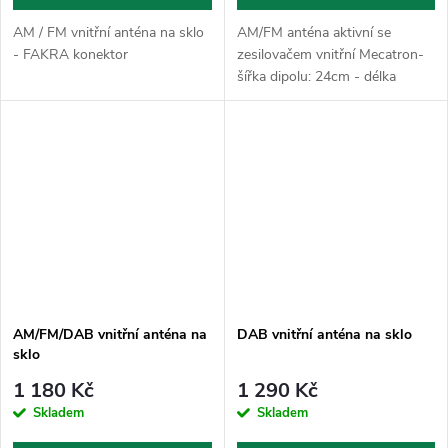
AM / FM vnitřní anténa na sklo
AM/FM anténa aktivní se
- FAKRA konektor
zesilovačem vnitřní Mecatron-
šířka dipolu: 24cm - délka
svodu: 2,3m - konektor u
autorádia: DIN - LED dioda pro
indikaci napájení - napájecí
napětí 12V...
AM/FM/DAB vnitřní anténa na
DAB vnitřní anténa na sklo
sklo
1 180 Kč
1 290 Kč
Skladem
Skladem