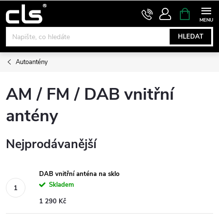
Přejít
NÁKUPNÍ
KOŠÍK
na
obsah
HLEDAT
Autoantény
AM / FM / DAB vnitřní
antény
Nejprodávanější
DAB vnitřní anténa na sklo
Skladem
1 290 Kč