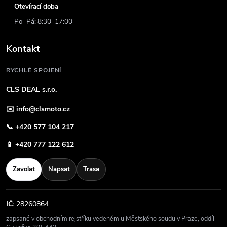
Otevírací doba
Po–Pá: 8:30–17:00
Kontakt
RYCHLÉ SPOJENÍ
CLS DEAL s.r.o.
✉️
info@clsmoto.cz
📞
+420 577 104 217
📱
+420 777 122 612
Zavolat
Napsat
Trasa
IČ:
28260864
zapsané v obchodním rejstříku vedeném u Městského soudu v Praze, oddíl