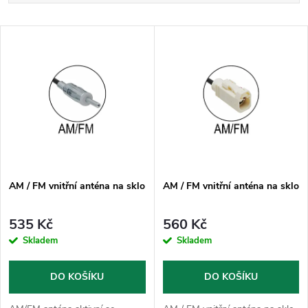
a
Nejlevnější
V
Nejdražší
z
ý
Nejprodávanější
e
p
Abecedně
n
i
í
s
p
AM / FM vnitřní anténa na sklo
AM / FM vnitřní anténa na sklo
p
r
535 Kč
560 Kč
r
Skladem
Skladem
o
o
DO KOŠÍKU
DO KOŠÍKU
d