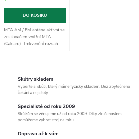
DO KOŠÍKU
MTA AM / FM anténa aktivní se
zesilovačem vnitřní MTA
(Calearo)- frekvenční rozsah:
AM 0,52-1,71 MHz / FM 87,5-
108 MHz - napájecí napětí: +12
až +16V - zisk...
O
v
Skútry skladem
Vyberte si skútr, který máme fyzicky skladem. Bez zbytečného
l
čekání a nejistoty.
á
Specialisté od roku 2009
Skútrům se věnujeme už od roku 2009. Díky zkušenostem
d
pomůžeme vybrat stroj na míru.
a
Doprava až k vám