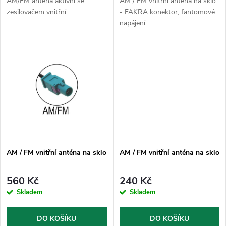
d
AM/FM anténa aktivní se
AM / FM vnitřní anténa na sklo
u
zesilovačem vnitřní
- FAKRA konektor, fantomové
napájení
u
k
k
t
t
ů
ů
AM / FM vnitřní anténa na sklo
AM / FM vnitřní anténa na sklo
560 Kč
240 Kč
Skladem
Skladem
DO KOŠÍKU
DO KOŠÍKU