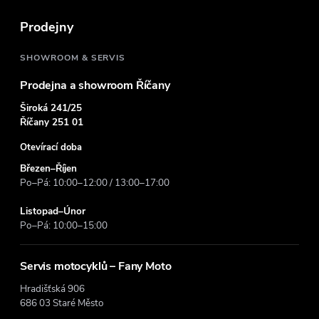
t
Prodejny
í
SHOWROOM & SERVIS
Prodejna a showroom Říčany
Široká 241/25
Říčany 251 01
Otevírací doba
Březen–Říjen
Po–Pá: 10:00–12:00 / 13:00–17:00
Listopad–Únor
Po–Pá: 10:00–15:00
Servis motocyklů – Fany Moto
Hradišťská 906
686 03 Staré Město