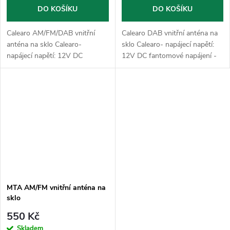
DO KOŠÍKU
DO KOŠÍKU
Calearo AM/FM/DAB vnitřní
Calearo DAB vnitřní anténa na
anténa na sklo Calearo-
sklo Calearo- napájecí napětí:
napájecí napětí: 12V DC
12V DC fantomové napájení -
fantomové napájení - kabel u
kabel u antény: RG174 - délka
antény: RG174 - délka
kabelů: 15cm - impedance:
kabelů: 15cm - impedance:
50Ohmů - konektor DAB:...
50Ohmů -...
MTA AM/FM vnitřní anténa na
sklo
550 Kč
Skladem