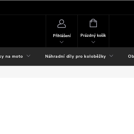
NÁKUPNÍ
KOŠÍK
Prázdný košík
Přihlášení
ky na moto
Náhradní díly pro koloběžky
Ob