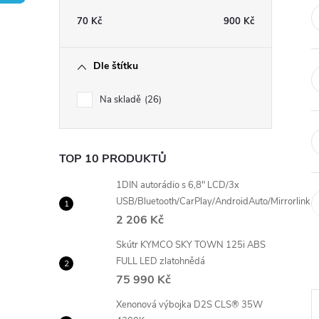
t
70
Kč
900
Kč
r
Dle štítku
a
Na skladě
26
n
n
TOP 10 PRODUKTŮ
í
1DIN autorádio s 6,8" LCD/3x
USB/Bluetooth/CarPlay/AndroidAuto/Mirrorlink
2 206 Kč
p
Skútr KYMCO SKY TOWN 125i ABS
a
FULL LED zlatohnědá
75 990 Kč
n
Xenonová výbojka D2S CLS® 35W