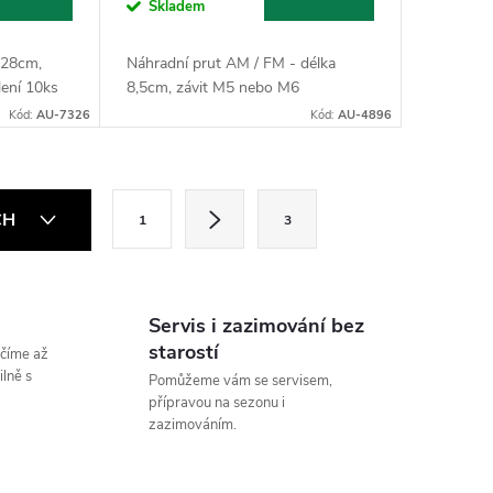
Skladem
 28cm,
Náhradní prut AM / FM - délka
lení 10ks
8,5cm, závit M5 nebo M6
Kód:
AU-7326
Kód:
AU-4896
S
CH
1
3
t
r
á
Servis i zazimování bez
n
starostí
číme až
k
lně s
Pomůžeme vám se servisem,
přípravou na sezonu i
o
zazimováním.
v
á