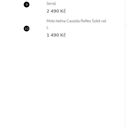
černá
2 490 Kč
Moto helma Cassida Reflex Solid vel.
L
1 490 Kč