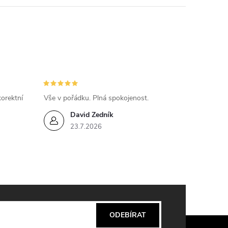
n
í
orektní
Vše v pořádku. Plná spokojenost.
David Zedník
23.7.2026
ODEBÍRAT