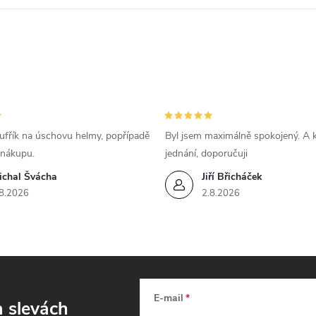
p
v
k
ufřík na úschovu helmy, popřípadě
Byl jsem maximálně spokojený. A k
y
 nákupu.
jednání, doporučuji
ichal Švácha
Jiří Břicháček
v
8.2026
2.8.2026
ý
p
s
E-mail
a slevách