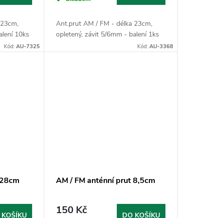
 23cm,
Ant.prut AM / FM - délka 23cm,
alení 10ks
opletený, závit 5/6mm - balení 1ks
Kód:
AU-7325
Kód:
AU-3368
t 28cm
AM / FM anténní prut 8,5cm
150 Kč
 KOŠÍKU
DO KOŠÍKU