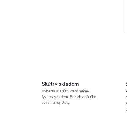
l
Skútry skladem
Vyberte si skútr, který máme
fyzicky skladem. Bez zbytečného
S
čekání a nejistoty.
p