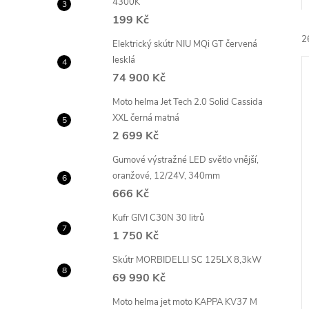
4300K
e
199 Kč
2
l
Elektrický skútr NIU MQi GT červená
lesklá
74 900 Kč
Moto helma Jet Tech 2.0 Solid Cassida
XXL černá matná
2 699 Kč
í
Gumové výstražné LED světlo vnější,
i
oranžové, 12/24V, 340mm
666 Kč
Kufr GIVI C30N 30 litrů
1 750 Kč
Skútr MORBIDELLI SC 125LX 8,3kW
69 990 Kč
Moto helma jet moto KAPPA KV37 M