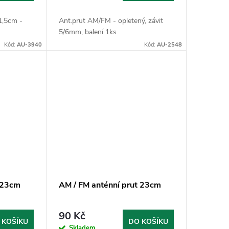
1,5cm -
Ant.prut AM/FM - opletený, závit
5/6mm, balení 1ks
Kód:
AU-3940
Kód:
AU-2548
t 23cm
AM / FM anténní prut 23cm
90 Kč
 KOŠÍKU
DO KOŠÍKU
Skladem