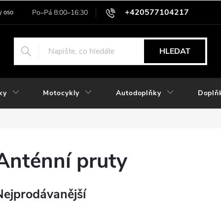
+420577104217
 osobních údajů
HLEDAT
ky
Motocykly
Autodoplňky
Doplň
Anténní pruty
Nejprodávanější