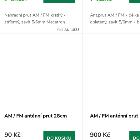
Náhradní prut AM / FM krátký -
Ant.prut AM / FM - délka
stříbrný, závit 5/6mm Mecatron
opletený, závit 5/6mm - b
Kód:
AU-1833
AM / FM anténní prut 28cm
AM / FM anténní pru
90 Kč
900 Kč
DO KOŠÍKU
DO