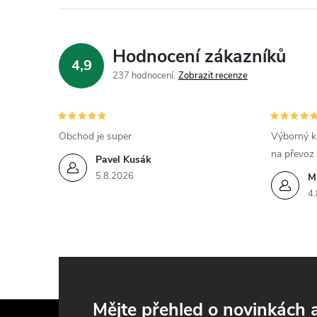
í
Hodnocení zákazníků
4,9
r
237 hodnocení
Zobrazit recenze
Obchod je super
Výborný k
na převoz
Pavel Kusák
5.8.2026
M
4.
i
Z
Mějte přehled o novinkách