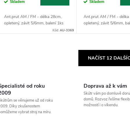
Skladem
Skladem
Ant.prut AM / FM - délka 28cm,
Ant.prut AM / FM - délka
opletený, závit 5/6mm, balení 1ks
opletený, závit 5/6mm, ba
Kód:
AU-3369
O
NAČÍST 12 DALŠÍ
v
Specialisté od roku
Doprava až k vám
á
2009
Skútr vám po domluvě doru
d
domů. Rozvoz řešíme flexibi
kútrům se věnujeme už od roku
možností i o víkendu.
2009. Díky zkušenostem
a
omůžeme vybrat stroj na míru.
c