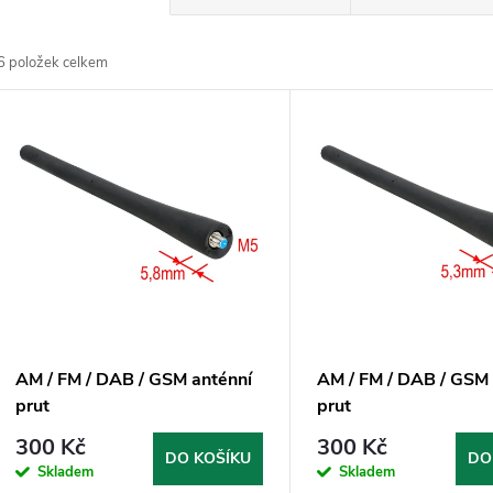
a
6
položek celkem
z
V
e
ý
n
p
p
s
r
p
AM / FM / DAB / GSM anténní
AM / FM / DAB / GSM 
o
prut
prut
r
300 Kč
300 Kč
d
DO KOŠÍKU
DO
Skladem
Skladem