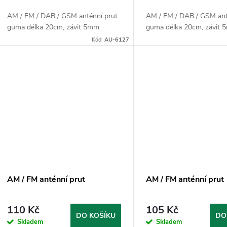
o
u
AM / FM / DAB / GSM anténní prut
AM / FM / DAB / GSM ant
d
guma délka 20cm, závit 5mm
guma délka 20cm, závit
k
Kód:
AU-6127
u
t
k
ů
t
ů
AM / FM anténní prut
AM / FM anténní prut
110 Kč
105 Kč
DO KOŠÍKU
DO
Skladem
Skladem