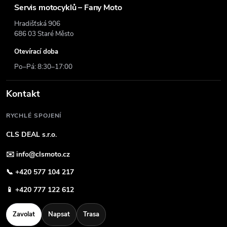
Servis motocyklů – Fany Moto
Hradišťská 906
686 03 Staré Město
Otevírací doba
Po–Pá: 8:30–17:00
Kontakt
RYCHLÉ SPOJENÍ
CLS DEAL s.r.o.
✉️
info@clsmoto.cz
📞
+420 577 104 217
📱
+420 777 122 612
Zavolat
Napsat
Trasa