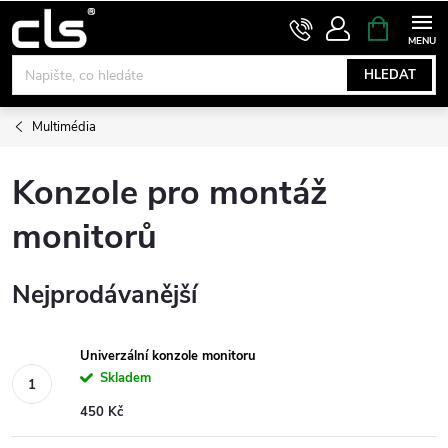
Přejít
NÁKUPNÍ
KOŠÍK
na
obsah
HLEDAT
Multimédia
Konzole pro montáž
monitorů
Nejprodávanější
Univerzální konzole monitoru
Skladem
450 Kč