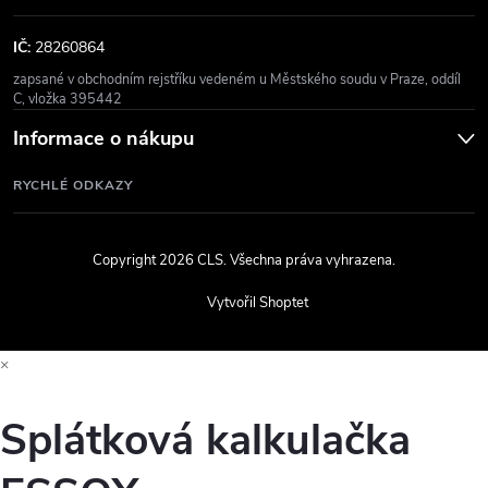
IČ:
28260864
zapsané v obchodním rejstříku vedeném u Městského soudu v Praze, oddíl
C, vložka 395442
Informace o nákupu
RYCHLÉ ODKAZY
Copyright 2026
CLS
. Všechna práva vyhrazena.
Vytvořil Shoptet
×
Splátková kalkulačka