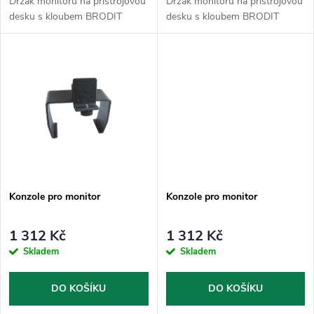
d
Držák monitoru na přístrojovou
Držák monitoru na přístrojovou
u
desku s kloubem BRODIT
desku s kloubem BRODIT
u
k
k
t
t
ů
ů
Konzole pro monitor
Konzole pro monitor
1 312 Kč
1 312 Kč
Skladem
Skladem
DO KOŠÍKU
DO KOŠÍKU