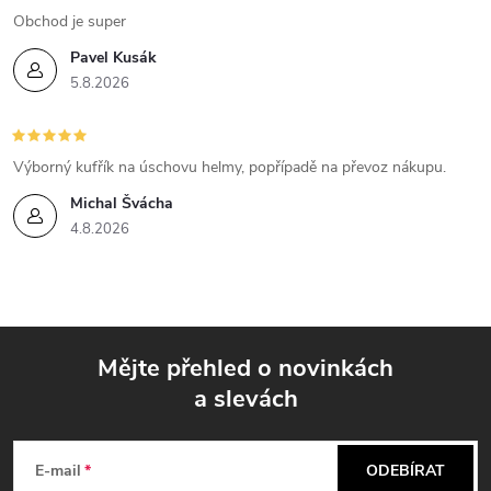
u
Obchod je super
Pavel Kusák
5.8.2026
Výborný kufřík na úschovu helmy, popřípadě na převoz nákupu.
Michal Švácha
4.8.2026
Mějte přehled o novinkách
a slevách
Z
á
E-mail
ODEBÍRAT