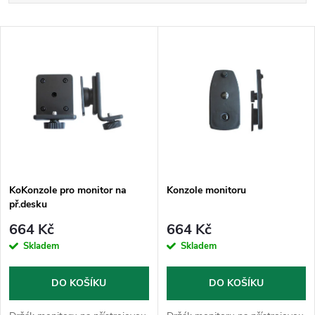
a
Nejlevnější
V
Nejdražší
z
ý
Nejprodávanější
e
p
Abecedně
n
i
í
s
p
KoKonzole pro monitor na
Konzole monitoru
př.desku
p
r
664 Kč
664 Kč
r
Skladem
Skladem
o
o
DO KOŠÍKU
DO KOŠÍKU
d