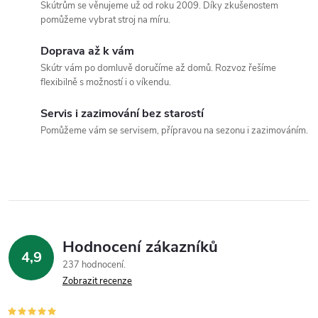
í
v
Skútrům se věnujeme už od roku 2009. Díky zkušenostem
pomůžeme vybrat stroj na míru.
á
p
n
Doprava až k vám
r
í
Skútr vám po domluvě doručíme až domů. Rozvoz řešíme
flexibilně s možností i o víkendu.
v
k
Servis i zazimování bez starostí
Pomůžeme vám se servisem, přípravou na sezonu i zazimováním.
y
v
ý
p
Hodnocení zákazníků
i
4,9
237 hodnocení
Zobrazit recenze
s