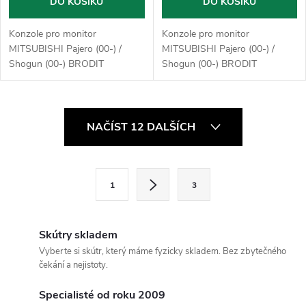
DO KOŠÍKU
DO KOŠÍKU
Konzole pro monitor
Konzole pro monitor
MITSUBISHI Pajero (00-) /
MITSUBISHI Pajero (00-) /
Shogun (00-) BRODIT
Shogun (00-) BRODIT
O
NAČÍST 12 DALŠÍCH
v
l
S
1
3
t
á
r
d
á
Skútry skladem
a
n
Vyberte si skútr, který máme fyzicky skladem. Bez zbytečného
čekání a nejistoty.
k
c
o
Specialisté od roku 2009