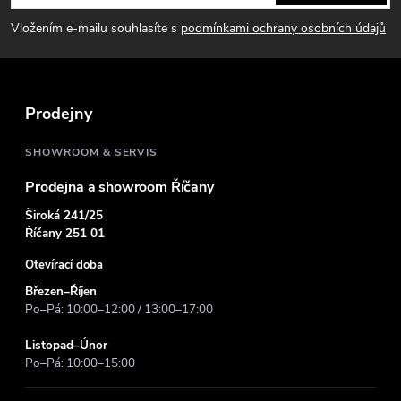
p
Vložením e-mailu souhlasíte s
podmínkami ochrany osobních údajů
a
t
Prodejny
í
SHOWROOM & SERVIS
Prodejna a showroom Říčany
Široká 241/25
Říčany 251 01
Otevírací doba
Březen–Říjen
Po–Pá: 10:00–12:00 / 13:00–17:00
Listopad–Únor
Po–Pá: 10:00–15:00