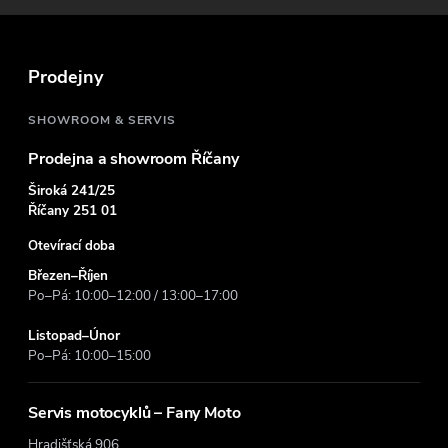
a
t
Prodejny
í
SHOWROOM & SERVIS
Prodejna a showroom Říčany
Široká 241/25
Říčany 251 01
Otevírací doba
Březen–Říjen
Po–Pá: 10:00–12:00 / 13:00–17:00
Listopad–Únor
Po–Pá: 10:00–15:00
Servis motocyklů – Fany Moto
Hradišťská 906