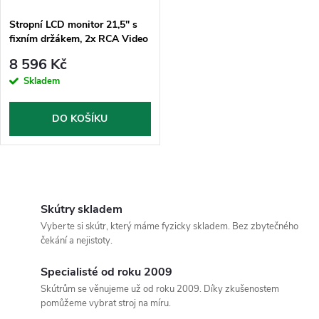
í
s
p
Stropní LCD monitor 21,5" s
fixním držákem, 2x RCA Video
p
+ 1x HDMI, černý
r
8 596 Kč
r
Skladem
o
o
DO KOŠÍKU
d
d
u
O
u
k
v
Skútry skladem
k
Vyberte si skútr, který máme fyzicky skladem. Bez zbytečného
l
t
čekání a nejistoty.
t
á
Specialisté od roku 2009
ů
Skútrům se věnujeme už od roku 2009. Díky zkušenostem
ů
d
pomůžeme vybrat stroj na míru.