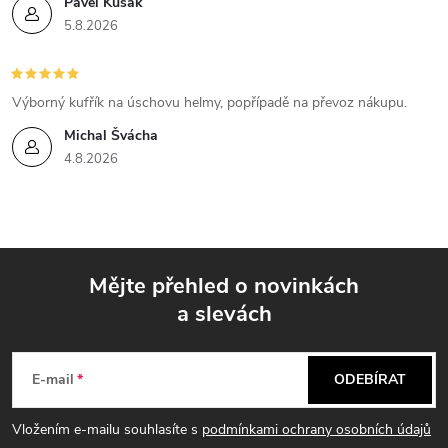
i
Pavel Kusák
5.8.2026
s
u
Výborný kufřík na úschovu helmy, popřípadě na převoz nákupu.
Michal Švácha
4.8.2026
Mějte přehled o novinkách
a slevách
Z
á
E-mail
ODEBÍRAT
p
Vložením e-mailu souhlasíte s
podmínkami ochrany osobních údajů