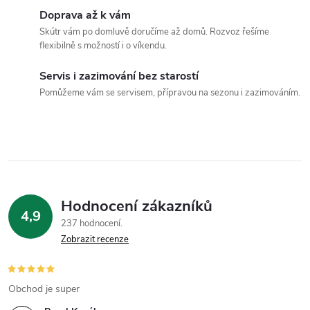
a
Doprava až k vám
c
Skútr vám po domluvě doručíme až domů. Rozvoz řešíme
flexibilně s možností i o víkendu.
í
Servis i zazimování bez starostí
p
Pomůžeme vám se servisem, přípravou na sezonu i zazimováním.
r
v
k
y
Hodnocení zákazníků
4,9
v
237 hodnocení
Zobrazit recenze
ý
p
Obchod je super