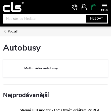
Přejít
NÁKUPNÍ
KOŠÍK
na
obsah
HLEDAT
Použití
Autobusy
Multimédia autobusy
Nejprodávanější
Stropní LCD monitor 21,5" s fixním držákem, 2x RCA