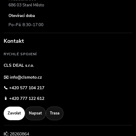
686 03 Staré Město
Otevírací doba
Po–Pá: 8:30–17:00
Kontakt
RYCHLÉ SPOJENÍ
CLS DEAL s.r.o.
✉️
info@clsmoto.cz
📞
+420 577 104 217
📱
+420 777 122 612
Zavolat
Napsat
Trasa
IČ:
28260864