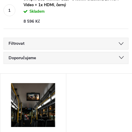
Video + 1x HDMI, černý
Skladem
8 596 Kč
Filtrovat
Ř
Doporučujeme
a
Nejlevnější
V
Nejdražší
z
ý
Nejprodávanější
e
p
Abecedně
n
i