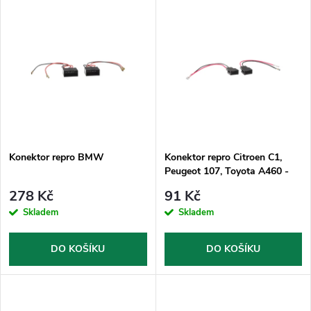
V
Nejdražší
z
ý
Nejprodávanější
e
p
Abecedně
n
i
í
s
p
Konektor repro BMW
Konektor repro Citroen C1,
Peugeot 107, Toyota A460 -
p
YARIS
r
278 Kč
91 Kč
r
Skladem
Skladem
o
o
DO KOŠÍKU
DO KOŠÍKU
d
d
u