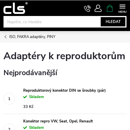
Přejít
NÁKUPNÍ
KOŠÍK
na
obsah
HLEDAT
ISO, FAKRA adaptéry, PINY
Adaptéry k reproduktorům
Nejprodávanější
Reproduktorový konektor DIN se šroubky (pár)
Skladem
33 Kč
Konektor repro VW, Seat, Opel, Renault
Skladem