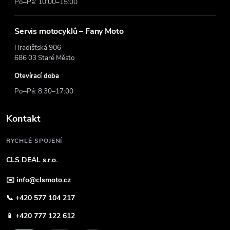
Po–Pá: 10:00–15:00
Servis motocyklů – Fany Moto
Hradišťská 906
686 03 Staré Město
Otevírací doba
Po–Pá: 8:30–17:00
Kontakt
RYCHLÉ SPOJENÍ
CLS DEAL s.r.o.
✉️
info@clsmoto.cz
📞
+420 577 104 217
📱
+420 777 122 612