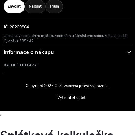
Zavolat
Napsat
Trasa
IČ:
28260864
zapsané v obchodním rejstříku vedeném u Městského soudu v Praze, oddíl
C, vložka 395442
Informace o nákupu
RYCHLÉ ODKAZY
Copyright 2026
CLS
. Všechna práva vyhrazena.
Vytvořil Shoptet
×