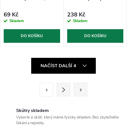
69 Kč
238 Kč
Skladem
Skladem
DO KOŠÍKU
DO KOŠÍKU
O
NAČÍST DALŠÍ 4
v
l
S
1
2
t
á
r
d
á
Skútry skladem
a
n
Vyberte si skútr, který máme fyzicky skladem. Bez zbytečného
čekání a nejistoty.
k