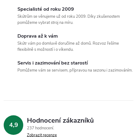
c
o
Specialisté od roku 2009
í
v
Skútrům se věnujeme už od roku 2009. Díky zkušenostem
pomůžeme vybrat stroj na míru.
á
p
n
Doprava až k vám
r
í
Skútr vám po domluvě doručíme až domů. Rozvoz řešíme
flexibilně s možností i o víkendu.
v
k
Servis i zazimování bez starostí
Pomůžeme vám se servisem, přípravou na sezonu i zazimováním.
y
v
ý
p
Hodnocení zákazníků
i
4,9
237 hodnocení
Zobrazit recenze