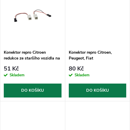
u
k
k
t
t
ů
ů
Konektor repro Citroen
Konektor repro Citroen,
redukce ze staršího vozidla na
Peugeot, Fiat
nové
51 Kč
80 Kč
Skladem
Skladem
DO KOŠÍKU
DO KOŠÍKU