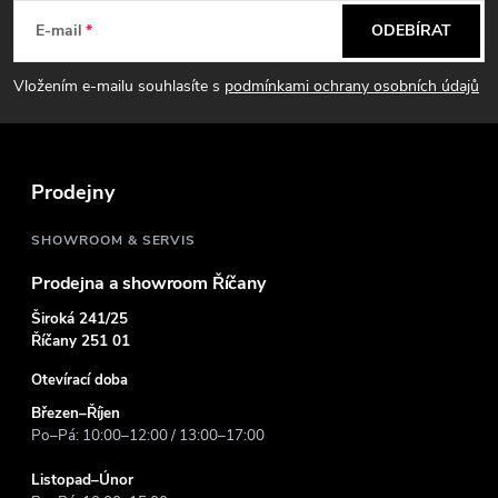
á
E-mail
ODEBÍRAT
p
Vložením e-mailu souhlasíte s
podmínkami ochrany osobních údajů
a
t
Prodejny
í
SHOWROOM & SERVIS
Prodejna a showroom Říčany
Široká 241/25
Říčany 251 01
Otevírací doba
Březen–Říjen
Po–Pá: 10:00–12:00 / 13:00–17:00
Listopad–Únor