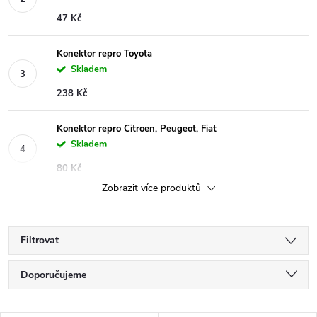
47 Kč
Konektor repro Toyota
Skladem
238 Kč
Konektor repro Citroen, Peugeot, Fiat
Skladem
80 Kč
Zobrazit více produktů
Filtrovat
Ř
Doporučujeme
a
Nejlevnější