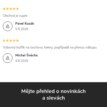
s
u
Obchod je super
Pavel Kusák
5.8.2026
Výborný kufřík na úschovu helmy, popřípadě na převoz nákupu.
Michal Švácha
4.8.2026
Mějte přehled o novinkách
a slevách
Z