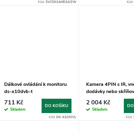
o
Kód:
SVC502AHD10/2W
Kód
u
d
k
u
t
k
ů
t
ů
Dálkové ovládání k monitoru
Kamera 4PIN s IR, vně
ds-x10dvb-t
dodávky nebo skříňov
bílá
711 Kč
2 004 Kč
DO KOŠÍKU
DO
Skladem
Skladem
Kód:
DS-X10/OVL
Kód: