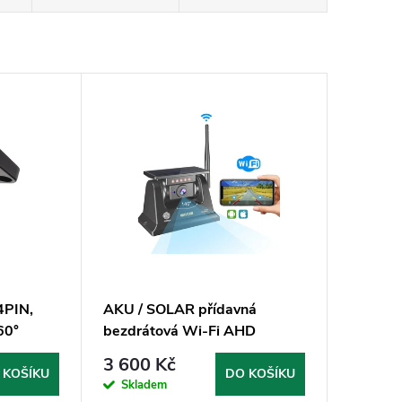
4PIN,
AKU / SOLAR přídavná
60°
bezdrátová Wi-Fi AHD
kamera s magnetem
3 600 Kč
 KOŠÍKU
DO KOŠÍKU
Skladem