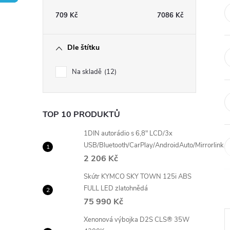
t
709
Kč
7086
Kč
r
Dle štítku
a
Na skladě
12
n
n
TOP 10 PRODUKTŮ
í
1DIN autorádio s 6,8" LCD/3x
USB/Bluetooth/CarPlay/AndroidAuto/Mirrorlink
2 206 Kč
p
Skútr KYMCO SKY TOWN 125i ABS
a
FULL LED zlatohnědá
75 990 Kč
n
Xenonová výbojka D2S CLS® 35W