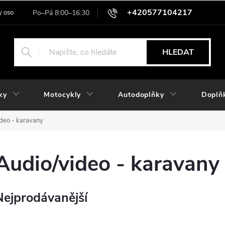
+420577104217
 osobních údajů
HLEDAT
ky
Motocykly
Autodoplňky
Doplň
deo - karavany
Audio/video - karavany
Nejprodávanější