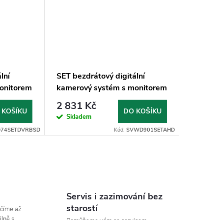
lní
SET bezdrátový digitální
onitorem
kamerový systém s monitorem
BSD
9" AHD na zrcátko
2 831 Kč
 KOŠÍKU
DO KOŠÍKU
Skladem
74SETDVRBSD
Kód:
SVWD901SETAHD
Servis i zazimování bez
starostí
číme až
lně s