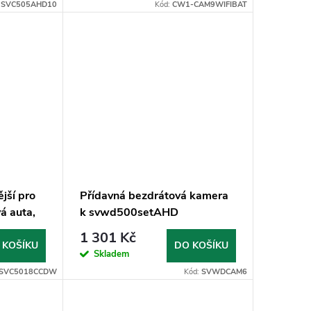
:
SVC505AHD10
Kód:
CW1-CAM9WIFIBAT
jší pro
Přídavná bezdrátová kamera
á auta,
k svwd500setAHD
1 301 Kč
 KOŠÍKU
DO KOŠÍKU
Skladem
SVC5018CCDW
Kód:
SVWDCAM6