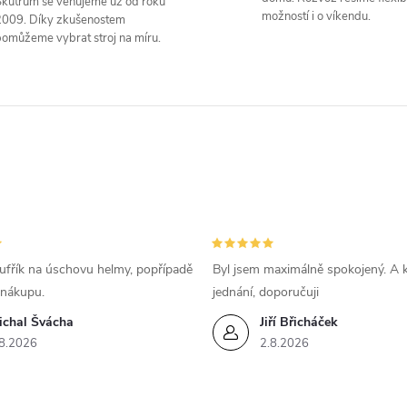
kútrům se věnujeme už od roku
á
možností i o víkendu.
2009. Díky zkušenostem
omůžeme vybrat stroj na míru.
d
a
c
p
v
ufřík na úschovu helmy, popřípadě
Byl jsem maximálně spokojený. A k
 nákupu.
jednání, doporučuji
k
ichal Švácha
Jiří Břicháček
y
8.2026
2.8.2026
v