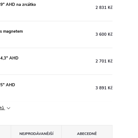
 9" AHD na zrcátko
2 831 Kč
 s magnetem
3 600 Kč
m 4,3" AHD
2 701 Kč
m 5" AHD
3 891 Kč
ktů
NEJPRODÁVANĚJŠÍ
ABECEDNĚ