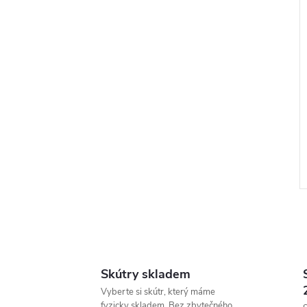
Skútry skladem
l
Vyberte si skútr, který máme
fyzicky skladem. Bez zbytečného