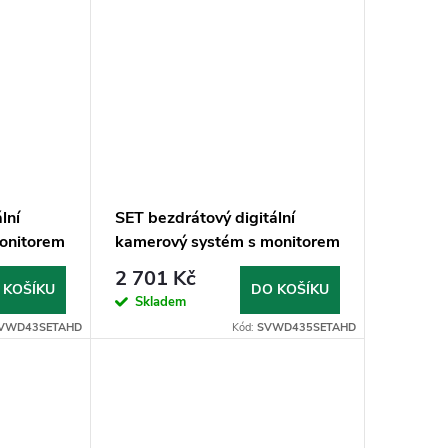
lní
SET bezdrátový digitální
onitorem
kamerový systém s monitorem
4,3" AHD
2 701 Kč
 KOŠÍKU
DO KOŠÍKU
Skladem
VWD43SETAHD
Kód:
SVWD435SETAHD