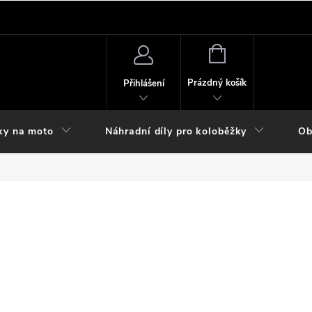
NÁKUPNÍ
KOŠÍK
Prázdný košík
Přihlášení
ky na moto
Náhradní díly pro koloběžky
Ob