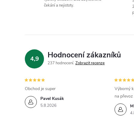
S
čekání a nejistoty.
p
í
Hodnocení zákazníků
4,9
237 hodnocení
Zobrazit recenze
r
Obchod je super
Výborný k
na převoz
Pavel Kusák
5.8.2026
M
4.