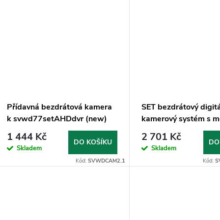
Přídavná bezdrátová kamera
SET bezdrátový digitá
k svwd77setAHDdvr (new)
kamerový systém s m
4,3" AHD
1 444 Kč
2 701 Kč
DO KOŠÍKU
DO
Skladem
Skladem
Kód:
SVWDCAM2.1
Kód:
S