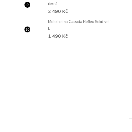
černá
2 490 Kč
Moto helma Cassida Reflex Solid vel.
L
1 490 Kč