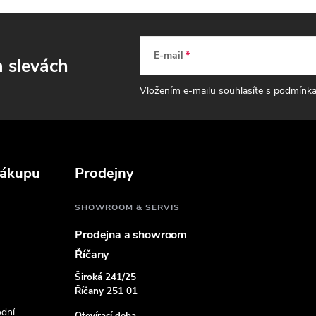
ý
p
E-mail
a slevách
s
Vložením e-mailu souhlasíte s
podmínka
u
nákupu
Prodejny
SHOWROOM & SERVIS
Prodejna a showroom
Říčany
Široká 241/25
Říčany 251 01
dní
Otevírací doba