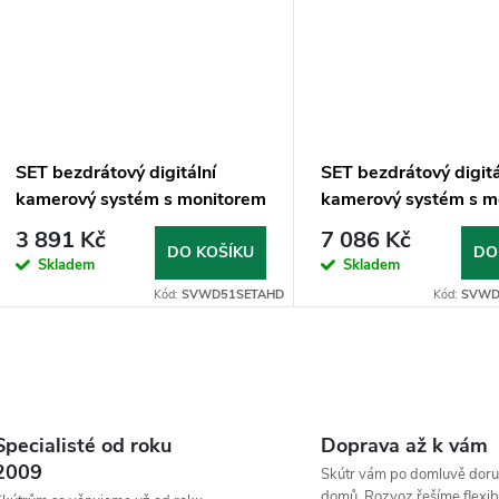
SET bezdrátový digitální
SET bezdrátový digitá
kamerový systém s monitorem
kamerový systém s m
5" AHD
7" AHD, 4CH, DVR, 
3 891 Kč
7 086 Kč
DO KOŠÍKU
DO
Skladem
Skladem
Kód:
SVWD51SETAHD
Kód:
SVWD
O
v
Specialisté od roku
Doprava až k vám
2009
Skútr vám po domluvě doru
domů. Rozvoz řešíme flexibi