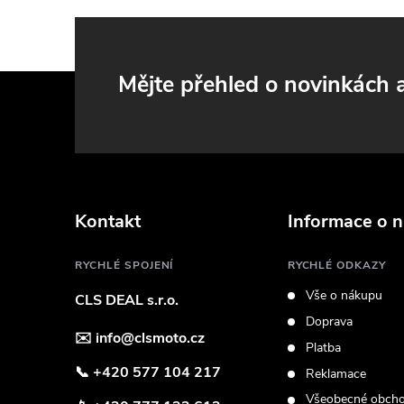
i
Z
Mějte přehled o novinkách
á
p
a
Kontakt
Informace o 
t
RYCHLÉ SPOJENÍ
RYCHLÉ ODKAZY
Vše o nákupu
CLS DEAL s.r.o.
í
Doprava
✉️
info@clsmoto.cz
Platba
📞
+420 577 104 217
Reklamace
Všeobecné obcho