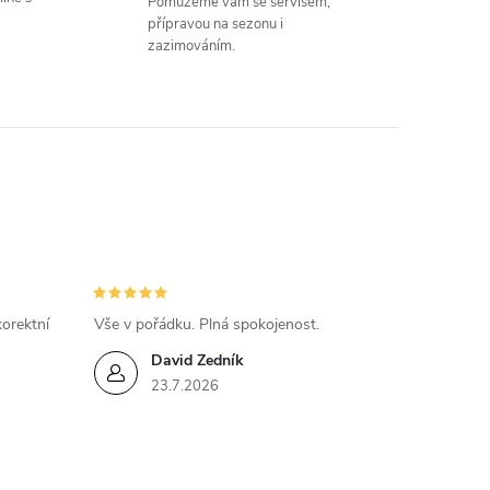
Pomůžeme vám se servisem,
přípravou na sezonu i
zazimováním.
orektní
Vše v pořádku. Plná spokojenost.
David Zedník
23.7.2026