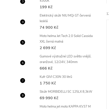
4300K
e
199 Kč
1
l
Elektrický skútr NIU MQi GT červená
lesklá
74 900 Kč
Moto helma Jet Tech 2.0 Solid Cassida
XXL černá matná
2 699 Kč
í
Gumové výstražné LED světlo vnější,
i
oranžové, 12/24V, 340mm
666 Kč
Kufr GIVI C30N 30 litrů
1 750 Kč
Skútr MORBIDELLI SC 125LX 8,3kW
69 990 Kč
Moto helma jet moto KAPPA KV37 M