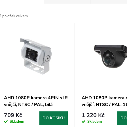
a
2
položek celkem
z
V
e
ý
n
p
p
s
r
p
AHD 1080P kamera 4PIN s IR
AHD 1080P kamera 
o
vnější, NTSC / PAL, bílá
vnější, NTSC / PAL, 1
r
709 Kč
1 220 Kč
d
DO KOŠÍKU
DO
Skladem
Skladem