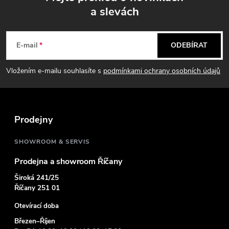
a slevách
Z
á
E-mail
ODEBÍRAT
p
Vložením e-mailu souhlasíte s
podmínkami ochrany osobních údajů
a
t
Prodejny
í
SHOWROOM & SERVIS
Prodejna a showroom Říčany
Široká 241/25
Říčany 251 01
Otevírací doba
Březen–Říjen