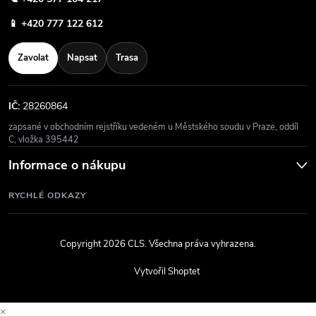
📱
+420 777 122 612
Zavolat
Napsat
Trasa
IČ:
28260864
zapsané v obchodním rejstříku vedeném u Městského soudu v Praze, oddíl
C, vložka 395442
Informace o nákupu
RYCHLÉ ODKAZY
Copyright 2026
CLS
. Všechna práva vyhrazena.
Vytvořil Shoptet
×