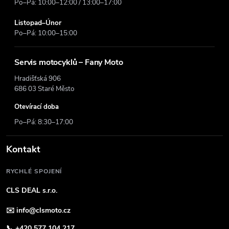
Po–Pá: 10:00–12:00 / 13:00–17:00
Listopad–Únor
Po–Pá: 10:00–15:00
Servis motocyklů – Fany Moto
Hradišťská 906
686 03 Staré Město
Otevírací doba
Po–Pá: 8:30–17:00
Kontakt
RYCHLÉ SPOJENÍ
CLS DEAL s.r.o.
✉️
info@clsmoto.cz
📞
+420 577 104 217