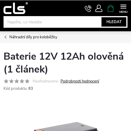
Přejít
NÁKUPNÍ
KOŠÍK
na
obsah
HLEDAT
Náhradní díly pro koloběžky
Baterie 12V 12Ah olověná
(1 článek)
Neohodnoceno
Podrobnosti hodnocení
Kód produktu:
83