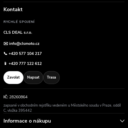
Kontakt
RYCHLÉ SPOJENÍ
CLS DEAL s.r.o.
✉️
info@clsmoto.cz
📞
+420 577 104 217
📱
+420 777 122 612
Zavolat
Napsat
Trasa
IČ:
28260864
zapsané v obchodním rejstříku vedeném u Městského soudu v Praze, oddíl
C, vložka 395442
Informace o nákupu