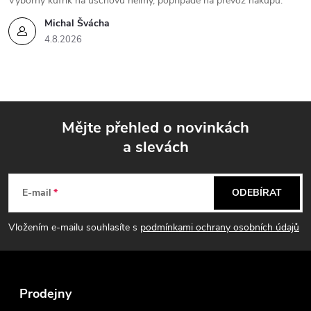
Výborný kufřík na úschovu helmy, popřípadě na převoz nákupu.
Michal Švácha
4.8.2026
Mějte přehled o novinkách
a slevách
Z
á
E-mail
ODEBÍRAT
p
Vložením e-mailu souhlasíte s
podmínkami ochrany osobních údajů
a
t
Prodejny