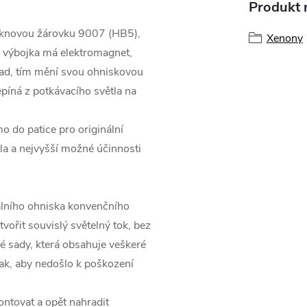
Produkt n
láknovou žárovku 9007 (HB5),
Xenony
vá výbojka má elektromagnet,
zad, tím mění svou ohniskovou
epíná z potkávacího světla na
 do patice pro originální
la a nejvyšší možné účinnosti
álního ohniska konvenčního
vořit souvislý světelný tok, bez
é sady, která obsahuje veškeré
ak, aby nedošlo k poškození
ntovat a opět nahradit