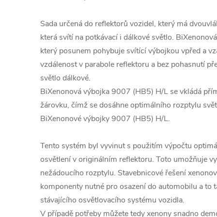
Sada určená do reflektorů vozidel, který má dvouv
která svítí na potkávací i dálkové světlo. BiXenono
který posunem pohybuje svítící výbojkou vpřed a v
vzdálenost v parabole reflektoru a bez pohasnutí př
světlo dálkové.
BiXenonová výbojka 9007 (HB5) H/L se vkládá přímo
žárovku, čímž se dosáhne optimálního rozptylu svět
BiXenonové výbojky 9007 (HB5) H/L.
Tento systém byl vyvinut s použitím výpočtu optim
osvětlení v originálním reflektoru. Toto umožňuje vyt
nežádoucího rozptylu. Stavebnicové řešení xenonov
komponenty nutné pro osazení do automobilu a to t
stávajícího osvětlovacího systému vozidla.
V případě potřeby můžete tedy xenony snadno demo