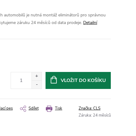
ch automobilů je nutná montáž eliminátorů pro správnou
ytujeme záruku 24 měsíců od data prodeje.
Detailní
VLOŽIT DO KOŠÍKU
dací pes
Sdílet
Tisk
Značka:
CLS
Záruka
:
24 měsíců