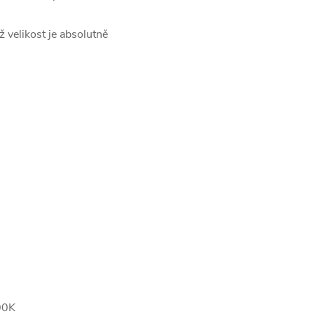
ž velikost je absolutně
00K