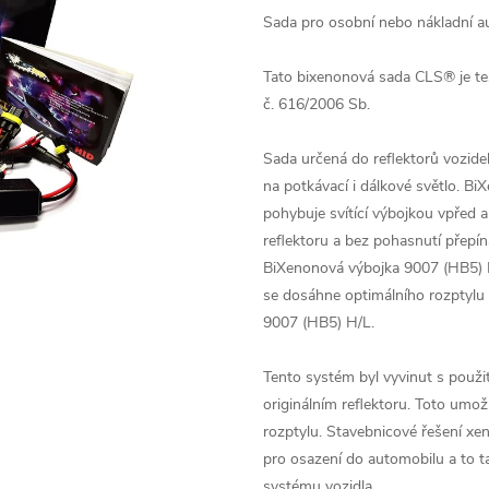
Sada pro osobní nebo nákladní aut
Tato bixenonová sada CLS® je te
č. 616/2006 Sb.
Sada určená do reflektorů vozide
na potkávací i dálkové světlo. 
pohybuje svítící výbojkou vpřed 
reflektoru a bez pohasnutí přepín
BiXenonová výbojka 9007 (HB5) H/
se dosáhne optimálního rozptylu 
9007 (HB5) H/L.
Tento systém byl vyvinut s použi
originálním reflektoru. Toto umož
rozptylu. Stavebnicové řešení x
pro osazení do automobilu a to t
systému vozidla.