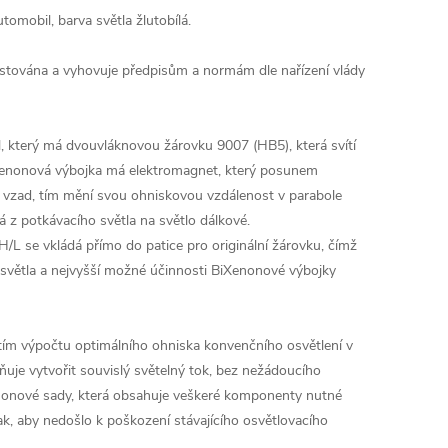
omobil, barva světla žlutobílá.
stována a vyhovuje předpisům a normám dle nařízení vlády
l, který má dvouvláknovou žárovku 9007 (HB5), která svítí
BiXenonová výbojka má elektromagnet, který posunem
a vzad, tím mění svou ohniskovou vzdálenost v parabole
á z potkávacího světla na světlo dálkové.
L se vkládá přímo do patice pro originální žárovku, čímž
světla a nejvyšší možné účinnosti BiXenonové výbojky
tím výpočtu optimálního ohniska konvenčního osvětlení v
ňuje vytvořit souvislý světelný tok, bez nežádoucího
enonové sady, která obsahuje veškeré komponenty nutné
ak, aby nedošlo k poškození stávajícího osvětlovacího