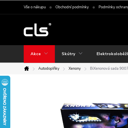
Přejít
Vše o nákupu
Obchodní podmínky
Podmínky ochrany
na
obsah
Akce
Skútry
Elektrokoloběž
Autodoplňky
Xenony
BiXenonová sada 900
Domů