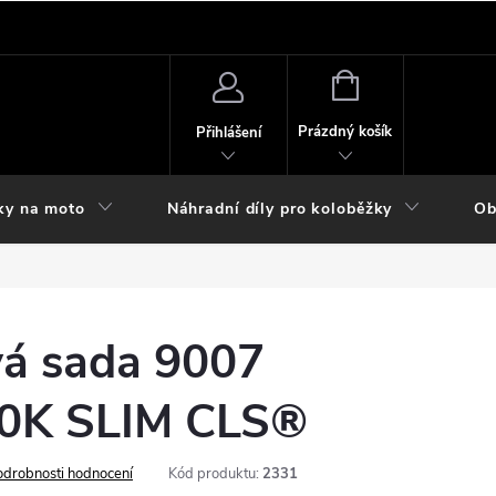
NÁKUPNÍ
KOŠÍK
Prázdný košík
Přihlášení
ky na moto
Náhradní díly pro koloběžky
Ob
á sada 9007
00K SLIM CLS®
odrobnosti hodnocení
Kód produktu:
2331