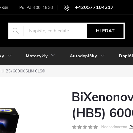
+420577104217
 osobních údajů
HLEDAT
ky
Motocykly
Autodoplňky
Doplň
7 (HB5) 6000K SLIM CLS®
BiXenonov
(HB5) 60
Neohodnoceno
P