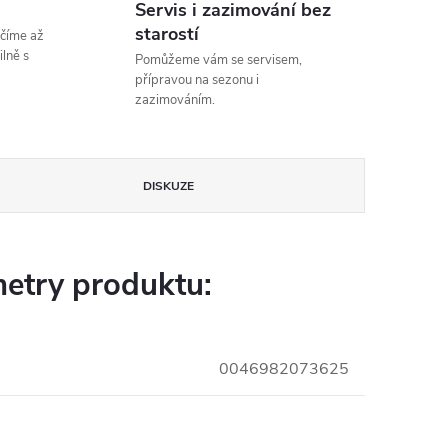
Servis i zazimování bez
starostí
číme až
lně s
Pomůžeme vám se servisem,
přípravou na sezonu i
zazimováním.
DISKUZE
etry produktu:
0046982073625