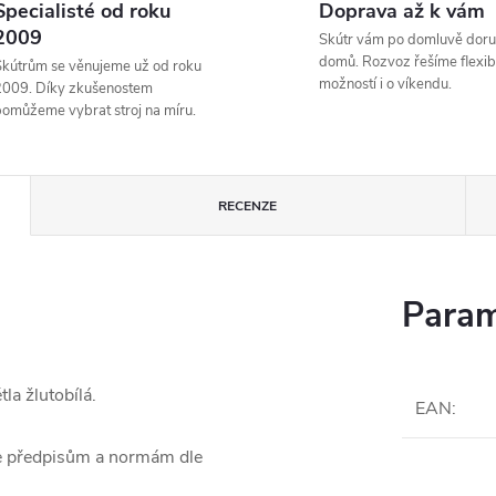
Specialisté od roku
Doprava až k vám
2009
Skútr vám po domluvě doru
domů. Rozvoz řešíme flexibi
kútrům se věnujeme už od roku
možností i o víkendu.
2009. Díky zkušenostem
omůžeme vybrat stroj na míru.
RECENZE
Param
la žlutobílá.
EAN
:
je předpisům a normám dle