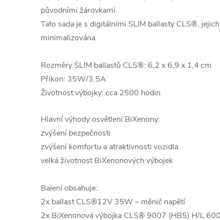
původními žárovkami.
Tato sada je s digitálními SLIM ballasty CLS®, jejich
minimalizována.
Rozměry SLIM ballastů CLS®: 6,2 x 6,9 x 1,4 cm
Příkon: 35W/3,5A
Životnost výbojky: cca 2500 hodin
Hlavní výhody osvětlení BiXenony:
zvýšení bezpečnosti
zvýšení komfortu a atraktivnosti vozidla
velká životnost BiXenonových výbojek
Balení obsahuje:
2x ballast CLS®12V 35W – měnič napětí
2x BiXenonová výbojka CLS® 9007 (HB5) H/L 60