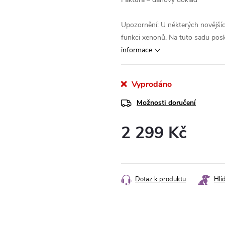
Upozornění: U některých novější
funkci xenonů.
Na tuto sadu posk
informace
Vyprodáno
Možnosti doručení
2 299 Kč
Měrná
cena:
Dotaz k produktu
Hlí