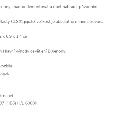
xenony snadno demontovat a opět nahradit původními
llasty CLS®, jejichž velikost je absolutně minimalizována.
 x 6,9 x 1,4 cm
n
Hlavní výhody osvětlení BiXenony:
vozidla
bojek
 napětí
07 (HB5) H/L 6000K