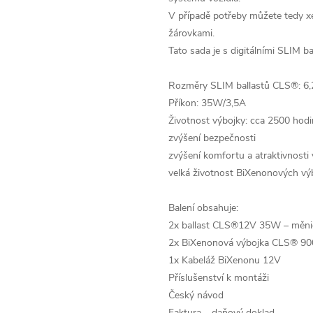
V případě potřeby můžete tedy 
žárovkami.
Tato sada je s digitálními SLIM ba
Rozměry SLIM ballastů CLS®: 6,2
Příkon: 35W/3,5A
Životnost výbojky: cca 2500 hodi
zvýšení bezpečnosti
zvýšení komfortu a atraktivnosti 
velká životnost BiXenonových vý
Balení obsahuje:
2x ballast CLS®12V 35W – měnič
2x BiXenonová výbojka CLS® 90
1x Kabeláž BiXenonu 12V
Příslušenství k montáži
Český návod
Faktura – daňový doklad