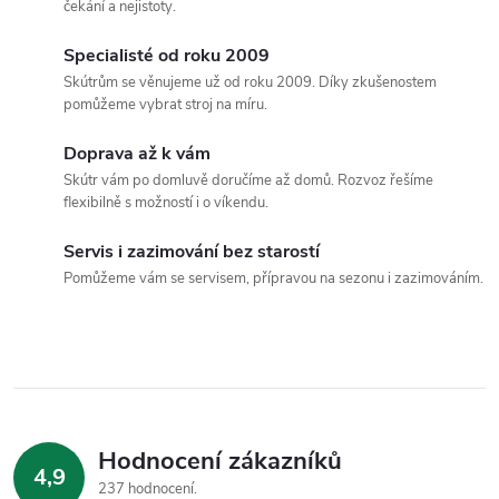
čekání a nejistoty.
k
c
o
Specialisté od roku 2009
í
v
Skútrům se věnujeme už od roku 2009. Díky zkušenostem
pomůžeme vybrat stroj na míru.
á
p
n
Doprava až k vám
r
í
Skútr vám po domluvě doručíme až domů. Rozvoz řešíme
flexibilně s možností i o víkendu.
v
k
Servis i zazimování bez starostí
Pomůžeme vám se servisem, přípravou na sezonu i zazimováním.
y
v
ý
p
Hodnocení zákazníků
i
4,9
237 hodnocení