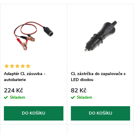
a
Nejlevnější
V
Nejdražší
z
ý
Nejprodávanější
e
p
Abecedně
n
i
í
s
p
Adaptér CL zásuvka -
CL zástrčka do zapalovače s
autobaterie
LED diodou
p
r
224 Kč
82 Kč
r
Skladem
Skladem
o
o
DO KOŠÍKU
DO KOŠÍKU
d
d