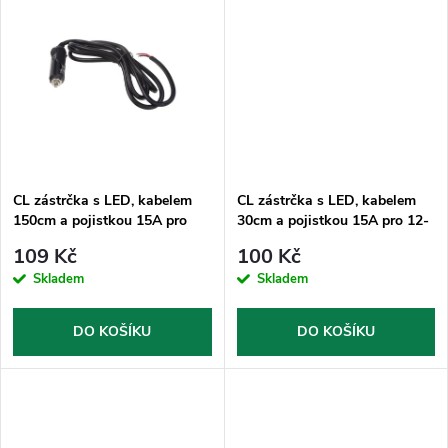
u
u
k
k
t
t
ů
ů
CL zástrčka s LED, kabelem
CL zástrčka s LED, kabelem
150cm a pojistkou 15A pro
30cm a pojistkou 15A pro 12-
12-24V
24V
109 Kč
100 Kč
Skladem
Skladem
DO KOŠÍKU
DO KOŠÍKU