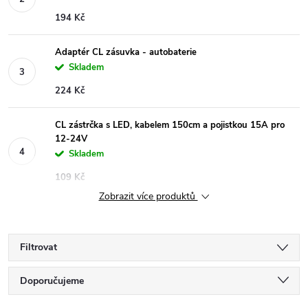
194 Kč
Adaptér CL zásuvka - autobaterie
Skladem
224 Kč
CL zástrčka s LED, kabelem 150cm a pojistkou 15A pro
12-24V
Skladem
109 Kč
Zobrazit více produktů
Filtrovat
Ř
Doporučujeme