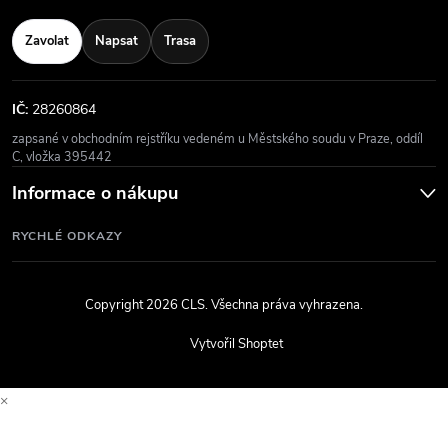
Zavolat
Napsat
Trasa
IČ:
28260864
zapsané v obchodním rejstříku vedeném u Městského soudu v Praze, oddíl
C, vložka 395442
Informace o nákupu
RYCHLÉ ODKAZY
Copyright 2026
CLS
. Všechna práva vyhrazena.
Vytvořil Shoptet
×