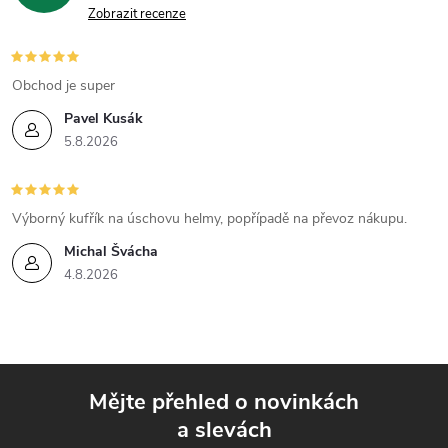
Zobrazit recenze
s
u
Obchod je super
Pavel Kusák
5.8.2026
Výborný kufřík na úschovu helmy, popřípadě na převoz nákupu.
Michal Švácha
4.8.2026
Mějte přehled o novinkách
a slevách
Z