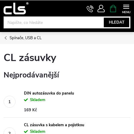
Přejít
NÁKUPNÍ
KOŠÍK
na
obsah
HLEDAT
Spínače, USB a CL
CL zásuvky
Nejprodávanější
DIN autozásuvka do panelu
Skladem
169 Kč
CL zásuvka s kabelem a pojistkou
Skladem