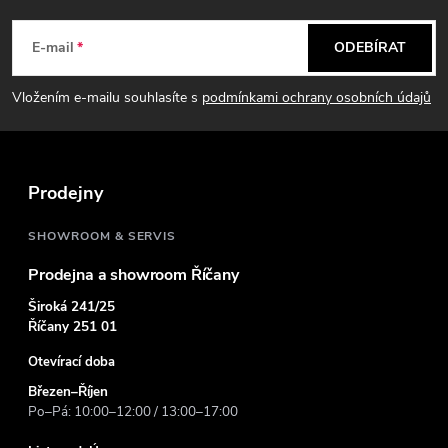
á
E-mail
ODEBÍRAT
p
Vložením e-mailu souhlasíte s
podmínkami ochrany osobních údajů
a
t
Prodejny
í
SHOWROOM & SERVIS
Prodejna a showroom Říčany
Široká 241/25
Říčany 251 01
Otevírací doba
Březen–Říjen
Po–Pá: 10:00–12:00 / 13:00–17:00