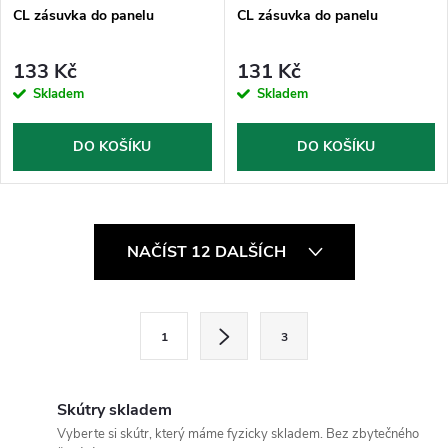
CL zásuvka do panelu
CL zásuvka do panelu
133 Kč
131 Kč
Skladem
Skladem
DO KOŠÍKU
DO KOŠÍKU
O
NAČÍST 12 DALŠÍCH
v
l
S
1
3
t
á
r
d
á
Skútry skladem
a
n
Vyberte si skútr, který máme fyzicky skladem. Bez zbytečného