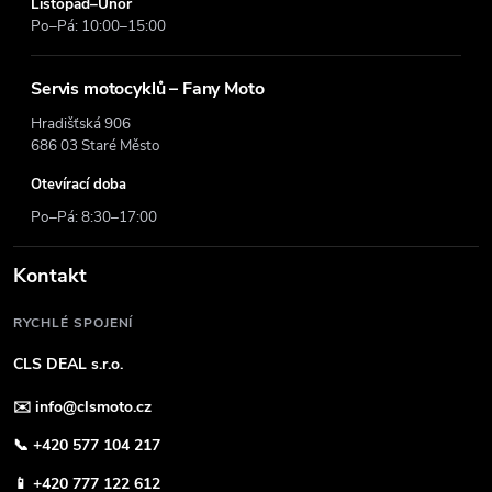
Listopad–Únor
Po–Pá: 10:00–15:00
Servis motocyklů – Fany Moto
Hradišťská 906
686 03 Staré Město
Otevírací doba
Po–Pá: 8:30–17:00
Kontakt
RYCHLÉ SPOJENÍ
CLS DEAL s.r.o.
✉️
info@clsmoto.cz
📞
+420 577 104 217
📱
+420 777 122 612