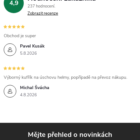
4,9
v
237 hodnocení
Zobrazit recenze
ý
p
Obchod je super
i
Pavel Kusák
5.8.2026
s
u
Výborný kufřík na úschovu helmy, popřípadě na převoz nákupu.
Michal Švácha
4.8.2026
Mějte přehled o novinkách