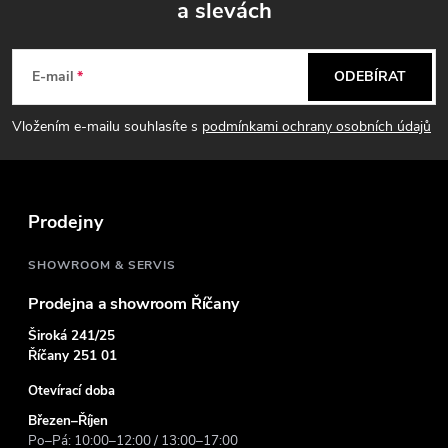
a slevách
Z
á
E-mail
ODEBÍRAT
p
Vložením e-mailu souhlasíte s
podmínkami ochrany osobních údajů
a
t
Prodejny
í
SHOWROOM & SERVIS
Prodejna a showroom Říčany
Široká 241/25
Říčany 251 01
Otevírací doba
Březen–Říjen
Po–Pá: 10:00–12:00 / 13:00–17:00