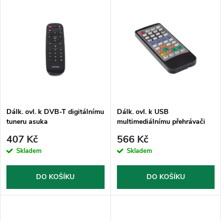
V
Nejdražší
z
ý
Nejprodávanější
e
p
Abecedně
n
i
í
s
p
Dálk. ovl. k DVB-T digitálnímu
Dálk. ovl. k USB
tuneru asuka
multimediálnímu přehrávači
p
80239
r
407 Kč
566 Kč
r
Skladem
Skladem
o
o
DO KOŠÍKU
DO KOŠÍKU
d
d
u