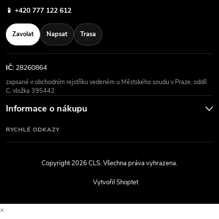
📱
+420 777 122 612
Zavolat
Napsat
Trasa
IČ:
28260864
zapsané v obchodním rejstříku vedeném u Městského soudu v Praze, oddíl
C, vložka 395442
Informace o nákupu
RYCHLÉ ODKAZY
Copyright 2026
CLS
. Všechna práva vyhrazena.
Vytvořil Shoptet
×