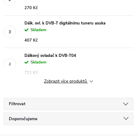
270 Kč
Dálk. ovl. k DVB-T digitálnímu tuneru asuka
Skladem
407 Kč
Dálkový ovladač k DVB-T04
Skladem
711 Kč
Zobrazit více produktů
Filtrovat
Ř
Doporučujeme
a
Nejlevnější