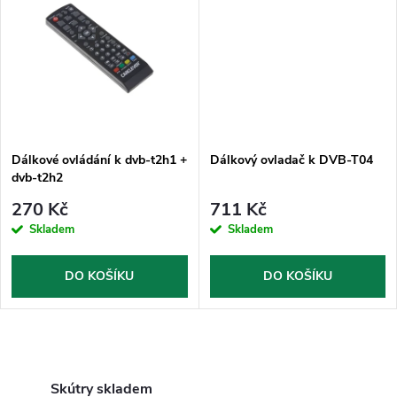
u
k
k
t
t
ů
ů
Dálkové ovládání k dvb-t2h1 +
Dálkový ovladač k DVB-T04
dvb-t2h2
270 Kč
711 Kč
Skladem
Skladem
DO KOŠÍKU
DO KOŠÍKU
O
Skútry skladem