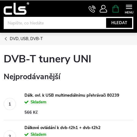
Přejít
NÁKUPNÍ
KOŠÍK
na
obsah
HLEDAT
DVD, USB, DVB-T
DVB-T tunery UNI
Nejprodávanější
Dálk. ovl. k USB multimediálnímu přehrávači 80239
Skladem
566 Kč
Dálkové ovládání k dvb-t2h1 + dvb-t2h2
Skladem