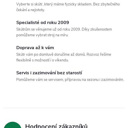
v
Vyberte si skútr, který máme fyzicky skladem. Bez zbytečného
l
čekání a nejistoty.
á
Specialisté od roku 2009
Skútrům se věnujeme už od roku 2009. Díky zkušenostem
d
pomůžeme vybrat stroj na míru.
a
Doprava až k vám
c
Skútr vám po domluvě doručíme až domů. Rozvoz řešíme
flexibilně s možností i o víkendu.
í
Servis i zazimování bez starostí
p
Pomůžeme vám se servisem, přípravou na sezonu i zazimováním.
r
v
k
y
Hodnocení zákazníků