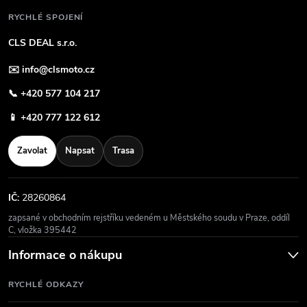
RYCHLÉ SPOJENÍ
CLS DEAL s.r.o.
✉️
info@clsmoto.cz
📞
+420 577 104 217
📱
+420 777 122 612
Zavolat
Napsat
Trasa
IČ:
28260864
zapsané v obchodním rejstříku vedeném u Městského soudu v Praze, oddíl
C, vložka 395442
Informace o nákupu
RYCHLÉ ODKAZY