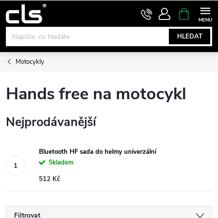
Přejít
NÁKUPNÍ
KOŠÍK
na
obsah
HLEDAT
Motocykly
Hands free na motocykl
Nejprodávanější
Bluetooth HF sada do helmy univerzální
Skladem
512 Kč
Filtrovat