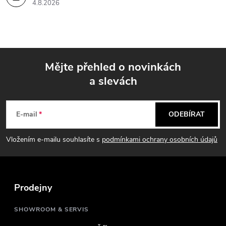
4.8.2026
Mějte přehled o novinkách
a slevách
Z
á
E-mail
ODEBÍRAT
p
Vložením e-mailu souhlasíte s
podmínkami ochrany osobních údajů
a
t
Prodejny
í
SHOWROOM & SERVIS