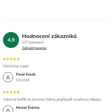
r
v
k
y
Hodnocení zákazníků
4,9
v
237 hodnocení
Zobrazit recenze
ý
p
Obchod je super
i
Pavel Kusák
5.8.2026
s
u
Výborný kufřík na úschovu helmy, popřípadě na převoz nákupu.
Michal Švácha