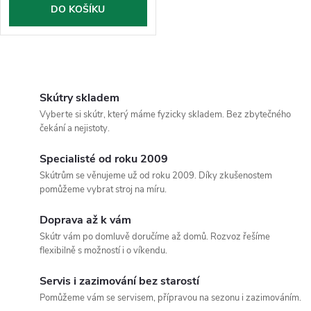
o
DO KOŠÍKU
d
d
u
O
u
k
v
Skútry skladem
k
Vyberte si skútr, který máme fyzicky skladem. Bez zbytečného
l
t
čekání a nejistoty.
t
á
Specialisté od roku 2009
ů
Skútrům se věnujeme už od roku 2009. Díky zkušenostem
ů
d
pomůžeme vybrat stroj na míru.
a
Doprava až k vám
c
Skútr vám po domluvě doručíme až domů. Rozvoz řešíme
flexibilně s možností i o víkendu.
í
Servis i zazimování bez starostí
p
Pomůžeme vám se servisem, přípravou na sezonu i zazimováním.