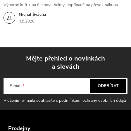
Výborný kufřík na úschovu helmy, popřípadě na převoz nákupu.
Michal Švácha
4.8.2026
Mějte přehled o novinkách
a slevách
Z
á
E-mail
ODEBÍRAT
p
Vložením e-mailu souhlasíte s
podmínkami ochrany osobních údajů
a
t
Prodejny