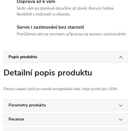
Doprava až k vám
Skútr vám po domluvě doručíme až domů. Rozvoz řešíme
flexibilně s možností i o víkendu.
Servis i zazimování bez starostí
Pomůžeme vám se servisem, přípravou na sezonu i zazimováním.
Popis produktu
Detailní popis produktu
Plastov
ý adaptér slou
ž
í pro montá
ž neorigin
álního rádia
. Stejné použití jako 10206.
Parametry produktu
Recenze