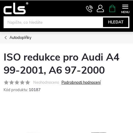
Přejít
NÁKUPNÍ
KOŠÍK
na
obsah
HLEDAT
Autodoplňky
ISO redukce pro Audi A4
99-2001, A6 97-2000
Neohodnoceno
Podrobnosti hodnocení
Kód produktu:
10187