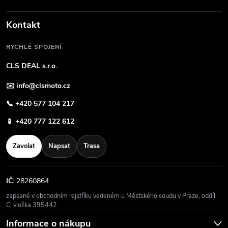
Kontakt
RYCHLÉ SPOJENÍ
CLS DEAL s.r.o.
✉️
info@clsmoto.cz
📞
+420 577 104 217
📱
+420 777 122 612
Zavolat
Napsat
Trasa
IČ:
28260864
zapsané v obchodním rejstříku vedeném u Městského soudu v Praze, oddíl
C, vložka 395442
Informace o nákupu