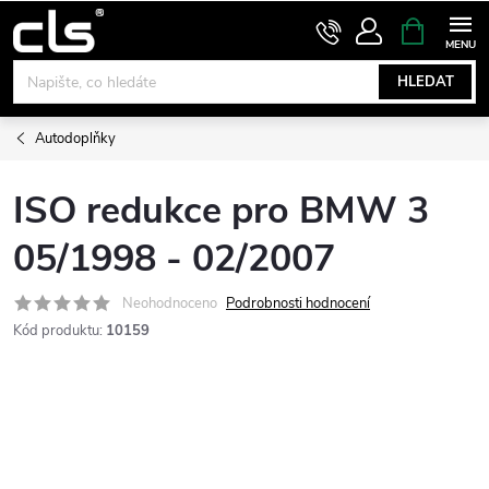
Přejít
NÁKUPNÍ
KOŠÍK
na
obsah
HLEDAT
Autodoplňky
ISO redukce pro BMW 3
05/1998 - 02/2007
Neohodnoceno
Podrobnosti hodnocení
Kód produktu:
10159