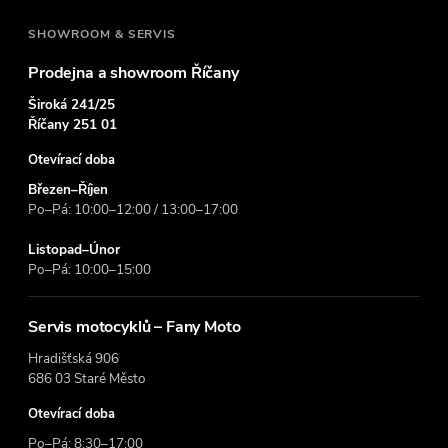
í
SHOWROOM & SERVIS
Prodejna a showroom Říčany
Široká 241/25
Říčany 251 01
Otevírací doba
Březen–Říjen
Po–Pá: 10:00–12:00 / 13:00–17:00
Listopad–Únor
Po–Pá: 10:00–15:00
Servis motocyklů – Fany Moto
Hradišťská 906
686 03 Staré Město
Otevírací doba
Po–Pá: 8:30–17:00