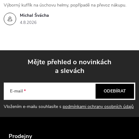
Výborný kufřík na úschovu helmy, popřípadě na převoz nákupu.
Michal Švácha
4.8.2026
Mějte přehled o novinkách
a slevách
Z
á
E-mail
ODEBÍRAT
p
Vložením e-mailu souhlasíte s
podmínkami ochrany osobních údajů
a
t
Prodejny