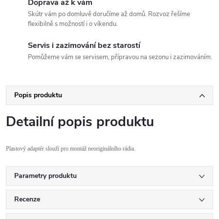
Doprava až k vám
Skútr vám po domluvě doručíme až domů. Rozvoz řešíme
flexibilně s možností i o víkendu.
Servis i zazimování bez starostí
Pomůžeme vám se servisem, přípravou na sezonu i zazimováním.
Popis produktu
Detailní popis produktu
Plastov
ý adaptér slou
ž
í pro montá
ž neorigin
álního rádia
.
Parametry produktu
Recenze