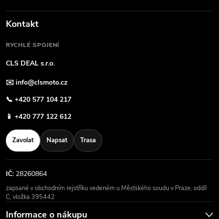
Kontakt
RYCHLÉ SPOJENÍ
CLS DEAL s.r.o.
✉️
info@clsmoto.cz
📞
+420 577 104 217
📱
+420 777 122 612
Zavolat
Napsat
Trasa
IČ:
28260864
zapsané v obchodním rejstříku vedeném u Městského soudu v Praze, oddíl
C, vložka 395442
Informace o nákupu