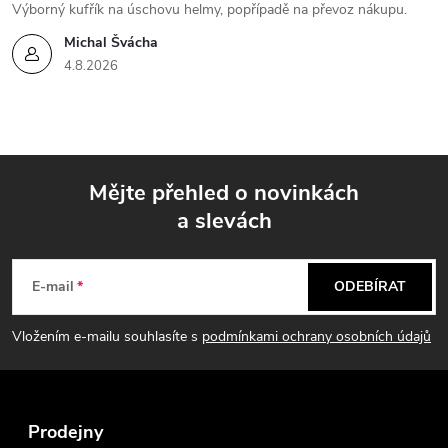
Výborný kufřík na úschovu helmy, popřípadě na převoz nákupu.
Michal Švácha
4.8.2026
Mějte přehled o novinkách
a slevách
Z
á
E-mail
ODEBÍRAT
p
Vložením e-mailu souhlasíte s
podmínkami ochrany osobních údajů
a
t
Prodejny