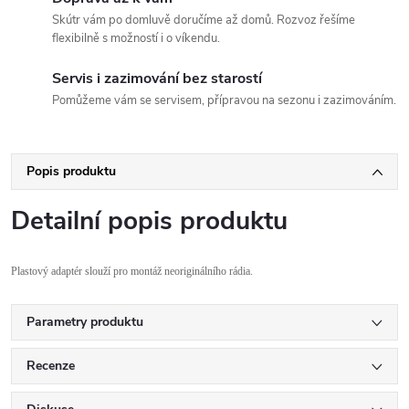
Skútr vám po domluvě doručíme až domů. Rozvoz řešíme
flexibilně s možností i o víkendu.
Servis i zazimování bez starostí
Pomůžeme vám se servisem, přípravou na sezonu i zazimováním.
Popis produktu
Detailní popis produktu
Plastov
ý adaptér slou
ž
í pro montá
ž neorigin
álního rádia
.
Parametry produktu
Recenze