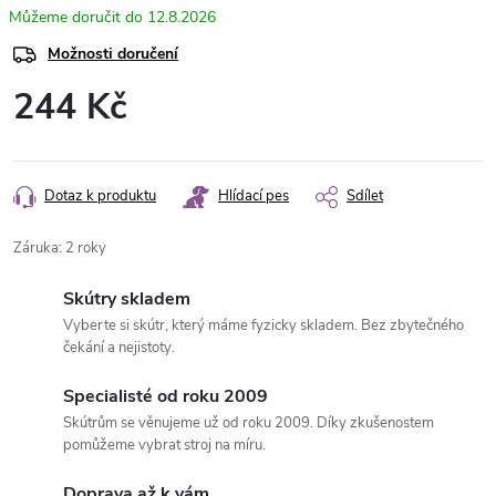
12.8.2026
Možnosti doručení
244 Kč
Měrná
cena:
Dotaz k produktu
Hlídací pes
Sdílet
Záruka
:
2 roky
Skútry skladem
Vyberte si skútr, který máme fyzicky skladem. Bez zbytečného
čekání a nejistoty.
Specialisté od roku 2009
Skútrům se věnujeme už od roku 2009. Díky zkušenostem
pomůžeme vybrat stroj na míru.
Doprava až k vám