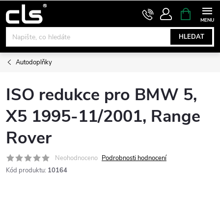
Přejít
NÁKUPNÍ
KOŠÍK
na
obsah
HLEDAT
Autodoplňky
ISO redukce pro BMW 5,
X5 1995-11/2001, Range
Rover
Neohodnoceno
Podrobnosti hodnocení
Kód produktu:
10164