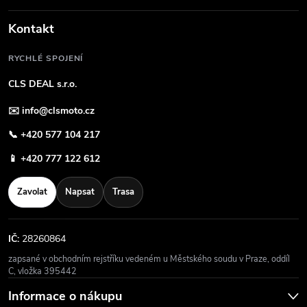
Kontakt
RYCHLÉ SPOJENÍ
CLS DEAL s.r.o.
✉️
info@clsmoto.cz
📞
+420 577 104 217
📱
+420 777 122 612
Zavolat
Napsat
Trasa
IČ:
28260864
zapsané v obchodním rejstříku vedeném u Městského soudu v Praze, oddíl
C, vložka 395442
Informace o nákupu