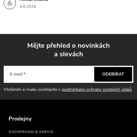
4.8.2026
Mějte přehled o novinkách
a slevách
Z
á
E-mail
ODEBÍRAT
p
Vložením e-mailu souhlasíte s
podmínkami ochrany osobních údajů
a
t
Prodejny
í
SHOWROOM & SERVIS