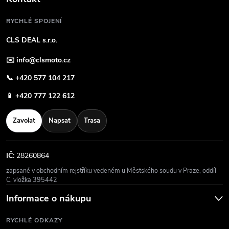
RYCHLÉ SPOJENÍ
CLS DEAL s.r.o.
✉️
info@clsmoto.cz
📞
+420 577 104 217
📱
+420 777 122 612
Zavolat
Napsat
Trasa
IČ:
28260864
zapsané v obchodním rejstříku vedeném u Městského soudu v Praze, oddíl
C, vložka 395442
Informace o nákupu
RYCHLÉ ODKAZY