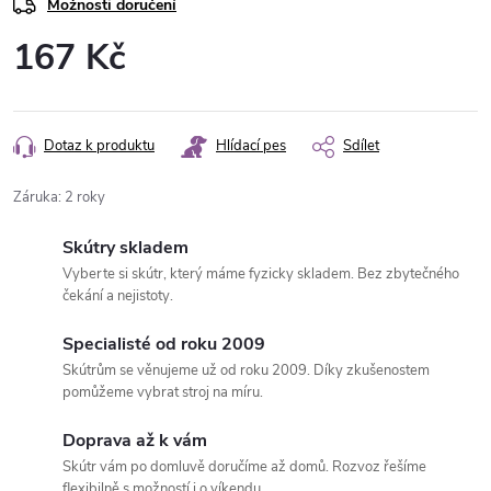
Možnosti doručení
167 Kč
Měrná
cena:
Dotaz k produktu
Hlídací pes
Sdílet
Záruka
:
2 roky
Skútry skladem
Vyberte si skútr, který máme fyzicky skladem. Bez zbytečného
čekání a nejistoty.
Specialisté od roku 2009
Skútrům se věnujeme už od roku 2009. Díky zkušenostem
pomůžeme vybrat stroj na míru.
Doprava až k vám
Skútr vám po domluvě doručíme až domů. Rozvoz řešíme
flexibilně s možností i o víkendu.