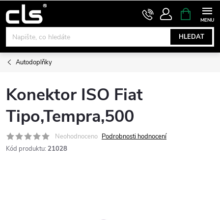
Přejít
NÁKUPNÍ
KOŠÍK
na
obsah
HLEDAT
Autodoplňky
Konektor ISO Fiat
Tipo,Tempra,500
Neohodnoceno
Podrobnosti hodnocení
Kód produktu:
21028