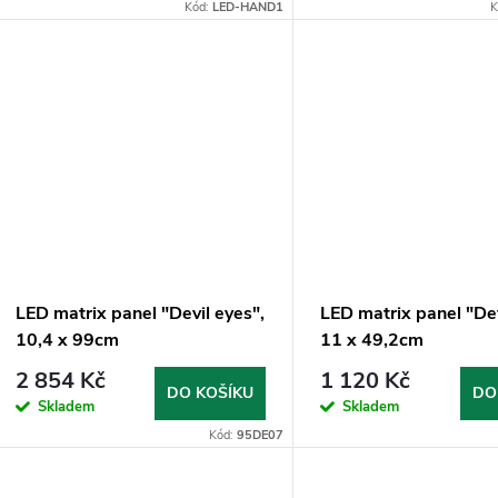
o
Kód:
LED-HAND1
K
u
d
k
u
t
k
ů
t
ů
LED matrix panel "Devil eyes",
LED matrix panel "Dev
10,4 x 99cm
11 x 49,2cm
2 854 Kč
1 120 Kč
DO KOŠÍKU
DO
Skladem
Skladem
Kód:
95DE07