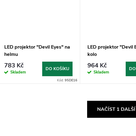
LED projektor "Devil Eyes" na
LED projektor "Devil 
helmu
kolo
783 Kč
964 Kč
DO KOŠÍKU
DO
Skladem
Skladem
Kód:
95DE16
O
NAČÍST 1 DALŠ
v