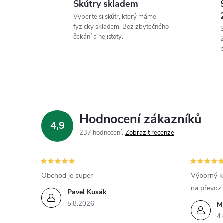
Skútry skladem
Vyberte si skútr, který máme
fyzicky skladem. Bez zbytečného
S
čekání a nejistoty.
p
í
Hodnocení zákazníků
4,9
r
237 hodnocení
Zobrazit recenze
Obchod je super
Výborný k
na převoz
Pavel Kusák
5.8.2026
M
4.