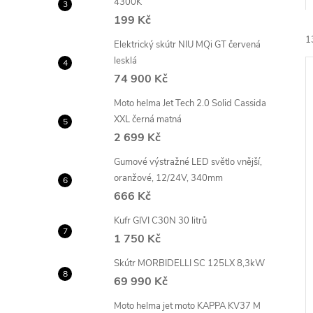
4300K
e
199 Kč
1
l
Elektrický skútr NIU MQi GT červená
lesklá
74 900 Kč
Moto helma Jet Tech 2.0 Solid Cassida
XXL černá matná
2 699 Kč
í
Gumové výstražné LED světlo vnější,
i
oranžové, 12/24V, 340mm
666 Kč
Kufr GIVI C30N 30 litrů
1 750 Kč
Skútr MORBIDELLI SC 125LX 8,3kW
69 990 Kč
Moto helma jet moto KAPPA KV37 M