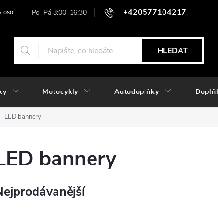
+420577104217
 osobních údajů
HLEDAT
ky
Motocykly
Autodoplňky
Doplň
LED bannery
LED bannery
Nejprodávanější