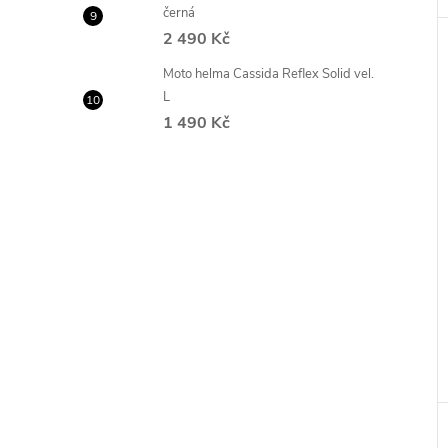
černá
2 490 Kč
Moto helma Cassida Reflex Solid vel.
L
1 490 Kč