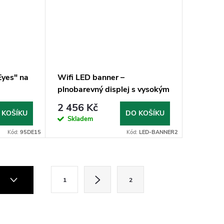
Eyes" na
Wifi LED banner –
plnobarevný displej s vysokým
jasem 21,5 cm x 19,5 cm
2 456 Kč
 KOŠÍKU
DO KOŠÍKU
Skladem
Kód:
95DE15
Kód:
LED-BANNER2
S
Í
1
2
t
r
á