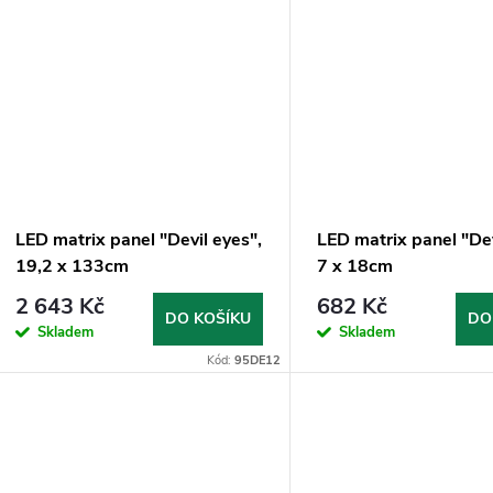
LED matrix panel "Devil eyes",
LED matrix panel "Dev
19,2 x 133cm
7 x 18cm
2 643 Kč
682 Kč
DO KOŠÍKU
DO
Skladem
Skladem
Kód:
95DE12