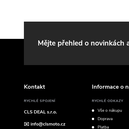
i
Z
Mějte přehled o novinkách
á
p
a
Kontakt
Informace o 
t
RYCHLÉ SPOJENÍ
RYCHLÉ ODKAZY
Vše o nákupu
CLS DEAL s.r.o.
í
Doprava
✉️
info@clsmoto.cz
Platba