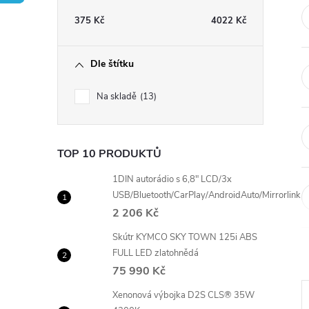
t
375
Kč
4022
Kč
r
Dle štítku
a
Na skladě
13
n
n
TOP 10 PRODUKTŮ
í
1DIN autorádio s 6,8" LCD/3x
USB/Bluetooth/CarPlay/AndroidAuto/Mirrorlink
2 206 Kč
p
Skútr KYMCO SKY TOWN 125i ABS
a
FULL LED zlatohnědá
75 990 Kč
n
Xenonová výbojka D2S CLS® 35W