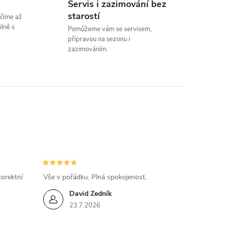
Servis i zazimování bez
n
starostí
číme až
k
lně s
Pomůžeme vám se servisem,
přípravou na sezonu i
o
zazimováním.
v
á
n
í
orektní
Vše v pořádku. Plná spokojenost.
David Zedník
23.7.2026