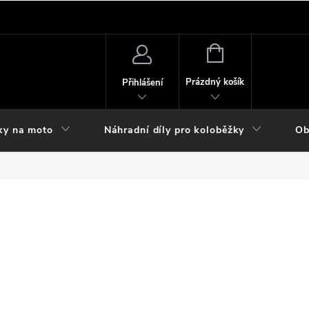
NÁKUPNÍ
KOŠÍK
Prázdný košík
Přihlášení
ky na moto
Náhradní díly pro koloběžky
Ob