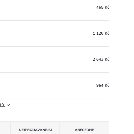
465 Kč
1 120 Kč
2 643 Kč
964 Kč
ktů
NEJPRODÁVANĚJŠÍ
ABECEDNĚ