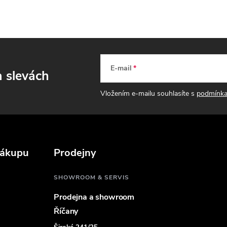
ý
p
s
E-mail
a slevách
u
Vložením e-mailu souhlasíte s
podmínka
nákupu
Prodejny
SHOWROOM & SERVIS
Prodejna a showroom
Říčany