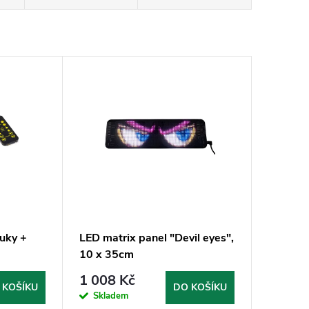
ruky +
LED matrix panel "Devil eyes",
10 x 35cm
1 008 Kč
 KOŠÍKU
DO KOŠÍKU
Skladem