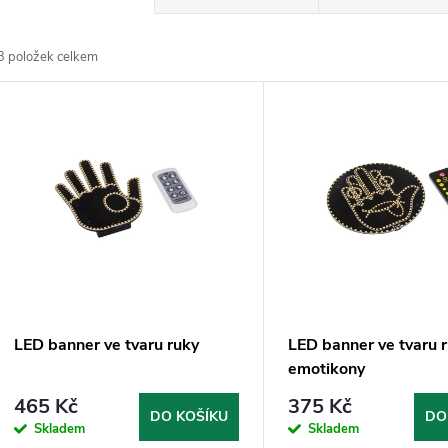
a
3
položek celkem
z
V
e
ý
n
p
p
s
r
p
LED banner ve tvaru ruky
LED banner ve tvaru 
o
emotikony
r
465 Kč
375 Kč
d
DO KOŠÍKU
DO
Skladem
Skladem