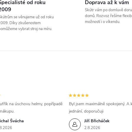
Specialisté od roku
Doprava až k vám
á
2009
Skútr vám po domluvě doru
d
domů. Rozvoz řešíme flexibi
kútrům se věnujeme už od roku
možností i o víkendu.
2009. Díky zkušenostem
a
omůžeme vybrat stroj na míru.
c
p
v
k
ufřík na úschovu helmy, popřípadě
Byl jsem maximálně spokojený. A k
y
 nákupu.
jednání, doporučuji
ichal Švácha
Jiří Břicháček
v
8.2026
2.8.2026