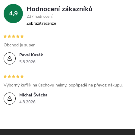
p
Hodnocení zákazníků
i
4,9
237 hodnocení
Zobrazit recenze
s
u
Obchod je super
Pavel Kusák
5.8.2026
Výborný kufřík na úschovu helmy, popřípadě na převoz nákupu.
Michal Švácha
4.8.2026