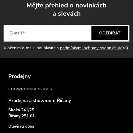
Mějte přehled o novinkách
a slevách
Z
á
E-mail
ODEBÍRAT
p
Vložením e-mailu souhlasíte s
podmínkami ochrany osobních údajů
a
t
Prodejny
í
SHOWROOM & SERVIS
Prodejna a showroom Říčany
Široká 241/25
Říčany 251 01
Otevírací doba