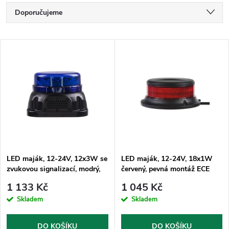
Ř
Doporučujeme
a
Nejlevnější
V
Nejdražší
z
ý
Nejprodávanější
e
p
Abecedně
n
i
í
s
p
LED maják, 12-24V, 12x3W se
LED maják, 12-24V, 18x1W
zvukovou signalizací, modrý,
červený, pevná montáž ECE
p
fix
R10
r
1 133 Kč
1 045 Kč
r
Skladem
Skladem
o
DO KOŠÍKU
DO KOŠÍKU