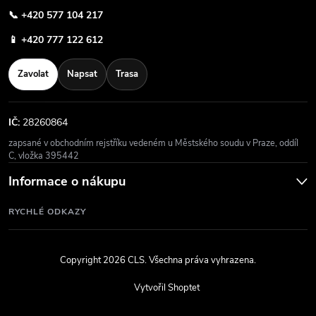
📞
+420 577 104 217
📱
+420 777 122 612
Zavolat
Napsat
Trasa
IČ:
28260864
zapsané v obchodním rejstříku vedeném u Městského soudu v Praze, oddíl
C, vložka 395442
Informace o nákupu
RYCHLÉ ODKAZY
Copyright 2026
CLS
. Všechna práva vyhrazena.
Vytvořil Shoptet