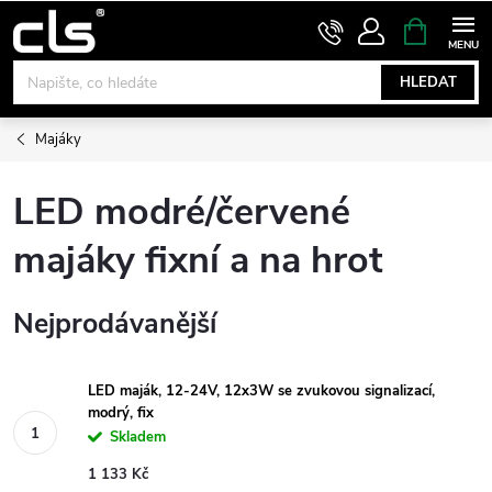
Přejít
NÁKUPNÍ
KOŠÍK
na
obsah
HLEDAT
Majáky
LED modré/červené
majáky fixní a na hrot
Nejprodávanější
LED maják, 12-24V, 12x3W se zvukovou signalizací,
modrý, fix
Skladem
1 133 Kč