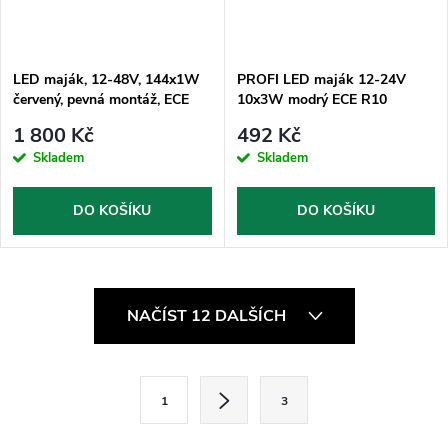
LED maják, 12-48V, 144x1W
PROFI LED maják 12-24V
červený, pevná montáž, ECE
10x3W modrý ECE R10
R10
121x90mm
1 800 Kč
492 Kč
Skladem
Skladem
DO KOŠÍKU
DO KOŠÍKU
O
NAČÍST 12 DALŠÍCH
v
l
S
1
3
t
á
r