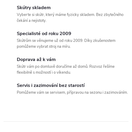
d
á
Skútry skladem
a
n
Vyberte si skútr, který máme fyzicky skladem. Bez zbytečného
čekání a nejistoty.
k
c
o
Specialisté od roku 2009
í
v
Skútrům se věnujeme už od roku 2009. Díky zkušenostem
pomůžeme vybrat stroj na míru.
á
p
n
Doprava až k vám
r
í
Skútr vám po domluvě doručíme až domů. Rozvoz řešíme
flexibilně s možností i o víkendu.
v
k
Servis i zazimování bez starostí
Pomůžeme vám se servisem, přípravou na sezonu i zazimováním.
y
v
ý