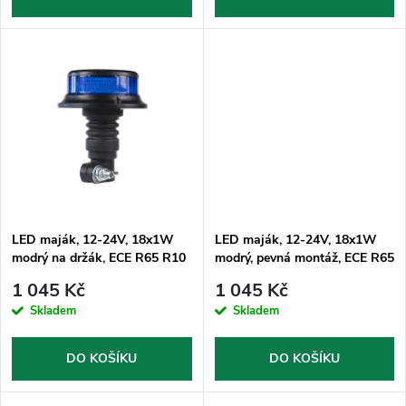
o
d
d
u
u
k
k
t
t
ů
ů
LED maják, 12-24V, 18x1W
LED maják, 12-24V, 18x1W
modrý na držák, ECE R65 R10
modrý, pevná montáž, ECE R65
R10
1 045 Kč
1 045 Kč
Skladem
Skladem
DO KOŠÍKU
DO KOŠÍKU