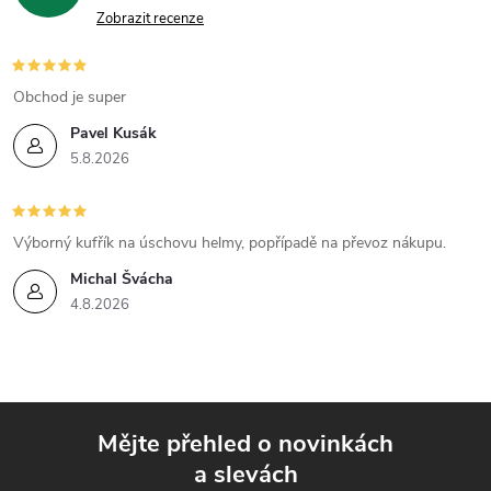
v
Zobrazit recenze
ý
p
Obchod je super
i
Pavel Kusák
5.8.2026
s
u
Výborný kufřík na úschovu helmy, popřípadě na převoz nákupu.
Michal Švácha
4.8.2026
Mějte přehled o novinkách
a slevách