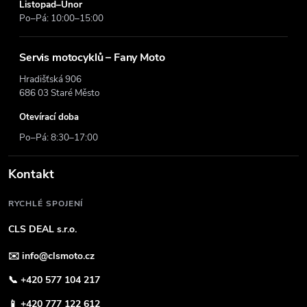
Listopad–Únor
Po–Pá: 10:00–15:00
Servis motocyklů – Fany Moto
Hradišťská 906
686 03 Staré Město
Otevírací doba
Po–Pá: 8:30–17:00
Kontakt
RYCHLÉ SPOJENÍ
CLS DEAL s.r.o.
✉️
info@clsmoto.cz
📞
+420 577 104 217
📱
+420 777 122 612