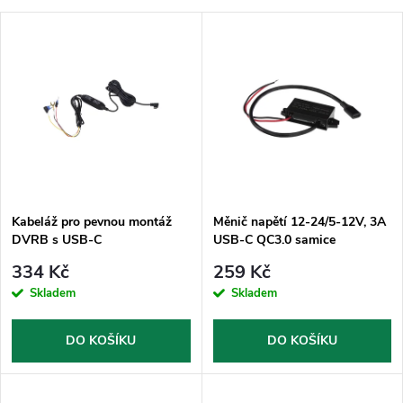
a
Nejlevnější
V
Nejdražší
z
ý
Nejprodávanější
e
p
Abecedně
n
i
í
s
p
Kabeláž pro pevnou montáž
Měnič napětí 12-24/5-12V, 3A
DVRB s USB-C
USB-C QC3.0 samice
p
r
334 Kč
259 Kč
r
Skladem
Skladem
o
o
DO KOŠÍKU
DO KOŠÍKU
d
d