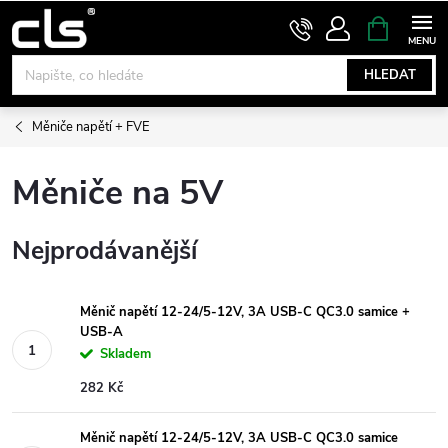
Přejít
NÁKUPNÍ
KOŠÍK
na
obsah
HLEDAT
Měniče napětí + FVE
Měniče na 5V
Nejprodávanější
Měnič napětí 12-24/5-12V, 3A USB-C QC3.0 samice +
USB-A
Skladem
282 Kč
Měnič napětí 12-24/5-12V, 3A USB-C QC3.0 samice