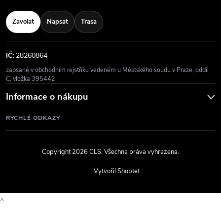
Zavolat
Napsat
Trasa
IČ:
28260864
zapsané v obchodním rejstříku vedeném u Městského soudu v Praze, oddíl
C, vložka 395442
Informace o nákupu
RYCHLÉ ODKAZY
Copyright 2026
CLS
. Všechna práva vyhrazena.
Vytvořil Shoptet
×