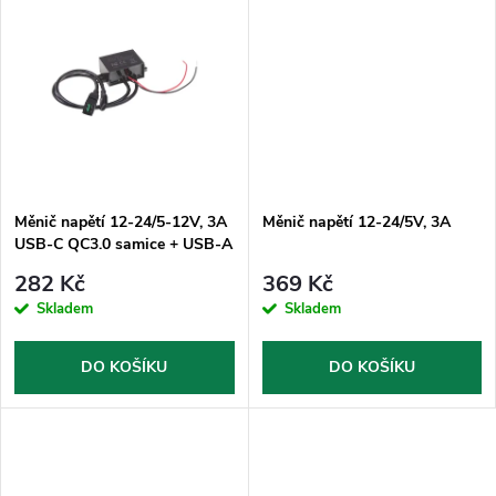
u
u
k
k
t
t
ů
ů
Měnič napětí 12-24/5-12V, 3A
Měnič napětí 12-24/5V, 3A
USB-C QC3.0 samice + USB-A
282 Kč
369 Kč
Skladem
Skladem
DO KOŠÍKU
DO KOŠÍKU