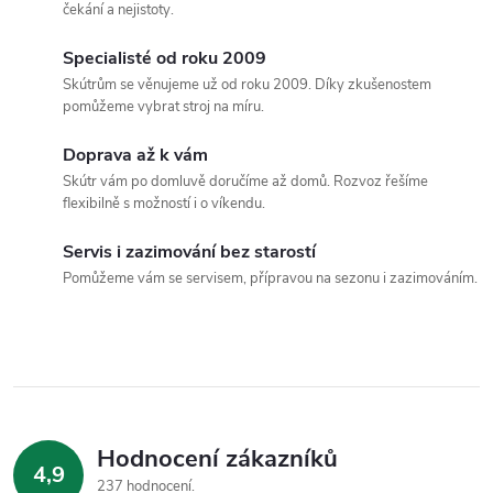
l
čekání a nejistoty.
á
Specialisté od roku 2009
Skútrům se věnujeme už od roku 2009. Díky zkušenostem
d
pomůžeme vybrat stroj na míru.
a
Doprava až k vám
c
Skútr vám po domluvě doručíme až domů. Rozvoz řešíme
flexibilně s možností i o víkendu.
í
Servis i zazimování bez starostí
p
Pomůžeme vám se servisem, přípravou na sezonu i zazimováním.
r
v
k
y
Hodnocení zákazníků
4,9
237 hodnocení