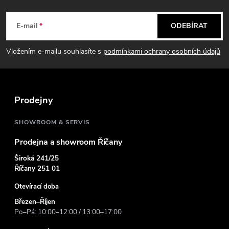
Z
á
E-mail
ODEBÍRAT
p
Vložením e-mailu souhlasíte s
podmínkami ochrany osobních údajů
a
t
Prodejny
í
SHOWROOM & SERVIS
Prodejna a showroom Říčany
Široká 241/25
Říčany 251 01
Otevírací doba
Březen–Říjen
Po–Pá: 10:00–12:00 / 13:00–17:00