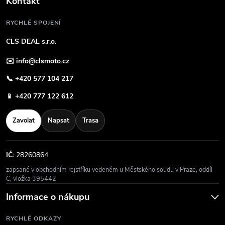
Kontakt
RYCHLÉ SPOJENÍ
CLS DEAL s.r.o.
✉️
info@clsmoto.cz
📞
+420 577 104 217
📱
+420 777 122 612
Zavolat
Napsat
Trasa
IČ:
28260864
zapsané v obchodním rejstříku vedeném u Městského soudu v Praze, oddíl
C, vložka 395442
Informace o nákupu
RYCHLÉ ODKAZY