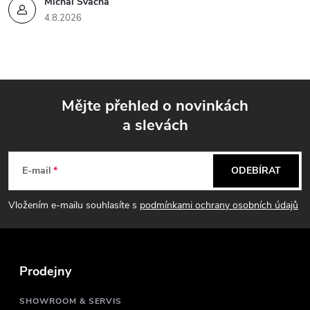
Michal Švácha
4.8.2026
Mějte přehled o novinkách
a slevách
Z
á
E-mail
ODEBÍRAT
p
Vložením e-mailu souhlasíte s
podmínkami ochrany osobních údajů
a
t
Prodejny
SHOWROOM & SERVIS