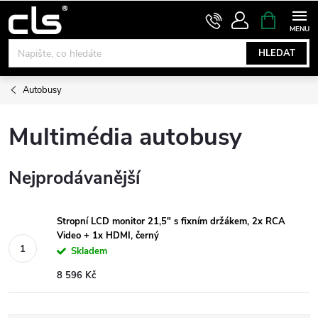
Přejít
NÁKUPNÍ
KOŠÍK
na
obsah
HLEDAT
Autobusy
Multimédia autobusy
Nejprodávanější
Stropní LCD monitor 21,5" s fixním držákem, 2x RCA
Video + 1x HDMI, černý
Skladem
8 596 Kč