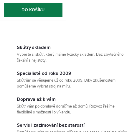
o
o
DO KOŠÍKU
d
d
u
O
u
k
v
Skútry skladem
k
Vyberte si skútr, který máme fyzicky skladem. Bez zbytečného
l
t
čekání a nejistoty.
t
á
Specialisté od roku 2009
ů
Skútrům se věnujeme už od roku 2009. Díky zkušenostem
ů
d
pomůžeme vybrat stroj na míru.
a
Doprava až k vám
c
Skútr vám po domluvě doručíme až domů. Rozvoz řešíme
flexibilně s možností i o víkendu.
í
Servis i zazimování bez starostí