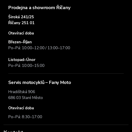
í
Prodejna a showroom Říčany
Široká 241/25
Říčany 251 01
Otevírací doba
Březen–Říjen
Po–Pá: 10:00–12:00 / 13:00–17:00
Listopad–Únor
Po–Pá: 10:00–15:00
Servis motocyklů – Fany Moto
Hradišťská 906
686 03 Staré Město
Otevírací doba
Po–Pá: 8:30–17:00