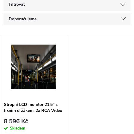
Filtrovat
Ř
Doporučujeme
a
Nejlevnější
V
Nejdražší
z
ý
Nejprodávanější
e
p
Abecedně
n
i
í
s
p
Stropní LCD monitor 21,5" s
fixním držákem, 2x RCA Video
p
+ 1x HDMI, černý
r
8 596 Kč
r
Skladem