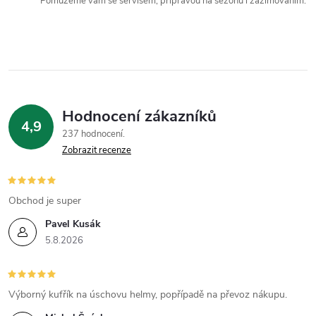
p
Pomůžeme vám se servisem, přípravou na sezonu i zazimováním.
r
v
k
y
Hodnocení zákazníků
4,9
v
237 hodnocení
Zobrazit recenze
ý
p
Obchod je super
i
Pavel Kusák
5.8.2026
s
u
Výborný kufřík na úschovu helmy, popřípadě na převoz nákupu.