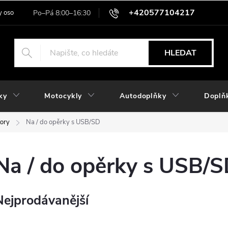
+420577104217
 osobních údajů
HLEDAT
ky
Motocykly
Autodoplňky
Doplň
tory
Na / do opěrky s USB/SD
Na / do opěrky s USB/
Nejprodávanější