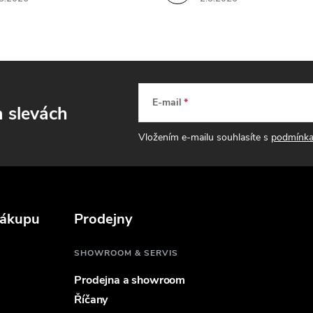
y
v
ý
p
E-mail
a slevách
s
Vložením e-mailu souhlasíte s
podmínka
u
nákupu
Prodejny
SHOWROOM & SERVIS
Prodejna a showroom
Říčany