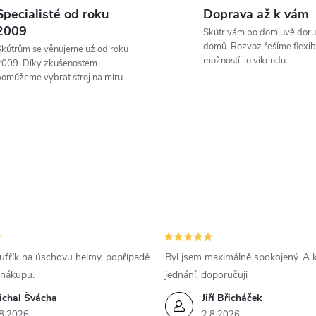
v
Specialisté od roku
Doprava až k vám
2009
Skútr vám po domluvě doru
domů. Rozvoz řešíme flexibi
kútrům se věnujeme už od roku
á
možností i o víkendu.
2009. Díky zkušenostem
omůžeme vybrat stroj na míru.
d
a
c
p
v
ufřík na úschovu helmy, popřípadě
Byl jsem maximálně spokojený. A k
 nákupu.
jednání, doporučuji
k
ichal Švácha
Jiří Břicháček
8.2026
2.8.2026