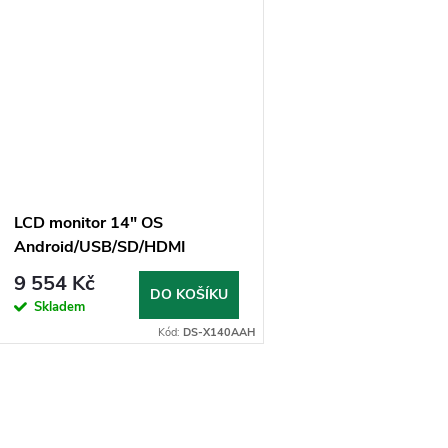
LCD monitor 14" OS
Android/USB/SD/HDMI
in/out/Bluetooth s držákem na
9 554 Kč
opěrku
DO KOŠÍKU
Skladem
Kód:
DS-X140AAH
O