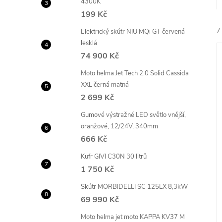
4300K
e
199 Kč
l
7
Elektrický skútr NIU MQi GT červená
lesklá
74 900 Kč
Moto helma Jet Tech 2.0 Solid Cassida
XXL černá matná
2 699 Kč
í
Gumové výstražné LED světlo vnější,
i
oranžové, 12/24V, 340mm
666 Kč
Kufr GIVI C30N 30 litrů
1 750 Kč
Skútr MORBIDELLI SC 125LX 8,3kW
69 990 Kč
Moto helma jet moto KAPPA KV37 M