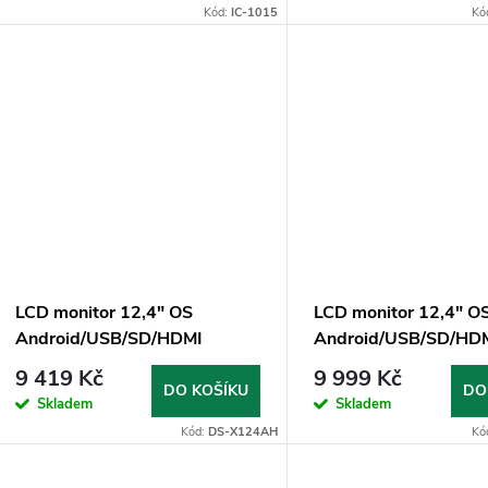
o
Kód:
IC-1015
Kó
u
d
k
u
t
k
ů
t
ů
LCD monitor 12,4" OS
LCD monitor 12,4" O
Android/USB/SD/HDMI
Android/USB/SD/HD
in/out/Bluetooth s držákem na
in/out/Bluetooth s d
9 419 Kč
9 999 Kč
opěrku
opěrku
DO KOŠÍKU
DO
Skladem
Skladem
Kód:
DS-X124AH
Kó