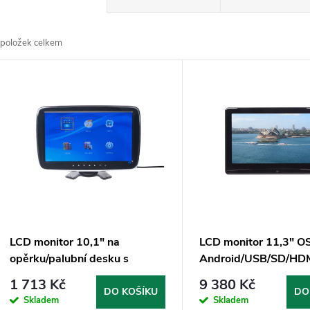
a
položek celkem
z
V
e
ý
n
p
p
s
r
p
LCD monitor 10,1" na
LCD monitor 11,3" O
o
opěrku/palubní desku s
Android/USB/SD/HDM
r
microSD/USB/FM modulátor
s držákem pro Merce
1 713 Kč
9 380 Kč
d
Benz
DO KOŠÍKU
DO
Skladem
Skladem