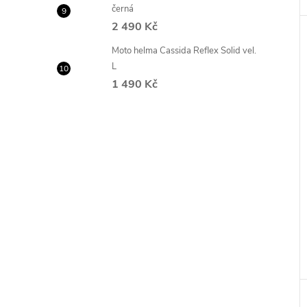
černá
2 490 Kč
Moto helma Cassida Reflex Solid vel.
L
1 490 Kč