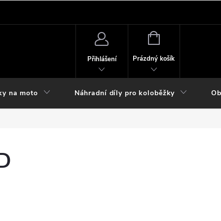
NÁKUPNÍ
KOŠÍK
Prázdný košík
Přihlášení
ky na moto
Náhradní díly pro koloběžky
Ob
SD