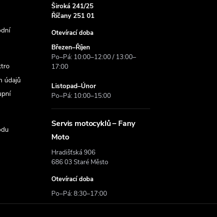
Široká 241/25
Říčany 251 01
dní
Otevírací doba
Březen–Říjen
Po–Pá: 10:00–12:00 / 13:00–
ktro
17:00
h údajů
Listopad–Únor
upní
Po–Pá: 10:00–15:00
Servis motocyklů – Fany
odu
Moto
Hradišťská 906
686 03 Staré Město
Otevírací doba
Po–Pá: 8:30–17:00