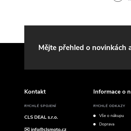
i
Z
Mějte přehled o novinkách
á
p
a
Kontakt
Informace o 
t
RYCHLÉ SPOJENÍ
RYCHLÉ ODKAZY
Vše o nákupu
CLS DEAL s.r.o.
í
Doprava
✉️
info@clsmoto.cz