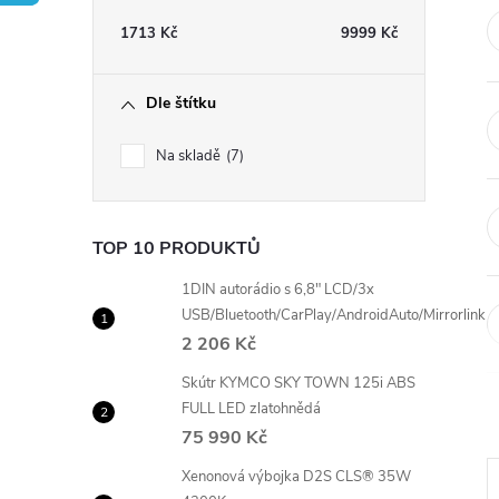
t
1713
Kč
9999
Kč
r
Dle štítku
a
Na skladě
7
n
n
TOP 10 PRODUKTŮ
í
1DIN autorádio s 6,8" LCD/3x
USB/Bluetooth/CarPlay/AndroidAuto/Mirrorlink
2 206 Kč
p
Skútr KYMCO SKY TOWN 125i ABS
a
FULL LED zlatohnědá
75 990 Kč
n
Xenonová výbojka D2S CLS® 35W