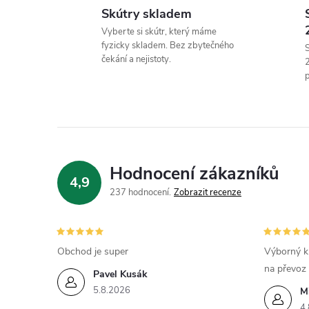
Skútry skladem
l
Vyberte si skútr, který máme
fyzicky skladem. Bez zbytečného
S
čekání a nejistoty.
p
í
Hodnocení zákazníků
4,9
237 hodnocení
Zobrazit recenze
r
Obchod je super
Výborný k
na převoz
Pavel Kusák
5.8.2026
M
4.