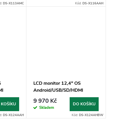
d:
DS-X113AMC
Kód:
DS-X116AAH
S
LCD monitor 12,4" OS
MI
Android/USB/SD/HDMI
ržákem na
in/out/Bluetooth s držákem
9 970 Kč
pro BMW X5/X6/X7
 KOŠÍKU
DO KOŠÍKU
Skladem
d:
DS-X124AAH
Kód:
DS-X124AHBW