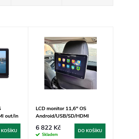
S
LCD monitor 11,6" OS
I out/in
Android/USB/SD/HDMI
des-
in/out/Bluetooth s držákem na
6 822 Kč
opěrku
 KOŠÍKU
DO KOŠÍKU
Skladem