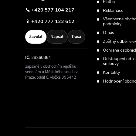
Platba
📞
+420 577 104 217
Reklamace
Všeobecné obcho
📱
+420 777 122 612
podmínky
O nás
Zavolat
Napsat
Trasa
Zpětný odběr ele
Ochrana osobníc
IČ:
28260864
Odstoupení od k
smlouvy
zapsané v obchodním rejstříku
vedeném u Městského soudu v
Kontakty
Praze, oddíl C, vložka 395442
Hodnocení obch