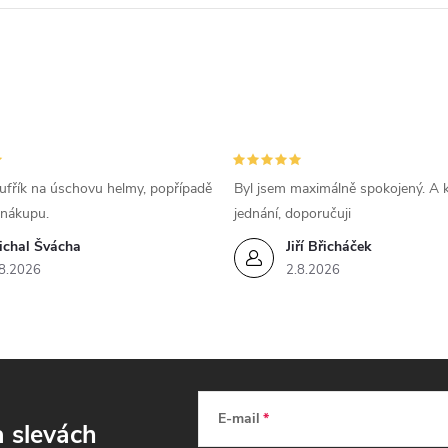
ufřík na úschovu helmy, popřípadě
Byl jsem maximálně spokojený. A k
 nákupu.
jednání, doporučuji
ichal Švácha
Jiří Břicháček
8.2026
2.8.2026
E-mail
a slevách