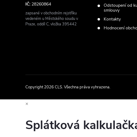
IČ:
28260864
Odstoupení od k
smlouvy
zapsané v obchodním rejstříku
vedeném u Městského soudu v
Kontakty
Praze, oddíl C, vložka 395442
Hodnocení obch
Copyright 2026
CLS
. Všechna práva vyhrazena.
×
Splátková kalkulač