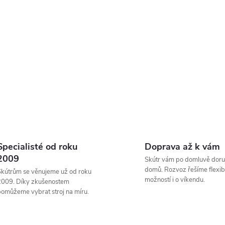
Specialisté od roku
Doprava až k vám
2009
Skútr vám po domluvě doru
domů. Rozvoz řešíme flexibi
kútrům se věnujeme už od roku
možností i o víkendu.
2009. Díky zkušenostem
omůžeme vybrat stroj na míru.