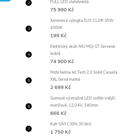
FULL LED zlatohnědá
t
75 990 Kč
r
Xenonová výbojka D2S CLS® 35W
4300K
a
199 Kč
Elektrický skútr NIU MQi GT červená
n
lesklá
74 900 Kč
n
Moto helma Jet Tech 2.0 Solid Cassida
í
XXL černá matná
2 699 Kč
p
Gumové výstražné LED světlo vnější,
oranžové, 12/24V, 340mm
a
666 Kč
Kufr GIVI C30N 30 litrů
n
1 750 Kč