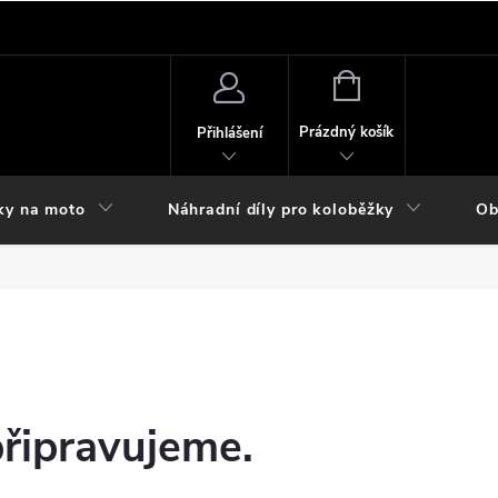
NÁKUPNÍ
KOŠÍK
Prázdný košík
Přihlášení
ky na moto
Náhradní díly pro koloběžky
Ob
připravujeme.