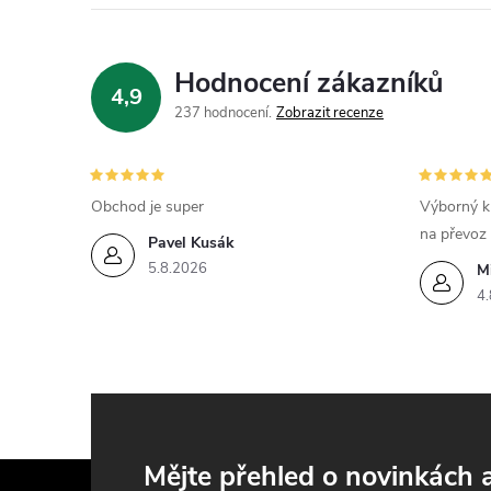
Hodnocení zákazníků
4,9
237 hodnocení
Zobrazit recenze
Obchod je super
Výborný k
na převoz
Pavel Kusák
5.8.2026
M
4.
Z
Mějte přehled o novinkách