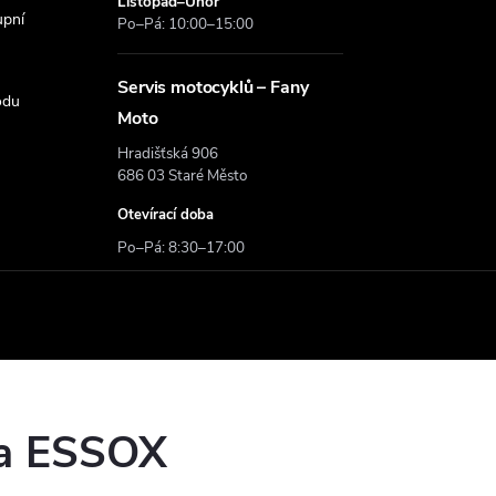
Listopad–Únor
upní
Po–Pá: 10:00–15:00
Servis motocyklů – Fany
odu
Moto
Hradišťská 906
686 03 Staré Město
Otevírací doba
Po–Pá: 8:30–17:00
ka ESSOX