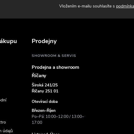
Vložením e-mailu souhlasíte s
podmínka
nákupu
Prodejny
SHOWROOM & SERVIS
Prodejna a showroom
Říčany
Široká 241/25
Říčany 251 01
dní
Otevírací doba
Březen–Říjen
Po–Pá: 10:00–12:00 / 13:00–
ktro
17:00
h údajů