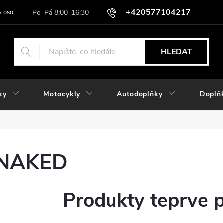
+420577104217
 osobních údajů
HLEDAT
ky
Motocykly
Autodoplňky
Doplň
NAKED
Produkty teprve 