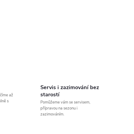
Servis i zazimování bez
starostí
číme až
lně s
Pomůžeme vám se servisem,
přípravou na sezonu i
zazimováním.