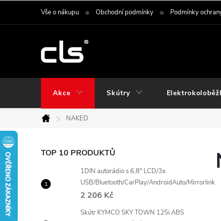
Přejít
Vše o nákupu
Obchodní podmínky
Podmínky ochrany
na
obsah
Akce
Skútry
Elektrokoloběž
NAKED
Domů
P
TOP 10 PRODUKTŮ
1DIN autorádio s 6,8" LCD/3x
o
USB/Bluetooth/CarPlay/AndroidAuto/Mirrorlink
2 206 Kč
s
Skútr KYMCO SKY TOWN 125i ABS