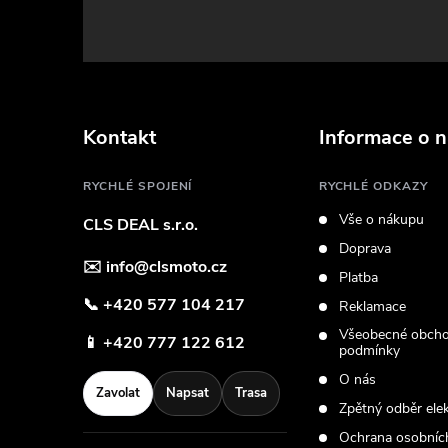
á
p
a
Kontakt
Informace o 
t
RYCHLÉ SPOJENÍ
RYCHLÉ ODKAZY
Vše o nákupu
CLS DEAL s.r.o.
í
Doprava
✉️
info@clsmoto.cz
Platba
📞
+420 577 104 217
Reklamace
Všeobecné obcho
📱
+420 777 122 612
podmínky
O nás
Zavolat
Napsat
Trasa
Zpětný odběr ele
Ochrana osobníc