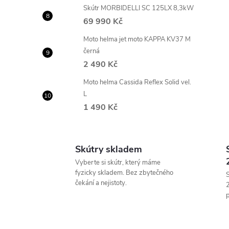
e
Skútr MORBIDELLI SC 125LX 8,3kW
69 990 Kč
l
Moto helma jet moto KAPPA KV37 M
černá
2 490 Kč
Moto helma Cassida Reflex Solid vel.
L
1 490 Kč
Skútry skladem
Vyberte si skútr, který máme
fyzicky skladem. Bez zbytečného
S
čekání a nejistoty.
p