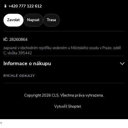
📱
+420 777 122 612
Zavolat
Napsat
Trasa
IČ:
28260864
zapsané v obchodním rejstříku vedeném u Městského soudu v Praze, oddíl
C, vložka 395442
Informace o nákupu
RYCHLÉ ODKAZY
Copyright 2026
CLS
. Všechna práva vyhrazena.
Vytvořil Shoptet
×