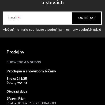
a slevách
Z
á
E-mail
ODEBÍRAT
p
Vložením e-mailu souhlasíte s
podmínkami ochrany osobních údajů
a
t
Prodejny
í
SHOWROOM & SERVIS
Prodejna a showroom Říčany
Široká 241/25
Říčany 251 01
Otevírací doba
Březen–Říjen
Po–Pá: 10:00–12:00 / 13:00–17:00