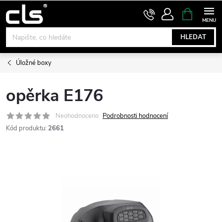
Přejít
NÁKUPNÍ
KOŠÍK
na
obsah
HLEDAT
Úložné boxy
opěrka E176
Neohodnoceno
Podrobnosti hodnocení
Kód produktu:
2661