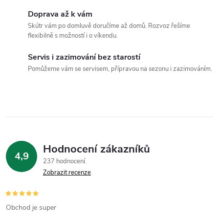
a
Doprava až k vám
c
Skútr vám po domluvě doručíme až domů. Rozvoz řešíme
flexibilně s možností i o víkendu.
í
Servis i zazimování bez starostí
p
Pomůžeme vám se servisem, přípravou na sezonu i zazimováním.
r
v
k
y
Hodnocení zákazníků
4,9
v
237 hodnocení
Zobrazit recenze
ý
p
Obchod je super