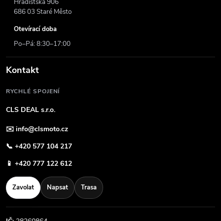
Hradišťská 906
686 03 Staré Město
Otevírací doba
Po–Pá: 8:30–17:00
Kontakt
RYCHLÉ SPOJENÍ
CLS DEAL s.r.o.
✉️
info@clsmoto.cz
📞
+420 577 104 217
📱
+420 777 122 612
Zavolat
Napsat
Trasa