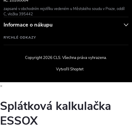
IČ:
28260864
zapsané v obchodním rejstříku vedeném u Městského soudu v Praze, oddíl
C, vložka 395442
Informace o nákupu
RYCHLÉ ODKAZY
Copyright 2026
CLS
. Všechna práva vyhrazena.
Vytvořil Shoptet
×
Splátková kalkulačka
ESSOX