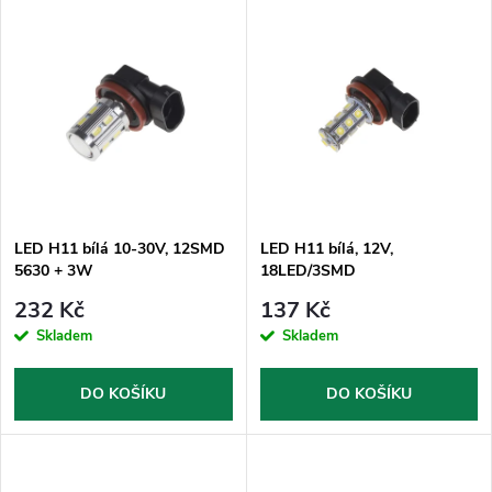
V
Nejdražší
z
ý
Nejprodávanější
e
p
Abecedně
n
i
í
s
p
LED H11 bílá 10-30V, 12SMD
LED H11 bílá, 12V,
5630 + 3W
18LED/3SMD
p
r
232 Kč
137 Kč
r
Skladem
Skladem
o
o
DO KOŠÍKU
DO KOŠÍKU
d
d
u