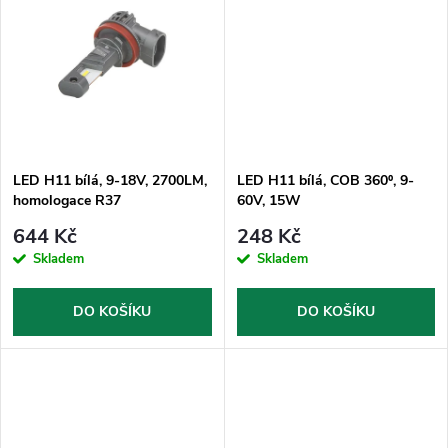
u
k
k
t
t
ů
ů
LED H11 bílá, 9-18V, 2700LM,
LED H11 bílá, COB 360⁰, 9-
homologace R37
60V, 15W
644 Kč
248 Kč
Skladem
Skladem
DO KOŠÍKU
DO KOŠÍKU