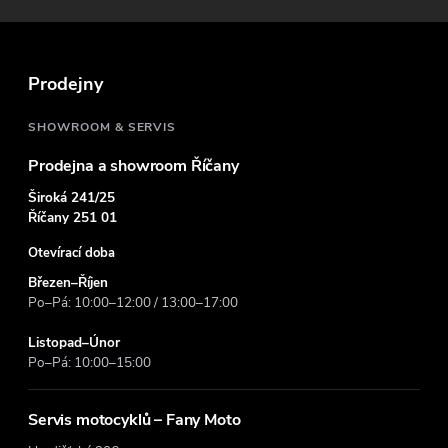
a
t
Prodejny
í
SHOWROOM & SERVIS
Prodejna a showroom Říčany
Široká 241/25
Říčany 251 01
Otevírací doba
Březen–Říjen
Po–Pá: 10:00–12:00 / 13:00–17:00
Listopad–Únor
Po–Pá: 10:00–15:00
Servis motocyklů – Fany Moto