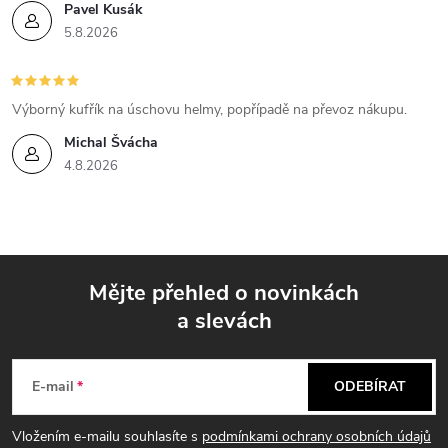
i
Pavel Kusák
5.8.2026
s
u
Výborný kufřík na úschovu helmy, popřípadě na převoz nákupu.
Michal Švácha
4.8.2026
Mějte přehled o novinkách
a slevách
Z
á
E-mail
ODEBÍRAT
p
Vložením e-mailu souhlasíte s
podmínkami ochrany osobních údajů