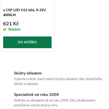
x CSP LED H11 bílá, 9-32V,
4000LM
621 Kč
Skladem
DO KOŠÍKU
O
v
Skútry skladem
Vyberte si skútr, který máme fyzicky skladem. Bez zbytečného
l
čekání a nejistoty.
á
Specialisté od roku 2009
Skútrům se věnujeme už od roku 2009. Díky zkušenostem
d
pomůžeme vybrat stroj na míru.