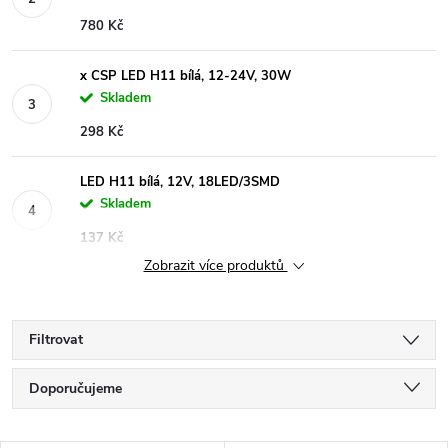
780 Kč
x CSP LED H11 bílá, 12-24V, 30W
Skladem
298 Kč
LED H11 bílá, 12V, 18LED/3SMD
Skladem
137 Kč
Zobrazit více produktů
Filtrovat
Ř
Doporučujeme
a
Nejlevnější