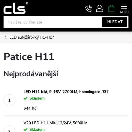
Přejít
NÁKUPNÍ
KOŠÍK
na
obsah
HLEDAT
LED autožárovky H1-HB4
Patice H11
Nejprodávanější
LED H11 bílá, 9-18V, 2700LM, homologace R37
Skladem
644 Kč
V20 LED H11 bílá, 12/24V, 5000LM
Skladem