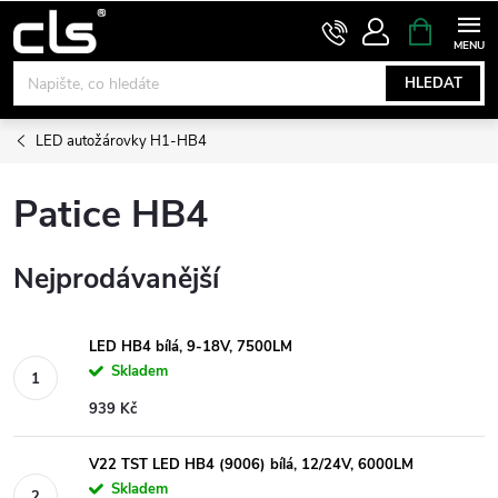
Přejít
NÁKUPNÍ
KOŠÍK
na
obsah
HLEDAT
LED autožárovky H1-HB4
Patice HB4
Nejprodávanější
LED HB4 bílá, 9-18V, 7500LM
Skladem
939 Kč
V22 TST LED HB4 (9006) bílá, 12/24V, 6000LM
Skladem