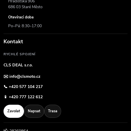
Hradišťská 906
686 03 Staré Město
Otevírací doba
Po–Pá: 8:30–17:00
Kontakt
RYCHLÉ SPOJENÍ
CLS DEAL s.r.o.
✉️
info@clsmoto.cz
📞
+420 577 104 217
📱
+420 777 122 612
Zavolat
Napsat
Trasa