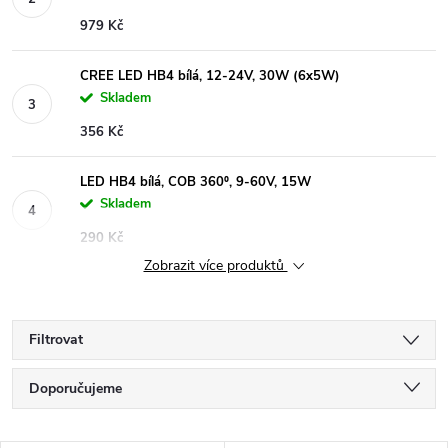
979 Kč
CREE LED HB4 bílá, 12-24V, 30W (6x5W)
Skladem
356 Kč
LED HB4 bílá, COB 360⁰, 9-60V, 15W
Skladem
290 Kč
Zobrazit více produktů
Filtrovat
Ř
Doporučujeme
a
Nejlevnější