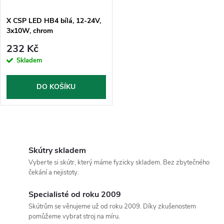
X CSP LED HB4 bílá, 12-24V,
3x10W, chrom
232 Kč
Skladem
DO KOŠÍKU
O
v
Skútry skladem
Vyberte si skútr, který máme fyzicky skladem. Bez zbytečného
l
čekání a nejistoty.
á
Specialisté od roku 2009
Skútrům se věnujeme už od roku 2009. Díky zkušenostem
d
pomůžeme vybrat stroj na míru.