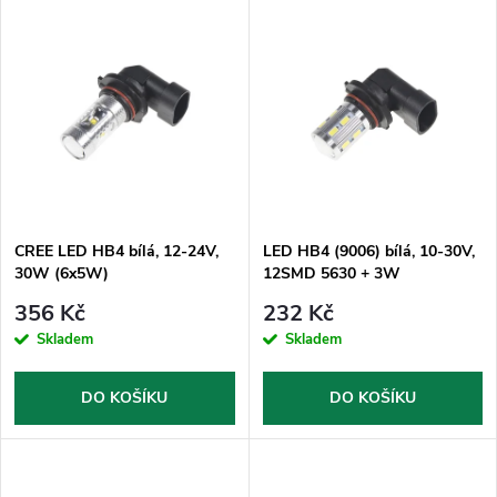
V
Nejdražší
z
ý
Nejprodávanější
e
p
Abecedně
n
i
í
s
p
CREE LED HB4 bílá, 12-24V,
LED HB4 (9006) bílá, 10-30V,
30W (6x5W)
12SMD 5630 + 3W
p
r
356 Kč
232 Kč
r
Skladem
Skladem
o
o
DO KOŠÍKU
DO KOŠÍKU
d
d
u