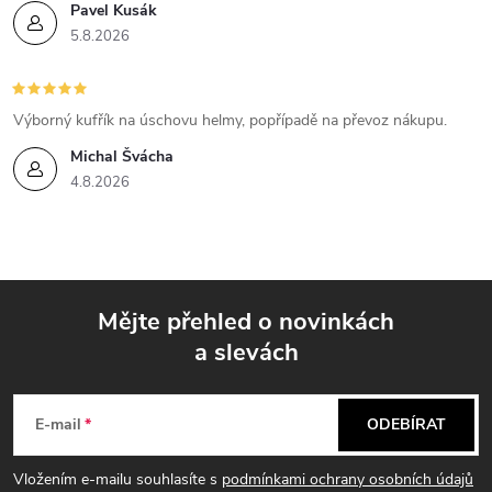
i
Pavel Kusák
5.8.2026
s
u
Výborný kufřík na úschovu helmy, popřípadě na převoz nákupu.
Michal Švácha
4.8.2026
Mějte přehled o novinkách
a slevách
Z
á
E-mail
ODEBÍRAT
p
Vložením e-mailu souhlasíte s
podmínkami ochrany osobních údajů