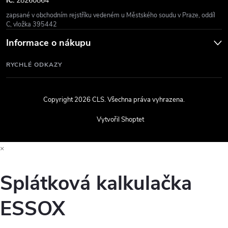
IČ:
28260864
zapsané v obchodním rejstříku vedeném u Městského soudu v Praze, oddíl
C, vložka 395442
Informace o nákupu
RYCHLÉ ODKAZY
Copyright 2026
CLS
. Všechna práva vyhrazena.
Vytvořil Shoptet
×
Splátková kalkulačka
ESSOX