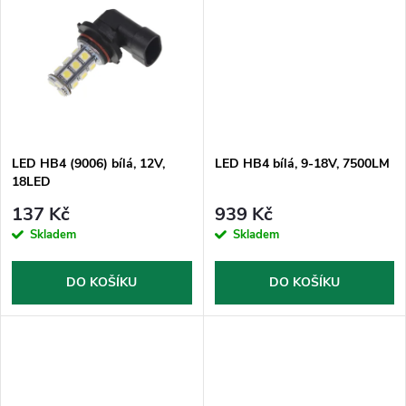
u
k
k
t
t
ů
ů
LED HB4 (9006) bílá, 12V,
LED HB4 bílá, 9-18V, 7500LM
18LED
137 Kč
939 Kč
Skladem
Skladem
DO KOŠÍKU
DO KOŠÍKU