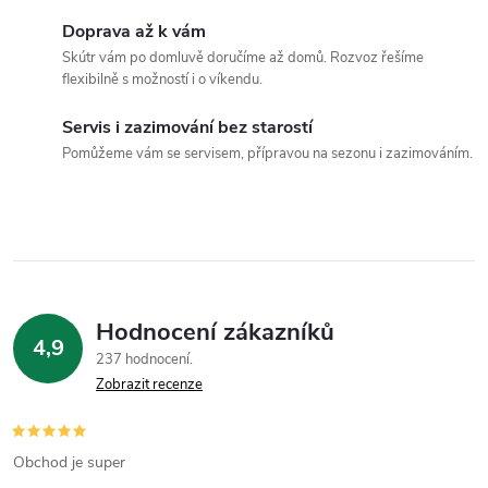
a
Doprava až k vám
c
Skútr vám po domluvě doručíme až domů. Rozvoz řešíme
flexibilně s možností i o víkendu.
í
Servis i zazimování bez starostí
p
Pomůžeme vám se servisem, přípravou na sezonu i zazimováním.
r
v
k
y
Hodnocení zákazníků
4,9
v
237 hodnocení
Zobrazit recenze
ý
p
Obchod je super