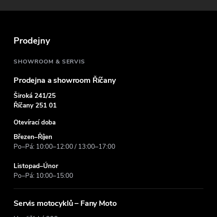
a
t
Prodejny
í
SHOWROOM & SERVIS
Prodejna a showroom Říčany
Široká 241/25
Říčany 251 01
Otevírací doba
Březen–Říjen
Po–Pá: 10:00–12:00 / 13:00–17:00
Listopad–Únor
Po–Pá: 10:00–15:00
Servis motocyklů – Fany Moto