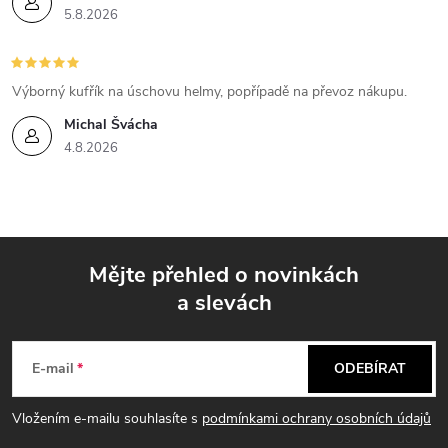
5.8.2026
Výborný kufřík na úschovu helmy, popřípadě na převoz nákupu.
Michal Švácha
4.8.2026
Mějte přehled o novinkách
a slevách
Z
á
E-mail
ODEBÍRAT
p
Vložením e-mailu souhlasíte s
podmínkami ochrany osobních údajů