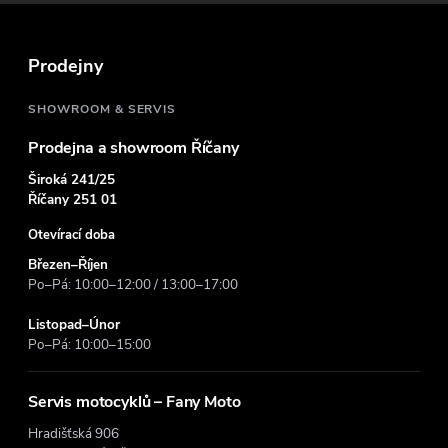
a
t
Prodejny
í
SHOWROOM & SERVIS
Prodejna a showroom Říčany
Široká 241/25
Říčany 251 01
Otevírací doba
Březen–Říjen
Po–Pá: 10:00–12:00 / 13:00–17:00
Listopad–Únor
Po–Pá: 10:00–15:00
Servis motocyklů – Fany Moto
Hradišťská 906