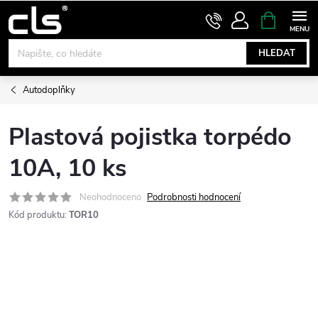
Přejít
NÁKUPNÍ
KOŠÍK
na
obsah
HLEDAT
Autodoplňky
Plastová pojistka torpédo
10A, 10 ks
Neohodnoceno
Podrobnosti hodnocení
Kód produktu:
TOR10