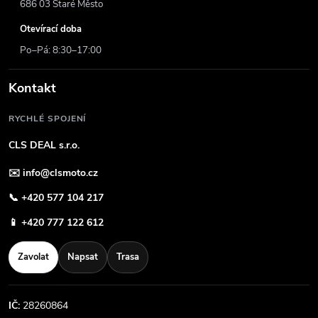
686 03 Staré Město
Otevírací doba
Po–Pá: 8:30–17:00
Kontakt
RYCHLÉ SPOJENÍ
CLS DEAL s.r.o.
✉️
info@clsmoto.cz
📞
+420 577 104 217
📱
+420 777 122 612
Zavolat
Napsat
Trasa
IČ:
28260864