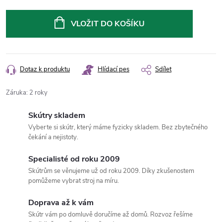
Měrná
cena:
VLOŽIT DO KOŠÍKU
Dotaz k produktu
Hlídací pes
Sdílet
Záruka
:
2 roky
Skútry skladem
Vyberte si skútr, který máme fyzicky skladem. Bez zbytečného
čekání a nejistoty.
Specialisté od roku 2009
Skútrům se věnujeme už od roku 2009. Díky zkušenostem
pomůžeme vybrat stroj na míru.
Doprava až k vám
Skútr vám po domluvě doručíme až domů. Rozvoz řešíme