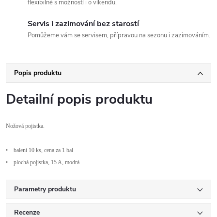
flexibilně s možností i o víkendu.
Servis i zazimování bez starostí
Pomůžeme vám se servisem, přípravou na sezonu i zazimováním.
Popis produktu
Detailní popis produktu
No
žov
á pojistka.
•
balení 10 ks, cena za 1 bal
•
plochá pojistka, 15 A, modrá
Parametry produktu
Recenze