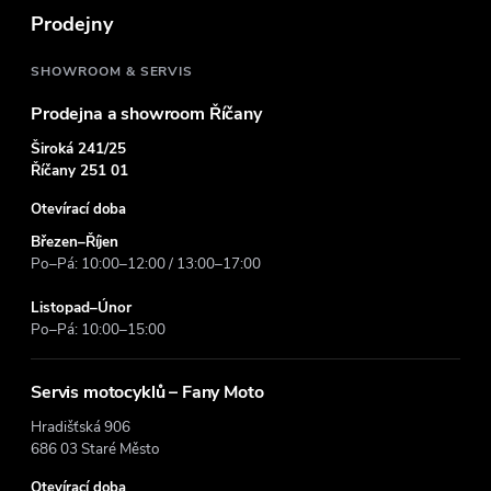
t
Prodejny
í
SHOWROOM & SERVIS
Prodejna a showroom Říčany
Široká 241/25
Říčany 251 01
Otevírací doba
Březen–Říjen
Po–Pá: 10:00–12:00 / 13:00–17:00
Listopad–Únor
Po–Pá: 10:00–15:00
Servis motocyklů – Fany Moto
Hradišťská 906
686 03 Staré Město
Otevírací doba