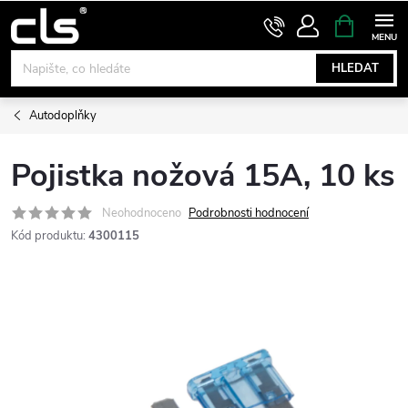
Přejít
NÁKUPNÍ
KOŠÍK
na
obsah
HLEDAT
Autodoplňky
Pojistka nožová 15A, 10 ks
Neohodnoceno
Podrobnosti hodnocení
Kód produktu:
4300115