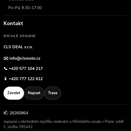
Po–Pá: 8:30–17:00
Kontakt
RYCHLÉ SPOJENÍ
CLS DEAL s.r.o.
✉️
info@clsmoto.cz
📞
+420 577 104 217
📱
+420 777 122 612
Zavolat
Napsat
Trasa
IČ:
28260864
zapsané v obchodním rejstříku vedeném u Městského soudu v Praze, oddíl
C, vložka 395442