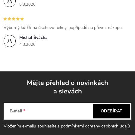
5.8.2026
Výborný kufřík na úschovu helmy, popřípadě na převoz nákupu.
Michal Švácha
4.8.2026
Mějte přehled o novinkách
a slevách
Z
á
E-mail
ODEBÍRAT
p
Vložením e-mailu souhlasíte s
podmínkami ochrany osobních údajů