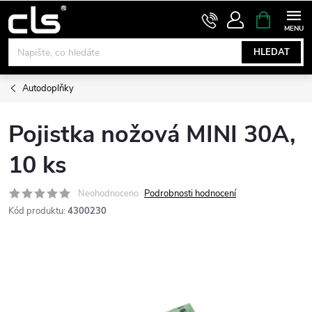
Přejít
NÁKUPNÍ
KOŠÍK
na
obsah
HLEDAT
Autodoplňky
Pojistka nožová MINI 30A,
10 ks
Neohodnoceno
Podrobnosti hodnocení
Kód produktu:
4300230