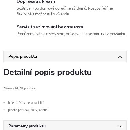
Doprava až k vám
Skútr vám po domluvě doručíme až domů. Rozvoz řešíme
flexibilně s možností i o víkendu.
Servis i zazimování bez starostí
Pomůžeme vám se servisem, přípravou na sezonu i zazimováním.
Popis produktu
Detailní popis produktu
No
žov
á
MINI
pojistka.
•
balení 10
ks, cena za 1 bal
•
plochá pojistka, 30 A, zelená
Parametry produktu