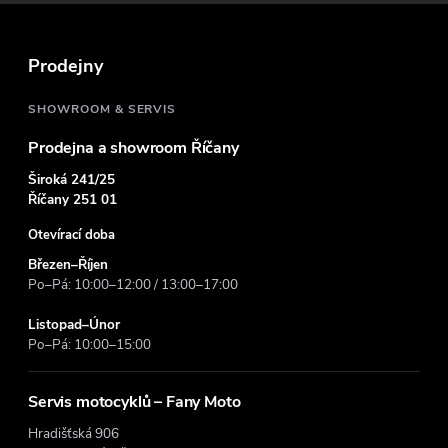
a
t
Prodejny
í
SHOWROOM & SERVIS
Prodejna a showroom Říčany
Široká 241/25
Říčany 251 01
Otevírací doba
Březen–Říjen
Po–Pá: 10:00–12:00 / 13:00–17:00
Listopad–Únor
Po–Pá: 10:00–15:00
Servis motocyklů – Fany Moto
Hradišťská 906