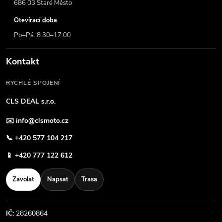
686 03 Staré Město
Otevírací doba
Po–Pá: 8:30–17:00
Kontakt
RYCHLÉ SPOJENÍ
CLS DEAL s.r.o.
✉️
info@clsmoto.cz
📞
+420 577 104 217
📱
+420 777 122 612
Zavolat
Napsat
Trasa
IČ:
28260864