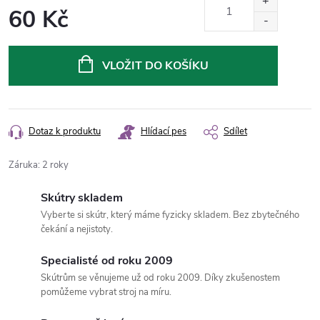
60 Kč
Měrná
cena:
VLOŽIT DO KOŠÍKU
Dotaz k produktu
Hlídací pes
Sdílet
Záruka
:
2 roky
Skútry skladem
Vyberte si skútr, který máme fyzicky skladem. Bez zbytečného
čekání a nejistoty.
Specialisté od roku 2009
Skútrům se věnujeme už od roku 2009. Díky zkušenostem
pomůžeme vybrat stroj na míru.