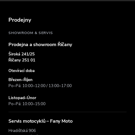
a
t
Prodejny
í
SHOWROOM & SERVIS
Prodejna a showroom Říčany
Široká 241/25
Říčany 251 01
Otevírací doba
Březen–Říjen
Po–Pá: 10:00–12:00 / 13:00–17:00
Listopad–Únor
Po–Pá: 10:00–15:00
Servis motocyklů – Fany Moto
Hradišťská 906