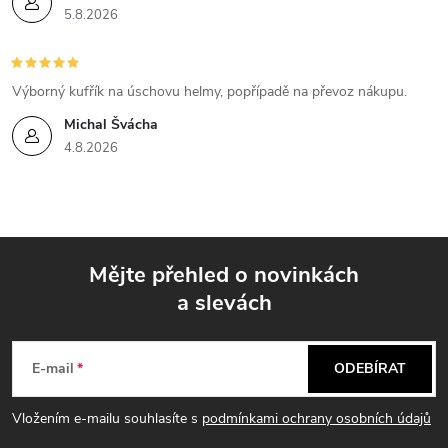
5.8.2026
Výborný kufřík na úschovu helmy, popřípadě na převoz nákupu.
Michal Švácha
4.8.2026
Mějte přehled o novinkách
a slevách
Z
á
E-mail
ODEBÍRAT
p
Vložením e-mailu souhlasíte s
podmínkami ochrany osobních údajů