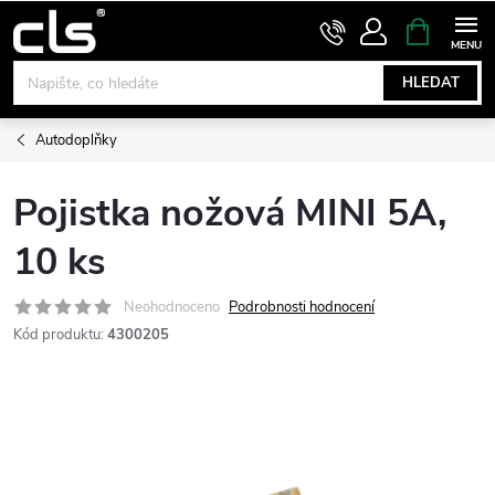
Přejít
NÁKUPNÍ
KOŠÍK
na
obsah
HLEDAT
Autodoplňky
Pojistka nožová MINI 5A,
10 ks
Neohodnoceno
Podrobnosti hodnocení
Kód produktu:
4300205