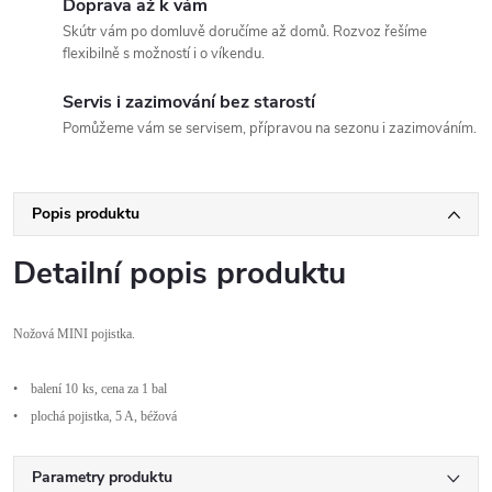
Doprava až k vám
Skútr vám po domluvě doručíme až domů. Rozvoz řešíme
flexibilně s možností i o víkendu.
Servis i zazimování bez starostí
Pomůžeme vám se servisem, přípravou na sezonu i zazimováním.
Popis produktu
Detailní popis produktu
No
žov
á
MINI
pojistka.
•
balení 10
ks, cena za 1 bal
•
plochá pojistka, 5 A, bé
žov
á
Parametry produktu