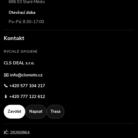
686 03 Staré Město
Otevírací doba
Po–Pá: 8:30–17:00
Kontakt
RYCHLÉ SPOJENÍ
CLS DEAL s.r.o.
✉️
info@clsmoto.cz
📞
+420 577 104 217
📱
+420 777 122 612
Zavolat
Napsat
Trasa
IČ:
28260864