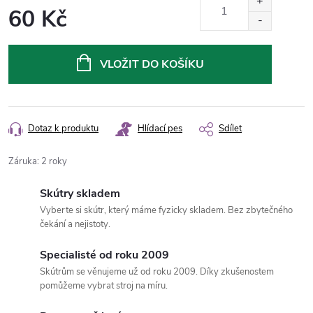
60 Kč
Měrná
cena:
VLOŽIT DO KOŠÍKU
Dotaz k produktu
Hlídací pes
Sdílet
Záruka
:
2 roky
Skútry skladem
Vyberte si skútr, který máme fyzicky skladem. Bez zbytečného
čekání a nejistoty.
Specialisté od roku 2009
Skútrům se věnujeme už od roku 2009. Díky zkušenostem
pomůžeme vybrat stroj na míru.