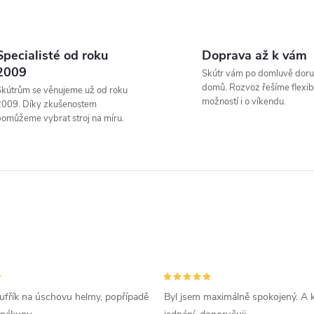
O
v
Specialisté od roku
Doprava až k vám
2009
Skútr vám po domluvě doru
domů. Rozvoz řešíme flexibi
kútrům se věnujeme už od roku
á
možností i o víkendu.
2009. Díky zkušenostem
omůžeme vybrat stroj na míru.
d
a
c
p
v
ufřík na úschovu helmy, popřípadě
Byl jsem maximálně spokojený. A k