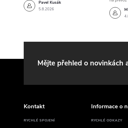
na převoz
Pavel Kusák
5.8.2026
M
4.
i
Z
Mějte přehled o novinkách
á
p
a
Kontakt
Informace o 
t
RYCHLÉ SPOJENÍ
RYCHLÉ ODKAZY