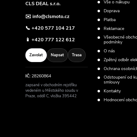
Vše o nákupu
CLS DEAL s.r.o.
í
Doprava
✉️
info@clsmoto.cz
Platba
📞
+420 577 104 217
Reklamace
Všeobecné obcho
📱
+420 777 122 612
podmínky
O nás
Zavolat
Napsat
Trasa
Zpětný odběr ele
Ochrana osobníc
IČ:
28260864
Odstoupení od k
smlouvy
zapsané v obchodním rejstříku
vedeném u Městského soudu v
Kontakty
Praze, oddíl C, vložka 395442
Hodnocení obch