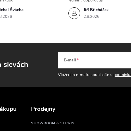
 nákupu.
jednání, doporučuji
k
ichal Švácha
Jiří Břicháček
y
8.2026
2.8.2026
v
ý
p
E-mail
a slevách
s
Vložením e-mailu souhlasíte s
podmínka
u
nákupu
Prodejny
SHOWROOM & SERVIS