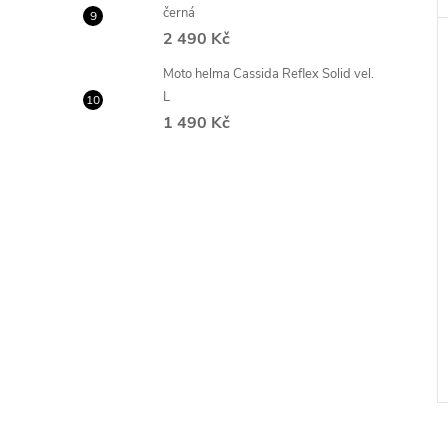
černá
2 490 Kč
Moto helma Cassida Reflex Solid vel.
L
1 490 Kč