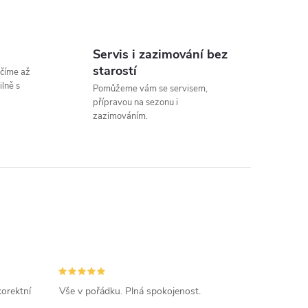
Servis i zazimování bez
starostí
číme až
lně s
Pomůžeme vám se servisem,
přípravou na sezonu i
zazimováním.
orektní
Vše v pořádku. Plná spokojenost.