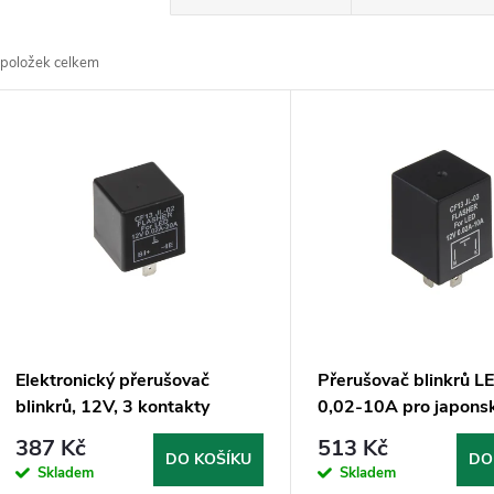
a
položek celkem
z
V
e
ý
n
p
p
s
r
p
Elektronický přerušovač
Přerušovač blinkrů L
o
blinkrů, 12V, 3 kontakty
0,02-10A pro japons
r
387 Kč
513 Kč
d
DO KOŠÍKU
DO
Skladem
Skladem