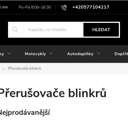
+420577104217
 osobních údajů
HLEDAT
ky
Motocykly
Autodoplňky
Doplň
Přerušovače blinkrů
Přerušovače blinkrů
Nejprodávanější