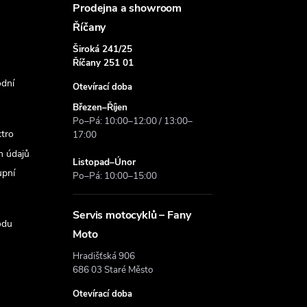
Prodejna a showroom
Říčany
Široká 241/25
Říčany 251 01
dní
Otevírací doba
Březen–Říjen
Po–Pá: 10:00–12:00 / 13:00–
ktro
17:00
h údajů
Listopad–Únor
upní
Po–Pá: 10:00–15:00
Servis motocyklů – Fany
odu
Moto
Hradišťská 906
686 03 Staré Město
Otevírací doba