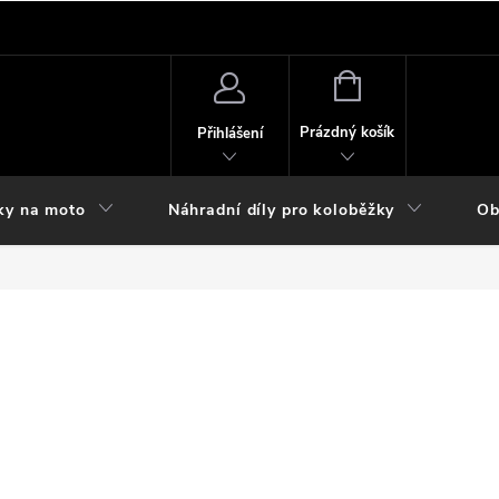
NÁKUPNÍ
KOŠÍK
Prázdný košík
Přihlášení
ky na moto
Náhradní díly pro koloběžky
Ob