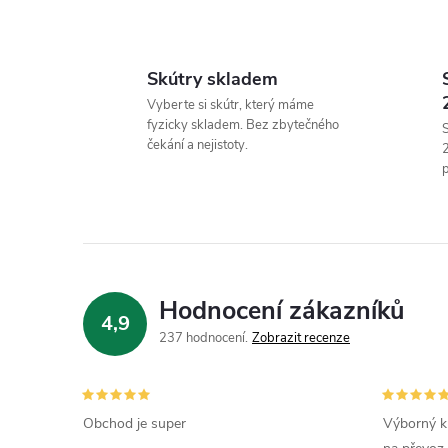
Skútry skladem
l
Vyberte si skútr, který máme
fyzicky skladem. Bez zbytečného
S
čekání a nejistoty.
p
í
Hodnocení zákazníků
4,9
237 hodnocení
Zobrazit recenze
r
Obchod je super
Výborný k