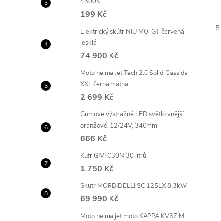
4300K
e
199 Kč
5
l
Elektrický skútr NIU MQi GT červená
lesklá
74 900 Kč
Moto helma Jet Tech 2.0 Solid Cassida
XXL černá matná
2 699 Kč
í
Gumové výstražné LED světlo vnější,
i
oranžové, 12/24V, 340mm
666 Kč
Kufr GIVI C30N 30 litrů
1 750 Kč
Skútr MORBIDELLI SC 125LX 8,3kW
69 990 Kč
Moto helma jet moto KAPPA KV37 M