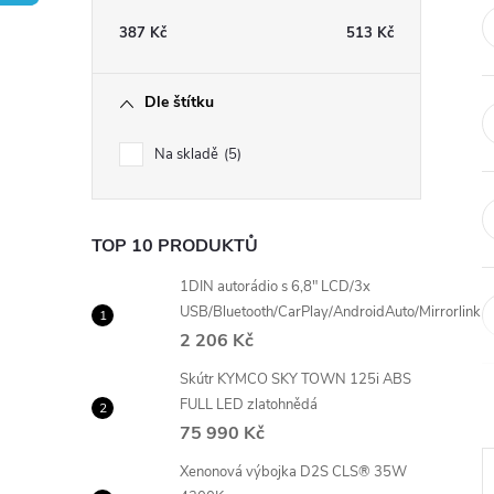
t
387
Kč
513
Kč
r
Dle štítku
a
Na skladě
5
n
n
TOP 10 PRODUKTŮ
í
1DIN autorádio s 6,8" LCD/3x
USB/Bluetooth/CarPlay/AndroidAuto/Mirrorlink
2 206 Kč
p
Skútr KYMCO SKY TOWN 125i ABS
a
FULL LED zlatohnědá
75 990 Kč
n
Xenonová výbojka D2S CLS® 35W