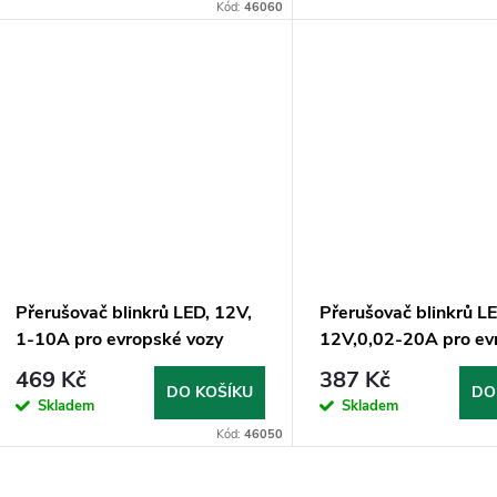
o
Kód:
46060
u
d
k
u
t
k
ů
t
ů
Přerušovač blinkrů LED, 12V,
Přerušovač blinkrů L
1-10A pro evropské vozy
12V,0,02-20A pro ev
vozy
469 Kč
387 Kč
DO KOŠÍKU
DO
Skladem
Skladem
Kód:
46050