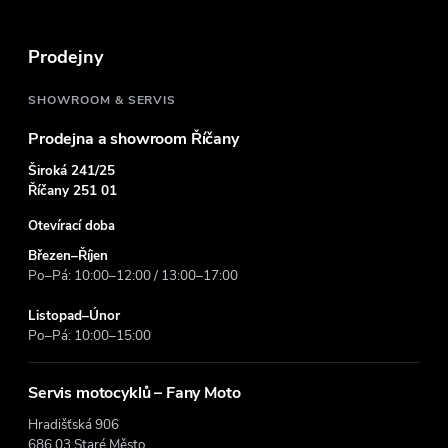
a
t
Prodejny
í
SHOWROOM & SERVIS
Prodejna a showroom Říčany
Široká 241/25
Říčany 251 01
Otevírací doba
Březen–Říjen
Po–Pá: 10:00–12:00 / 13:00–17:00
Listopad–Únor
Po–Pá: 10:00–15:00
Servis motocyklů – Fany Moto
Hradišťská 906
686 03 Staré Město