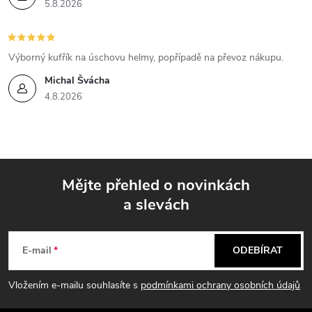
5.8.2026
s
u
Výborný kufřík na úschovu helmy, popřípadě na převoz nákupu.
Michal Švácha
4.8.2026
Mějte přehled o novinkách
a slevách
Z
á
E-mail
ODEBÍRAT
p
Vložením e-mailu souhlasíte s
podmínkami ochrany osobních údajů