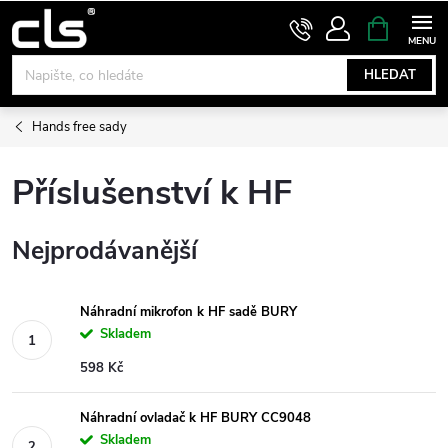
Přejít
NÁKUPNÍ
KOŠÍK
na
obsah
HLEDAT
Hands free sady
Příslušenství k HF
Nejprodávanější
Náhradní mikrofon k HF sadě BURY
Skladem
598 Kč
Náhradní ovladač k HF BURY CC9048
Skladem