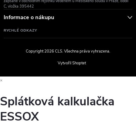
zapsané v obchodním rejstříku vedeném u Městského soudu v Praze, oddíl
C, vložka 395442
Informace o nákupu
RYCHLÉ ODKAZY
Copyright 2026
CLS
. Všechna práva vyhrazena.
Vytvořil Shoptet
×
Splátková kalkulačka
ESSOX