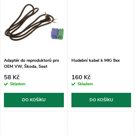
u
u
k
k
t
t
ů
ů
Adaptér do reproduktorů pro
Hudební kabel k MKi 9xx
OEM VW, Škoda, Seat
58 Kč
160 Kč
Skladem
Skladem
DO KOŠÍKU
DO KOŠÍKU