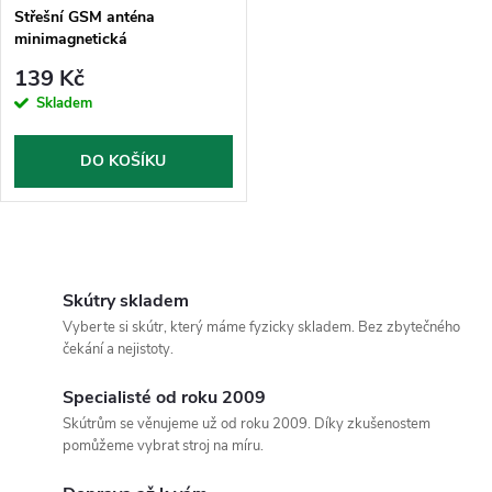
Střešní GSM anténa
minimagnetická
139 Kč
Skladem
DO KOŠÍKU
O
v
Skútry skladem
Vyberte si skútr, který máme fyzicky skladem. Bez zbytečného
l
čekání a nejistoty.
á
Specialisté od roku 2009
Skútrům se věnujeme už od roku 2009. Díky zkušenostem
d
pomůžeme vybrat stroj na míru.
a