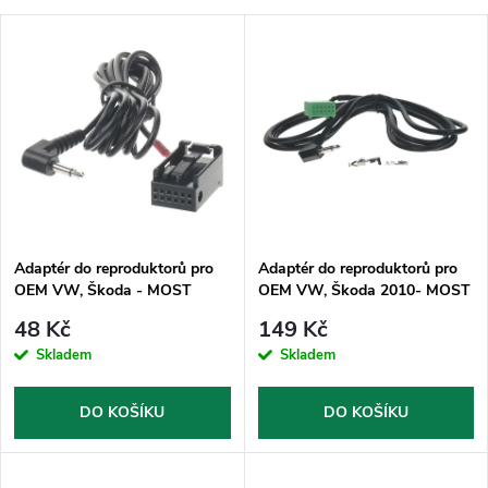
a
Nejlevnější
V
Nejdražší
z
ý
Nejprodávanější
e
p
Abecedně
n
i
í
s
p
Adaptér do reproduktorů pro
Adaptér do reproduktorů pro
OEM VW, Škoda - MOST
OEM VW, Škoda 2010- MOST
p
r
48 Kč
149 Kč
r
Skladem
Skladem
o
o
DO KOŠÍKU
DO KOŠÍKU
d
d