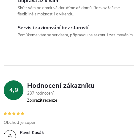
Doprava až k vám
c
Skútr vám po domluvě doručíme až domů. Rozvoz řešíme
flexibilně s možností i o víkendu.
í
Servis i zazimování bez starostí
p
Pomůžeme vám se servisem, přípravou na sezonu i zazimováním.
r
v
k
y
Hodnocení zákazníků
4,9
v
237 hodnocení
Zobrazit recenze
ý
p
Obchod je super
i
Pavel Kusák