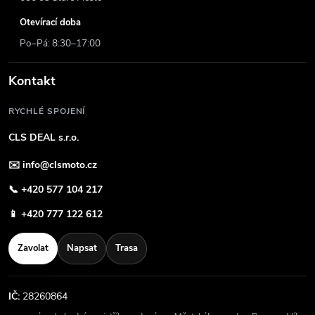
Otevírací doba
Po–Pá: 8:30–17:00
Kontakt
RYCHLÉ SPOJENÍ
CLS DEAL s.r.o.
✉️
info@clsmoto.cz
📞
+420 577 104 217
📱
+420 777 122 612
Zavolat
Napsat
Trasa
IČ:
28260864