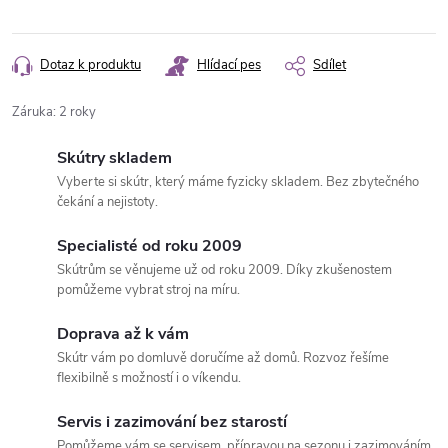
Měrná
cena:
Dotaz k produktu
Hlídací pes
Sdílet
Záruka
:
2 roky
Skútry skladem
Vyberte si skútr, který máme fyzicky skladem. Bez zbytečného
čekání a nejistoty.
Specialisté od roku 2009
Skútrům se věnujeme už od roku 2009. Díky zkušenostem
pomůžeme vybrat stroj na míru.
Doprava až k vám
Skútr vám po domluvě doručíme až domů. Rozvoz řešíme
flexibilně s možností i o víkendu.
Servis i zazimování bez starostí
Pomůžeme vám se servisem, přípravou na sezonu i zazimováním.