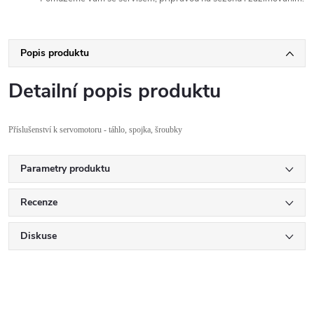
Popis produktu
Detailní popis produktu
P
ř
íslu
šenstv
í k servomotoru - táhlo, spojka,
šroubky
Parametry produktu
Recenze
Diskuse