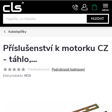
Přejít
NÁKUPNÍ
KOŠÍK
na
obsah
HLEDAT
Autodoplňky
Příslušenství k motorku CZ
- táhlo,...
Neohodnoceno
Podrobnosti hodnocení
Kód produktu:
M10