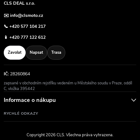
CLS DEAL s.r.o.
✉️
info@clsmoto.cz
📞
+420 577 104 217
📱
+420 777 122 612
Zavolat
Napsat
Trasa
IČ:
28260864
zapsané v obchodním rejstříku vedeném u Městského soudu v Praze, oddíl
C, vložka 395442
Informace o nákupu
RYCHLÉ ODKAZY
Copyright 2026
CLS
. Všechna práva vyhrazena.