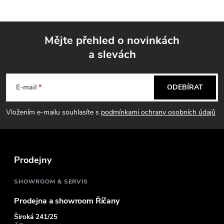
Mějte přehled o novinkách
a slevách
Z
á
E-mail
ODEBÍRAT
p
Vložením e-mailu souhlasíte s
podmínkami ochrany osobních údajů
a
t
Prodejny
í
SHOWROOM & SERVIS
Prodejna a showroom Říčany
Široká 241/25