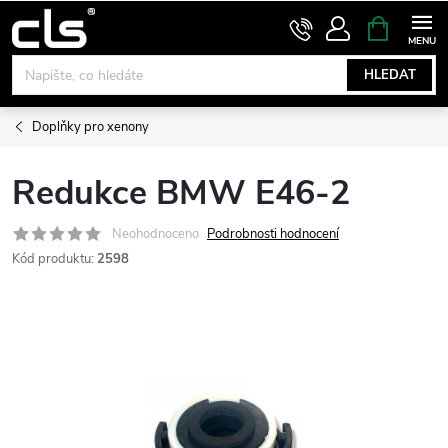
Přejít
NÁKUPNÍ
KOŠÍK
na
obsah
HLEDAT
Doplňky pro xenony
Redukce BMW E46-2
Neohodnoceno
Podrobnosti hodnocení
Kód produktu:
2598