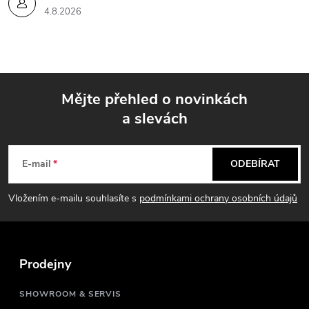
4.8.2026
Mějte přehled o novinkách
a slevách
Z
á
E-mail
ODEBÍRAT
p
Vložením e-mailu souhlasíte s
podmínkami ochrany osobních údajů
a
t
Prodejny
í
SHOWROOM & SERVIS