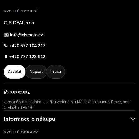
RYCHLÉ SPOJENÍ
CLS DEAL s.r.o.
✉️
info@clsmoto.cz
📞
+420 577 104 217
📱
+420 777 122 612
Zavolat
Napsat
Trasa
IČ:
28260864
zapsané v obchodním rejstříku vedeném u Městského soudu v Praze, oddíl
C, vložka 395442
Informace o nákupu
RYCHLÉ ODKAZY