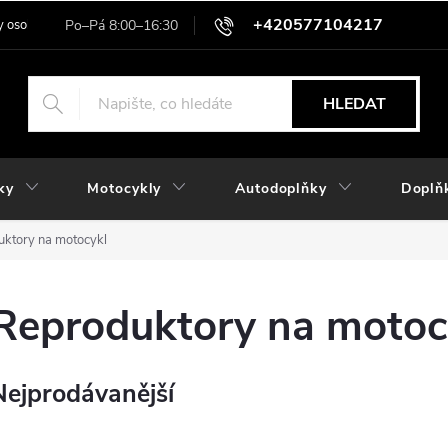
+420577104217
 osobních údajů
HLEDAT
ky
Motocykly
Autodoplňky
Doplň
ktory na motocykl
Reproduktory na motoc
Nejprodávanější