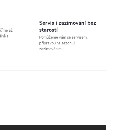
Servis i zazimování bez
starostí
číme až
lně s
Pomůžeme vám se servisem,
přípravou na sezonu i
zazimováním.