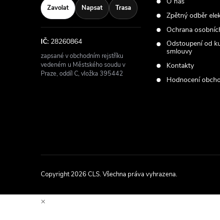
O nás
Zavolat
Napsat
Trasa
Zpětný odběr ele
Ochrana osobníc
IČ:
28260864
Odstoupení od k
smlouvy
zapsané v obchodním rejstříku
vedeném u Městského soudu v
Kontakty
Praze, oddíl C, vložka 395442
Hodnocení obch
Copyright 2026
CLS
. Všechna práva vyhrazena.
×