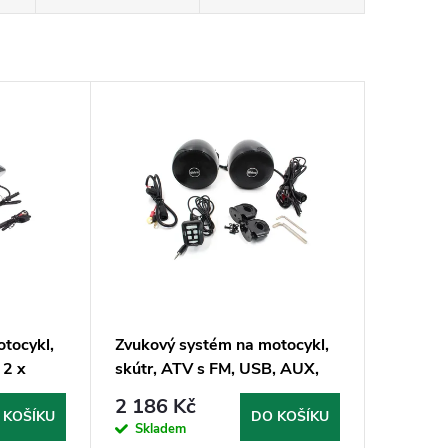
tocykl,
Zvukový systém na motocykl,
 2 x
skútr, ATV s FM, USB, AUX,
rva chrom
BT, barva černá
2 186 Kč
 KOŠÍKU
DO KOŠÍKU
Skladem