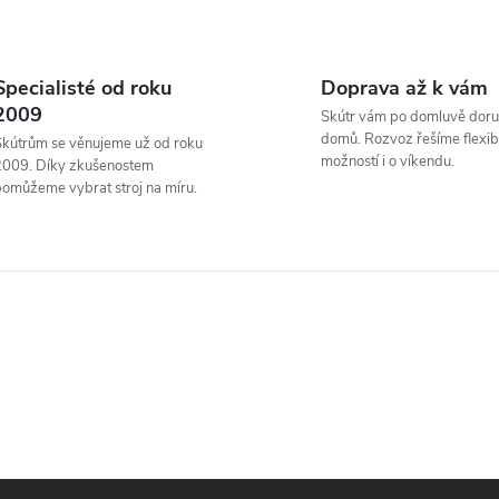
O
v
Specialisté od roku
Doprava až k vám
2009
Skútr vám po domluvě doru
domů. Rozvoz řešíme flexibi
kútrům se věnujeme už od roku
á
možností i o víkendu.
2009. Díky zkušenostem
omůžeme vybrat stroj na míru.
d
a
c
p
v