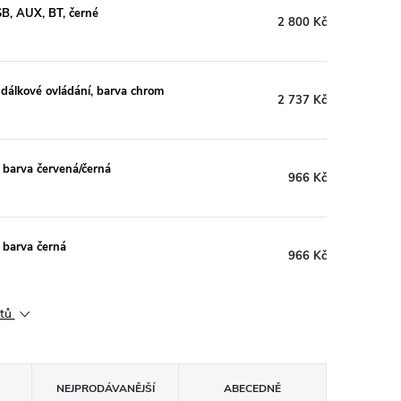
SB, AUX, BT, černé
2 800 Kč
 dálkové ovládání, barva chrom
2 737 Kč
 barva červená/černá
966 Kč
 barva černá
966 Kč
ktů
NEJPRODÁVANĚJŠÍ
ABECEDNĚ