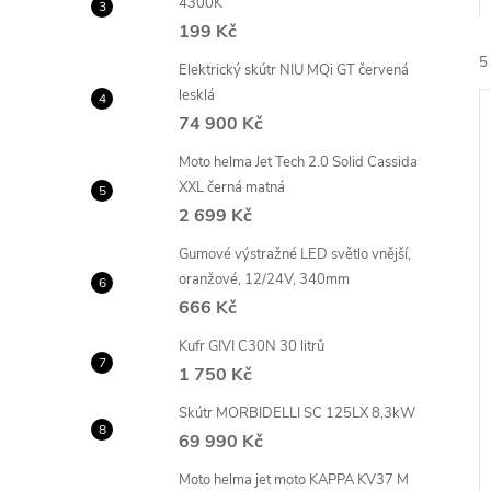
4300K
e
199 Kč
5
l
Elektrický skútr NIU MQi GT červená
lesklá
74 900 Kč
Moto helma Jet Tech 2.0 Solid Cassida
XXL černá matná
2 699 Kč
í
Gumové výstražné LED světlo vnější,
i
oranžové, 12/24V, 340mm
666 Kč
Kufr GIVI C30N 30 litrů
1 750 Kč
Skútr MORBIDELLI SC 125LX 8,3kW
69 990 Kč
Moto helma jet moto KAPPA KV37 M