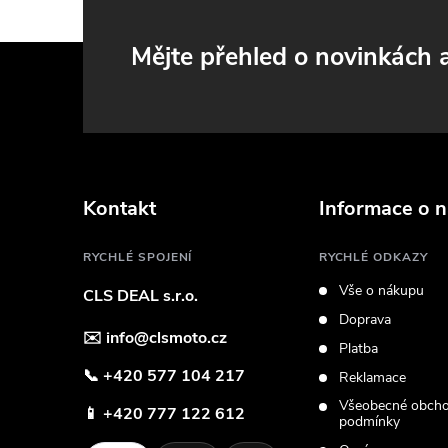
Z
Mějte přehled o novinkách
á
p
a
Kontakt
Informace o 
i
t
RYCHLÉ SPOJENÍ
RYCHLÉ ODKAZY
Vše o nákupu
CLS DEAL s.r.o.
í
Doprava
✉️
info@clsmoto.cz
Platba
📞
+420 577 104 217
Reklamace
Všeobecné obcho
📱
+420 777 122 612
podmínky