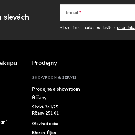
k
E-mail
a slevách
y
v
Vložením e-mailu souhlasíte s
podmínka
ý
p
nákupu
Prodejny
s
SHOWROOM & SERVIS
u
Prodejna a showroom
Říčany
Široká 241/25
Říčany 251 01
dní
Otevírací doba
Březen–Říjen