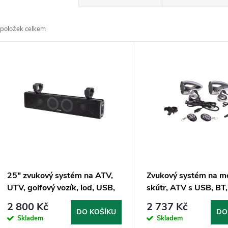
a
položek celkem
z
V
e
ý
n
p
p
s
r
p
25" zvukový systém na ATV,
Zvukový systém na mo
o
UTV, golfový vozík, loď, USB,
skútr, ATV s USB, BT,
r
AUX, BT, černé
dálkové ovládání, ba
2 800 Kč
2 737 Kč
d
DO KOŠÍKU
DO
Skladem
Skladem