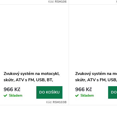
o
Kód:
RSM106
u
d
k
u
t
k
ů
t
ů
Zvukový systém na motocykl,
Zvukový systém na mo
skútr, ATV s FM, USB, BT,
skútr, ATV s FM, USB,
barva černá
barva červená/černá
966 Kč
966 Kč
DO KOŠÍKU
DO
Skladem
Skladem
Kód:
RSM103B