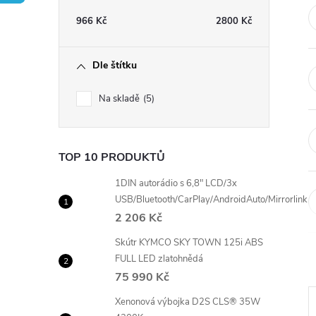
t
966
Kč
2800
Kč
r
Dle štítku
a
Na skladě
5
n
n
TOP 10 PRODUKTŮ
í
1DIN autorádio s 6,8" LCD/3x
USB/Bluetooth/CarPlay/AndroidAuto/Mirrorlink
2 206 Kč
p
Skútr KYMCO SKY TOWN 125i ABS
a
FULL LED zlatohnědá
75 990 Kč
n
Xenonová výbojka D2S CLS® 35W