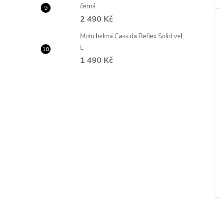
černá
2 490 Kč
Moto helma Cassida Reflex Solid vel.
L
1 490 Kč