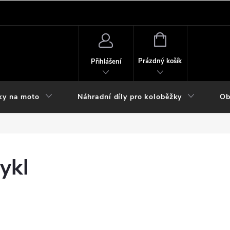
NÁKUPNÍ
KOŠÍK
Prázdný košík
Přihlášení
ky na moto
Náhradní díly pro koloběžky
Ob
ykl