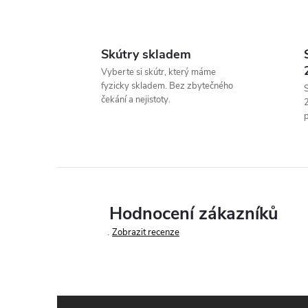
Skútry skladem
l
Vyberte si skútr, který máme
fyzicky skladem. Bez zbytečného
S
čekání a nejistoty.
p
í
Hodnocení zákazníků
Zobrazit recenze
r