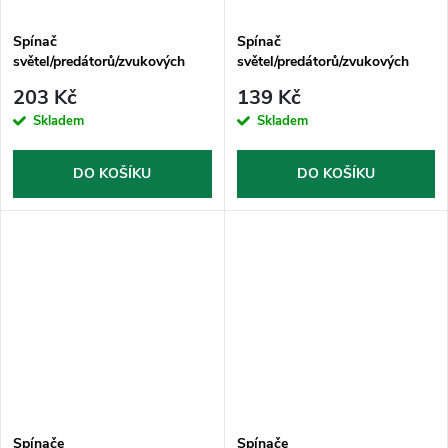
Spínač
Spínač
světel/predátorů/zvukových
světel/predátorů/zvukových
systémů na motocykl
systémů na motocykl
203 Kč
139 Kč
Skladem
Skladem
DO KOŠÍKU
DO KOŠÍKU
Spínače
Spínače