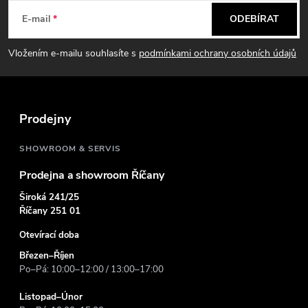
á
E-mail
ODEBÍRAT
p
Vložením e-mailu souhlasíte s
podmínkami ochrany osobních údajů
a
t
Prodejny
í
SHOWROOM & SERVIS
Prodejna a showroom Říčany
Široká 241/25
Říčany 251 01
Otevírací doba
Březen–Říjen
Po–Pá: 10:00–12:00 / 13:00–17:00
Listopad–Únor