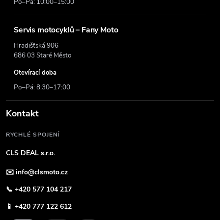
Po–Pá: 10:00–15:00
Servis motocyklů – Fany Moto
Hradišťská 906
686 03 Staré Město
Otevírací doba
Po–Pá: 8:30–17:00
Kontakt
RYCHLÉ SPOJENÍ
CLS DEAL s.r.o.
✉️
info@clsmoto.cz
📞
+420 577 104 217
📱
+420 777 122 612