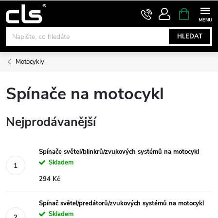
Přejít
NÁKUPNÍ
KOŠÍK
na
obsah
HLEDAT
Motocykly
Spínače na motocykl
Nejprodávanější
Spínače světel/blinkrů/zvukových systémů na motocykl
Skladem
294 Kč
Spínač světel/predátorů/zvukových systémů na motocykl
Skladem