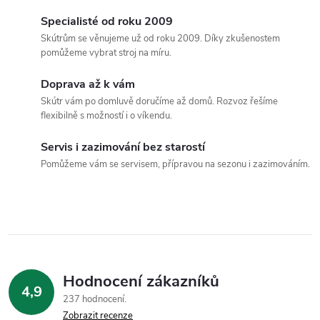
c
o
Specialisté od roku 2009
í
v
Skútrům se věnujeme už od roku 2009. Díky zkušenostem
pomůžeme vybrat stroj na míru.
á
p
n
Doprava až k vám
r
í
Skútr vám po domluvě doručíme až domů. Rozvoz řešíme
flexibilně s možností i o víkendu.
v
k
Servis i zazimování bez starostí
Pomůžeme vám se servisem, přípravou na sezonu i zazimováním.
y
v
ý
p
Hodnocení zákazníků
i
4,9
237 hodnocení
Zobrazit recenze