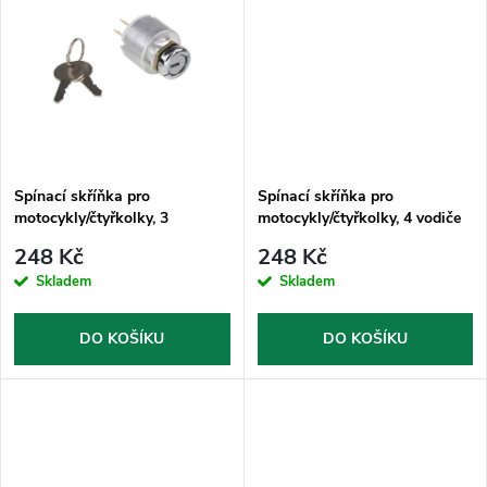
u
k
k
t
t
ů
ů
Spínací skříňka pro
Spínací skříňka pro
motocykly/čtyřkolky, 3
motocykly/čtyřkolky, 4 vodiče
kontakty
248 Kč
248 Kč
Skladem
Skladem
DO KOŠÍKU
DO KOŠÍKU