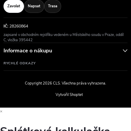
Zavolat
Napsat
Trasa
IČ:
28260864
zapsané v obchodním rejstříku vedeném u Městského soudu v Praze, oddíl
C, vložka 395442
Informace o nákupu
RYCHLÉ ODKAZY
Copyright 2026
CLS
. Všechna práva vyhrazena.
Vytvořil Shoptet
×