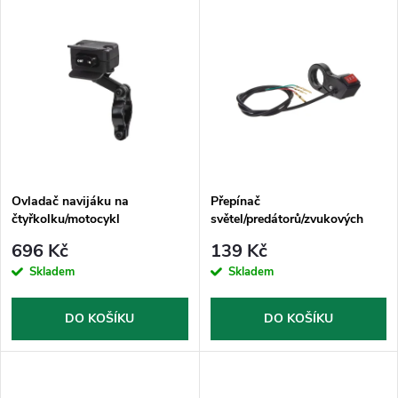
V
Nejdražší
z
ý
Nejprodávanější
e
p
Abecedně
n
i
í
s
p
Ovladač navijáku na
Přepínač
čtyřkolku/motocykl
světel/predátorů/zvukových
p
systémů na motocykl
r
696 Kč
139 Kč
r
Skladem
Skladem
o
o
DO KOŠÍKU
DO KOŠÍKU
d
d
u