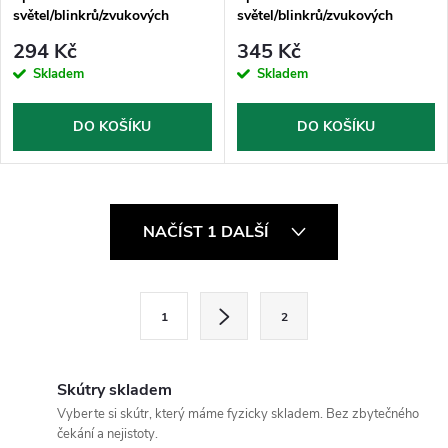
světel/blinkrů/zvukových
světel/blinkrů/zvukových
systémů na motocykl
systémů na motocykl
294 Kč
345 Kč
Skladem
Skladem
DO KOŠÍKU
DO KOŠÍKU
O
NAČÍST 1 DALŠÍ
v
l
S
1
2
t
á
r
d
á
Skútry skladem
a
n
Vyberte si skútr, který máme fyzicky skladem. Bez zbytečného
čekání a nejistoty.
k