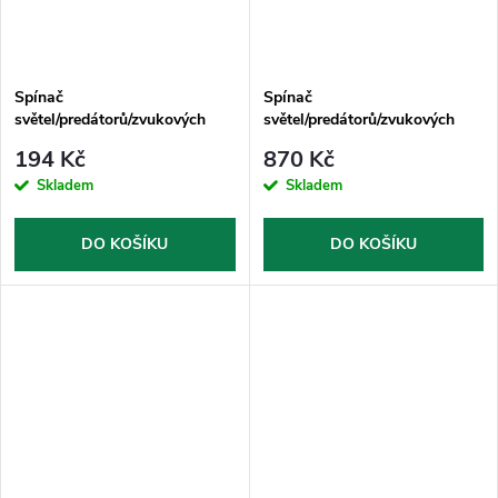
Spínač
Spínač
světel/predátorů/zvukových
světel/predátorů/zvukových
systémů na motocykl
systémů na motocykl
194 Kč
870 Kč
Skladem
Skladem
DO KOŠÍKU
DO KOŠÍKU