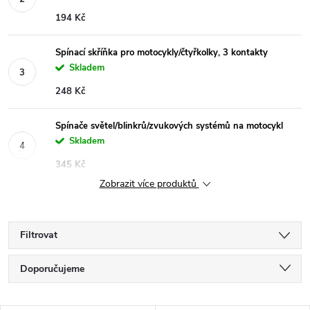
194 Kč
Spínací skříňka pro motocykly/čtyřkolky, 3 kontakty
Skladem
248 Kč
Spínače světel/blinkrů/zvukových systémů na motocykl
Skladem
345 Kč
Zobrazit více produktů
Filtrovat
Ř
Doporučujeme
a
Nejlevnější