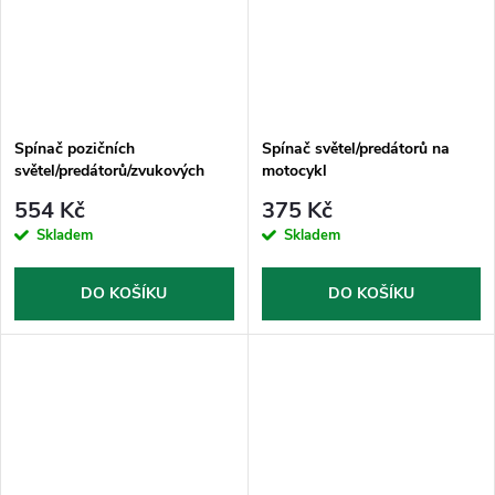
Spínač pozičních
Spínač světel/predátorů na
světel/predátorů/zvukových
motocykl
systémů na motocykl
554 Kč
375 Kč
Skladem
Skladem
DO KOŠÍKU
DO KOŠÍKU