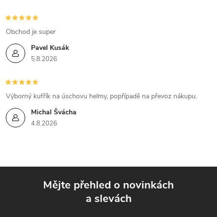
s
u
Obchod je super
Pavel Kusák
5.8.2026
Výborný kufřík na úschovu helmy, popřípadě na převoz nákupu.
Michal Švácha
4.8.2026
Mějte přehled o novinkách
a slevách
Z