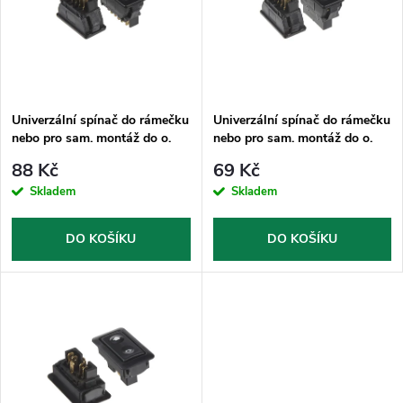
e
p
Abecedně
n
i
í
s
p
Univerzální spínač do rámečku
Univerzální spínač do rámečku
nebo pro sam. montáž do o.
nebo pro sam. montáž do o.
p
18x38
18x38
r
88 Kč
69 Kč
r
Skladem
Skladem
o
o
DO KOŠÍKU
DO KOŠÍKU
d
d
u
u
k
k