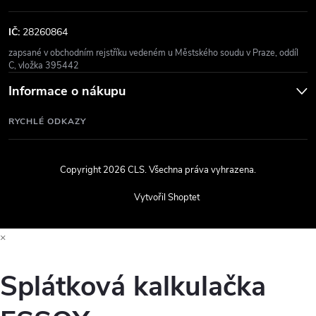
IČ:
28260864
zapsané v obchodním rejstříku vedeném u Městského soudu v Praze, oddíl
C, vložka 395442
Informace o nákupu
RYCHLÉ ODKAZY
Copyright 2026
CLS
. Všechna práva vyhrazena.
Vytvořil Shoptet
×
Splátková kalkulačka