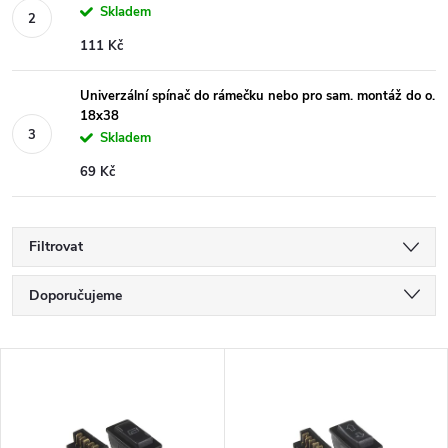
Skladem
111 Kč
Univerzální spínač do rámečku nebo pro sam. montáž do o.
18x38
Skladem
69 Kč
Filtrovat
Ř
Doporučujeme
a
Nejlevnější
V
Nejdražší
z
ý
Nejprodávanější