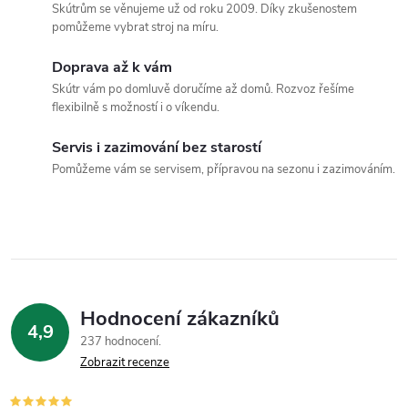
Skútrům se věnujeme už od roku 2009. Díky zkušenostem
d
pomůžeme vybrat stroj na míru.
a
Doprava až k vám
c
Skútr vám po domluvě doručíme až domů. Rozvoz řešíme
flexibilně s možností i o víkendu.
í
Servis i zazimování bez starostí
p
Pomůžeme vám se servisem, přípravou na sezonu i zazimováním.
r
v
k
y
Hodnocení zákazníků
4,9
v
237 hodnocení
Zobrazit recenze
ý