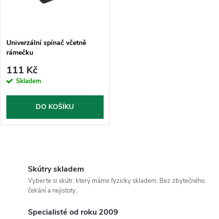
t
t
ů
ů
Univerzální spínač včetně
rámečku
111 Kč
Skladem
DO KOŠÍKU
O
v
Skútry skladem
Vyberte si skútr, který máme fyzicky skladem. Bez zbytečného
l
čekání a nejistoty.
á
Specialisté od roku 2009