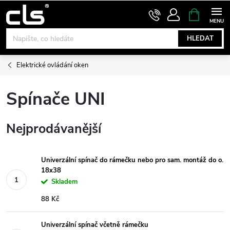
Přejít
NÁKUPNÍ
KOŠÍK
na
obsah
HLEDAT
Elektrické ovládání oken
Spínače UNI
Nejprodávanější
Univerzální spínač do rámečku nebo pro sam. montáž do o.
18x38
Skladem
88 Kč
Univerzální spínač včetně rámečku