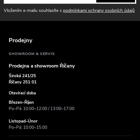
p
Vložením e-mailu souhlasíte s
podmínkami ochrany osobních údajů
a
t
Prodejny
í
SHOWROOM & SERVIS
Prodejna a showroom Říčany
Široká 241/25
Říčany 251 01
Otevírací doba
Březen–Říjen
Po–Pá: 10:00–12:00 / 13:00–17:00
Listopad–Únor
Po–Pá: 10:00–15:00