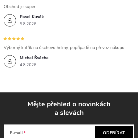
p
Obchod je super
i
Pavel Kusák
5.8.2026
s
u
Výborný kufřík na úschovu helmy, popřípadě na převoz nákupu.
Michal Švácha
4.8.2026
Mějte přehled o novinkách
a slevách
Z
á
E-mail
ODEBÍRAT