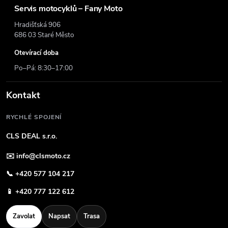
Servis motocyklů – Fany Moto
Hradišťská 906
686 03 Staré Město
Otevírací doba
Po–Pá: 8:30–17:00
Kontakt
RYCHLÉ SPOJENÍ
CLS DEAL s.r.o.
✉️
info@clsmoto.cz
📞
+420 577 104 217
📱
+420 777 122 612
Zavolat
Napsat
Trasa